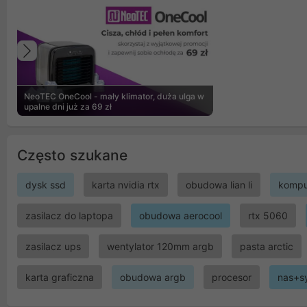
Poprzedni
NeoTEC OneCool - mały klimator, duża ulga w
upalne dni już za 69 zł
Często szukane
dysk ssd
karta nvidia rtx
obudowa lian li
kompu
zasilacz do laptopa
obudowa aerocool
rtx 5060
zasilacz ups
wentylator 120mm argb
pasta arctic
karta graficzna
obudowa argb
procesor
nas+s