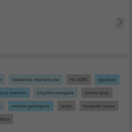
Na
a
klawiatura mechaniczna
rtx 5080
gigabyte
lacze seasonic
kingston renegade
serwer qnap
m
monitor gamingowy
ryzen
komputer zenpc
office