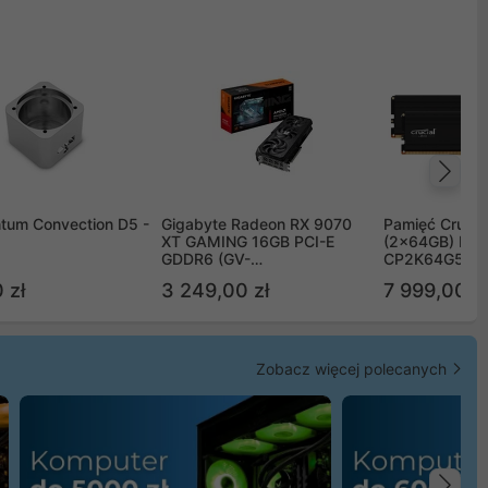
Na
tum Convection D5 -
Gigabyte Radeon RX 9070
Pamięć Crucia
XT GAMING 16GB PCI-E
(2x64GB) DD
GDDR6 (GV-
CP2K64G56C
R9070XTGAMING-16GD)
 zł
3 249,00 zł
7 999,00 zł
Zobacz więcej polecanych