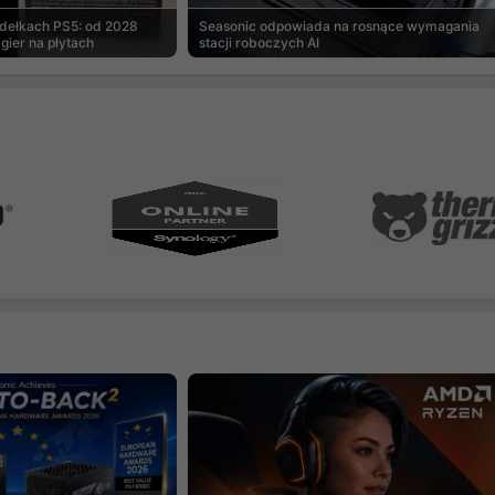
udełkach PS5: od 2028
Seasonic odpowiada na rosnące wymagania
gier na płytach
stacji roboczych AI