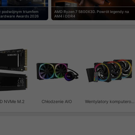
 z podwójnym triumfem
AMD Ryzen 7 5800X3D. Powrót legendy na
Hardware Awards 2026
AM4 i DDR4
SD NVMe M.2
Chłodzenie AIO
Wentylatory komputerowe