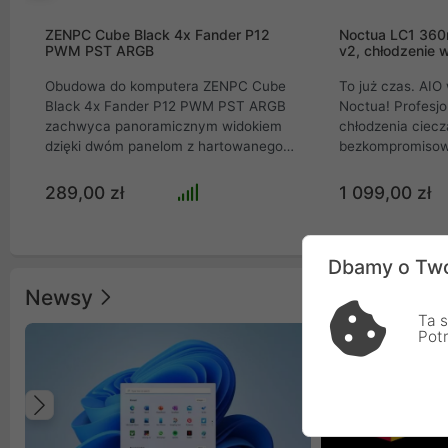
ZENPC Cube Black 4x Fander P12
Noctua LC1 36
PWM PST ARGB
v2, chłodzenie 
Obudowa do komputera ZENPC Cube
To już czas. AI
Black 4x Fander P12 PWM PST ARGB
Noctua! Profesj
zachwyca panoramicznym widokiem
chłodzenia ciec
dzięki dwóm panelom z hartowanego
bezkompromisow
szkła. Zapewnia fenomenalny przepływ
all-in-one, stwo
powietrza z 3 wentylatorami Reverse i
ekstremalnie wy
289,00 zł
1 099,00 zł
panelami mesh. Wyposażona w port
roboczych i kom
USB-C, mieści GPU do 410 mm i
gamingowych. W
chłodzenie AIO 360 mm. Idealny wybór
imponujący radi
Dbamy o Two
dla entuzjastów szukających
oraz trzy flagow
bezkompromisowego stylu i
generacji, urząd
Newsy
wydajności.
niespotykaną kul
Ta s
efektywność odp
Pot
Innowacyjny sys
dźwięków pompy 
jeden z najcich
rynku, idealnie 
Poprzedni
absolutnym spok