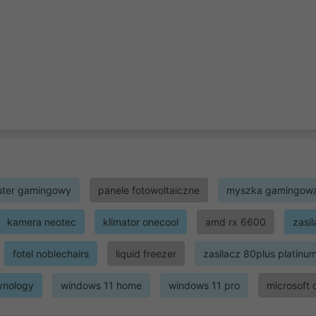
ter gamingowy
panele fotowoltaiczne
myszka gamingow
kamera neotec
klimator onecool
amd rx 6600
zasi
fotel noblechairs
liquid freezer
zasilacz 80plus platinu
ynology
windows 11 home
windows 11 pro
microsoft 