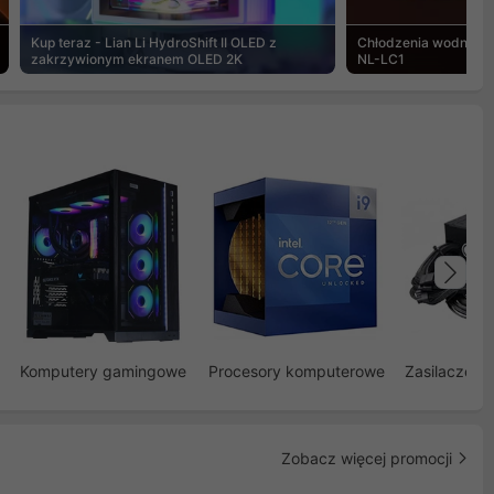
Kup teraz - Lian Li HydroShift II OLED z
Chłodzenia wodne Noc
zakrzywionym ekranem OLED 2K
NL-LC1
Na
Komputery gamingowe
Procesory komputerowe
Zasilacze d
Zobacz więcej promocji