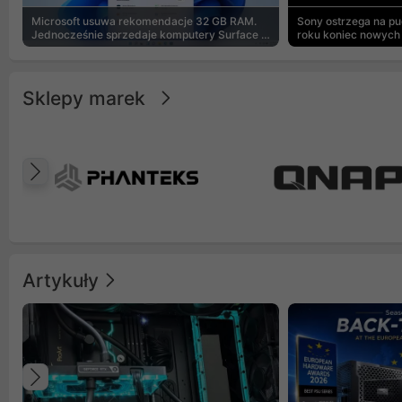
Microsoft usuwa rekomendacje 32 GB RAM.
Sony ostrzega na p
Jednocześnie sprzedaje komputery Surface z
roku koniec nowych 
8 GB
Sklepy marek
Poprzedni
Artykuły
Poprzedni