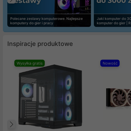
Poprzedni
Polecane zestawy komputerowe. Najlepsze
Jaki komputer do 30
komputery do gier i pracy
komputer do gier | 
Inspiracje produktowe
Wysyłka gratis
Nowość
Poprzedni