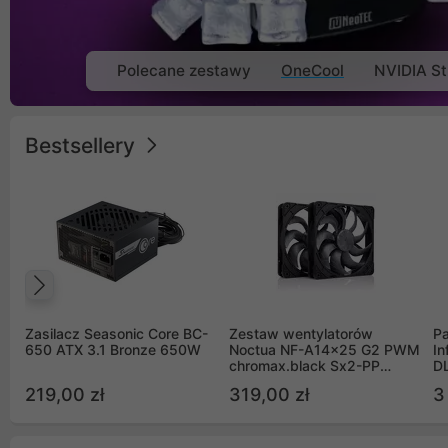
Polecane zestawy
OneCool
NVIDIA St
Bestsellery
Poprzedni
Zasilacz Seasonic Core BC-
Zestaw wentylatorów
Pa
650 ATX 3.1 Bronze 650W
Noctua NF-A14x25 G2 PWM
In
chromax.black Sx2-PP
D
Sterrox 140mm Push Pull
G
219,00 zł
319,00 zł
3
(2szt)