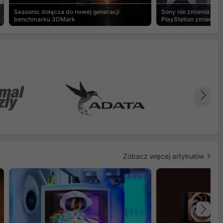
Seasonic dołącza do nowej generacji
Sony nie zmienia zdan
benchmarku 3DMark
PlayStation zmierza w
cyfrowej
Na
Zobacz więcej artykułów
Na