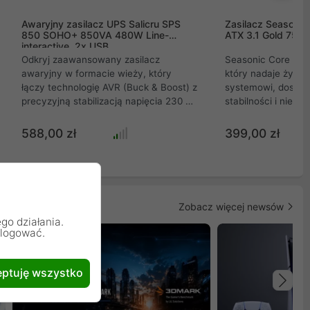
Awaryjny zasilacz UPS Salicru SPS
Zasilacz Seasoni
850 SOHO+ 850VA 480W Line-
ATX 3.1 Gold 750
interactive, 2x USB
Odkryj zaawansowany zasilacz
Seasonic Core GX-7
awaryjny w formacie wieży, który
który nadaje życi
łączy technologię AVR (Buck & Boost) z
systemowi, dostar
precyzyjną stabilizacją napięcia 230 V i
stabilności i niez
szerokim marginesem 162-290 V.
sobie moc, która pł
Urządzenie automatycznie wykrywa
nieskończone źródł
588,00 zł
399,00 zł
częstotliwość 50/60 Hz, a wbudowany
napędzając Twoją k
wyświetlacz LCD oraz port USB
perfekcją i ciszą. 
umożliwiają łatwy monitoring
PLUS Gold, pełną m
parametrów. Idealne rozwiązanie dla
zaawansowanym c
instalacji domowych i profesjonalnych,
OptiSink, GX-750-V2
Zobacz więcej newsów
gwarantujące niezawodne
mocy wydajny, cichy i bezpieczny. Dla
go działania.
zabezpieczenie i szybki czas ładowania
graczy i profesjona
alogować.
akumulatora.
szukają doskonało
swojego sprzętu.
ptuję wszystko
Na