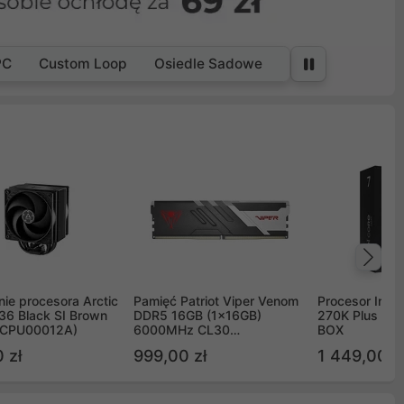
PC
Custom Loop
Osiedle Sadowe
Na
ie procesora Arctic
Pamięć Patriot Viper Venom
Procesor Intel 
36 Black SI Brown
DDR5 16GB (1x16GB)
270K Plus 5.
OCPU00012A)
6000MHz CL30
BOX
PVV516G60C30
 zł
999,00 zł
1 449,00 z