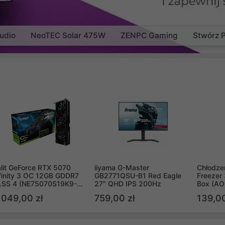
udio
NeoTEC Solar 475W
ZENPC Gaming
Stwórz 
lit GeForce RTX 5070
iiyama G-Master
Chłodzen
finity 3 OC 12GB GDDR7
GB2771QSU-B1 Red Eagle
Freezer 
LSS 4 (NE75070S19K9-
27" QHD IPS 200Hz
Box (A
B2050S)
 049,00 zł
759,00 zł
139,00