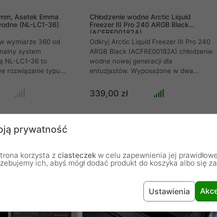
0mm, Asetek Emma
Chłodzenie wodne Arctic Liquid
wodne (NL-LC1-36)
Freezer III Pro 240 ARGB Black
(ACFRE00182A)
O w wymiarze 360 od
Odkryj Arctic Liquid Freezer III Pro 240
onalny system
ARGB Black (ACFRE00182A) chłodzenie
zą NL-LC1-36 to
wodne nowej generacji dla
e rozwiązanie typu
entuzjastów. Wyposażone w dwa
rzone z myślą o
potężne wentylatory P12 Pro A-RGB
dajnych stacjach
(do 3000 RPM, 77 CFM, 6.9 mmHO) i
339,00 zł
puterach
masywny aluminiowy radiator 240mm
ykorzystując
o grubości 38mm, gwarantuje
ator o długości 360 mm
bezkompromisową wydajność
ją prywatność
e wentylatory nowej
chłodzenia. Innowacyjne, aktywne
zenie zapewnia
chłodzenie VRM, dołączona pasta MX-
turę pracy i najwyższą
6, efektowne podświetlenie A-RGB
trona korzysta z
ciasteczek
w celu zapewnienia jej prawidłowe
rowadzania ciepła.
Gen2, wzmocnione węże EPDM
rzebujemy ich, abyś mógł dodać produkt do koszyka albo się z
tem tłumienia
(450mm).
sprawia, że jest to
szych zestawów na
Akce
Ustawienia
łączący moc z
ojem.