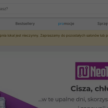
Bestsellery
pro
mocje
Sprzę
pnia lokal jest nieczynny. Zapraszamy do pozostałych salonów lub