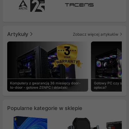
Artykuły
Zobacz więcej artykułów
Komputery z gwarancją 36 miesięcy door-
Gotowy PC czy skład
to-door - gotowe ZENPC i składaki
opłaca?
Popularne kategorie w sklepie