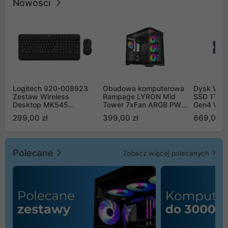
Nowości
Logitech 920-008923
Obudowa komputerowa
Dysk WD 
Zestaw Wireless
Rampage LYRON Mid
SSD 1TB 
Desktop MK545
Tower 7xFan ARGB PWM
Gen4 WD
Advanced
czarna
00CPE0
299,00 zł
399,00 zł
669,00 z
Polecane
Zobacz więcej polecanych