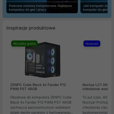
Polecane zestawy komputerowe. Najlepsze
Jaki komputer do 30
komputery do gier i pracy
komputer do gier | 
Inspiracje produktowe
Wysyłka gratis
Nowość
ZENPC Cube Black 4x Fander P12
Noctua LC1 360mm
PWM PST ARGB
chłodzenie wodne 
Obudowa do komputera ZENPC Cube
To już czas. AIO w
Black 4x Fander P12 PWM PST ARGB
Noctua! Profesjon
zachwyca panoramicznym widokiem
chłodzenia cieczą 
dzięki dwóm panelom z hartowanego
bezkompromisowe 