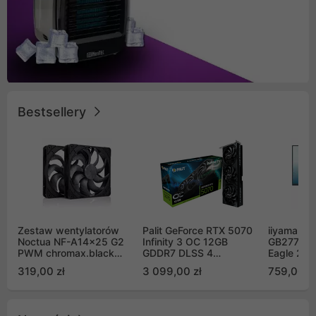
Bestsellery
Zestaw wentylatorów
Palit GeForce RTX 5070
iiyama G-
Noctua NF-A14x25 G2
Infinity 3 OC 12GB
GB2771QS
PWM chromax.black
GDDR7 DLSS 4
Eagle 27"
Sx2-PP Sterrox 140mm
(NE75070S19K9-
200Hz
319,00 zł
3 099,00 zł
759,00 zł
Push Pull (2szt)
GB2050S)