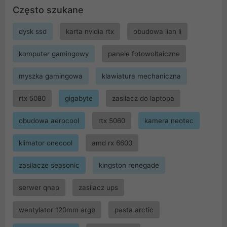
Często szukane
dysk ssd
karta nvidia rtx
obudowa lian li
komputer gamingowy
panele fotowoltaiczne
myszka gamingowa
klawiatura mechaniczna
rtx 5080
gigabyte
zasilacz do laptopa
obudowa aerocool
rtx 5060
kamera neotec
klimator onecool
amd rx 6600
zasilacze seasonic
kingston renegade
serwer qnap
zasilacz ups
wentylator 120mm argb
pasta arctic