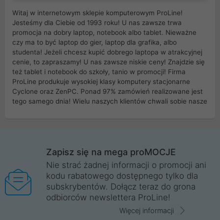
Witaj w internetowym sklepie komputerowym ProLine!
Jesteśmy dla Ciebie od 1993 roku! U nas zawsze trwa
promocja na dobry laptop, notebook albo tablet. Nieważne
czy ma to być laptop do gier, laptop dla grafika, albo
studenta! Jeżeli chcesz kupić dobrego laptopa w atrakcyjnej
cenie, to zapraszamy! U nas zawsze niskie ceny! Znajdzie się
też tablet i notebook do szkoły, tanio w promocji! Firma
ProLine produkuje wysokiej klasy komputery stacjonarne
Cyclone oraz ZenPC. Ponad 97% zamówień realizowane jest
tego samego dnia! Wielu naszych klientów chwali sobie nasze
myszki dla graczy i klawiatury mechaniczne. Posiadamy sieć
sklepów komputerowych na terenie kraju. W większości z
nich możesz odebrać zamówienie bez kosztów transportu.
Posiadamy sklep komputerowy w miastach takich jak
Wrocław, Poznań, Legnica, Katowice, Gliwice, Kalisz, Bytom,
Zapisz się na mega proMOCJE
Trzebnica, Opole. Szybka i profesjonalna obsługa!
Nie strać żadnej informacji o promocji ani
kodu rabatowego dostępnego tylko dla
ProLine to polska firma ze 100% polskim kapitałem. Działamy
subskrybentów. Dołącz teraz do grona
legalnie i płacimy podatki w naszym kraju! Posiadamy siedzibę
odbiorców newslettera ProLine!
główną w Mirkowie oraz salony na terenie kraju. Cała
komunikacja ze sklepem komputerowym ProLine jest
Więcej informacji
szyfrowana za pomocą technologii SSL. Nie sprzedajemy