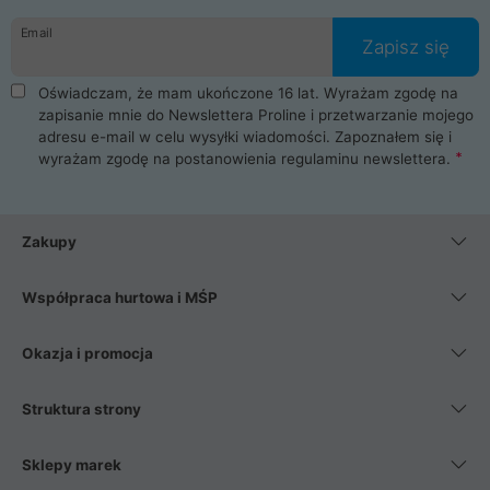
danych osobowych. Dlatego zakup notebooka albo laptopa w
Email
ProLine to czysta przyjemność i pełne bezpieczeństwo.
Zapisz się
Zaopatrzysz się u nas w akcesoria i części komputerowe
takie jak procesory, karty graficzne, płyty główne, pamięci,
Oświadczam, że mam ukończone 16 lat. Wyrażam zgodę na
dyski SSD, M.2 oraz HDD. Nasi pracownicy pomogą Ci wybrać
zapisanie mnie do Newslettera Proline i przetwarzanie mojego
najlepszy zasilacz komputerowy oraz obudowę do komputera.
adresu e-mail w celu wysyłki wiadomości. Zapoznałem się i
Poza komputerami mamy również najlepsze na rynku
wyrażam zgodę na postanowienia
regulaminu newslettera
.
Smartfony takich producentów jak Xiaomi, Apple, Samsung i
Huawei. Jeżeli chcesz, aby Twój komputer pracował cicho,
posiadamy szeroką gamę chłodzenia procesora, oraz ciche
wentylatory. Na koniec mając już to wszystko, możesz
Zakupy
wybrać idealny fotel gamingowy.
Współpraca hurtowa i MŚP
Okazja i promocja
Struktura strony
Sklepy marek