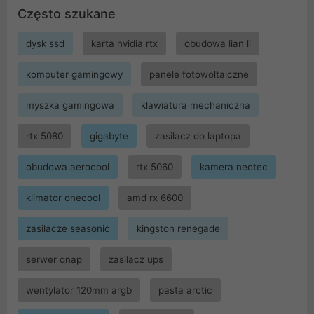
Często szukane
dysk ssd
karta nvidia rtx
obudowa lian li
komputer gamingowy
panele fotowoltaiczne
myszka gamingowa
klawiatura mechaniczna
rtx 5080
gigabyte
zasilacz do laptopa
obudowa aerocool
rtx 5060
kamera neotec
klimator onecool
amd rx 6600
zasilacze seasonic
kingston renegade
serwer qnap
zasilacz ups
wentylator 120mm argb
pasta arctic