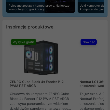
Polecane zestawy komputerowe. Najlepsze
Jaki komputer do 30
komputery do gier i pracy
komputer do gier | 
Inspiracje produktowe
Wysyłka gratis
Nowość
ZENPC Cube Black 4x Fander P12
Noctua LC1 360mm
PWM PST ARGB
chłodzenie wodne 
Obudowa do komputera ZENPC Cube
To już czas. AIO w
Black 4x Fander P12 PWM PST ARGB
Noctua! Profesjon
zachwyca panoramicznym widokiem
chłodzenia cieczą 
dzięki dwóm panelom z hartowanego
bezkompromisowe 