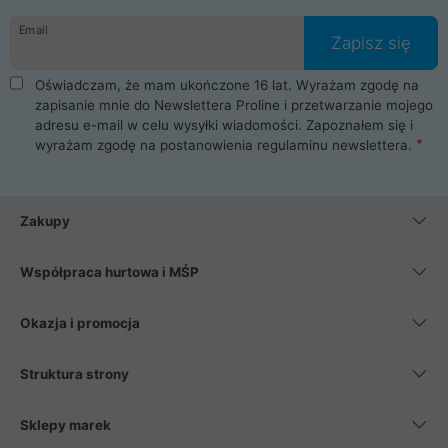
danych osobowych. Dlatego zakup notebooka albo laptopa w
Email
ProLine to czysta przyjemność i pełne bezpieczeństwo.
Zapisz się
Zaopatrzysz się u nas w akcesoria i części komputerowe
takie jak procesory, karty graficzne, płyty główne, pamięci,
Oświadczam, że mam ukończone 16 lat. Wyrażam zgodę na
dyski SSD, M.2 oraz HDD. Nasi pracownicy pomogą Ci wybrać
zapisanie mnie do Newslettera Proline i przetwarzanie mojego
najlepszy zasilacz komputerowy oraz obudowę do komputera.
adresu e-mail w celu wysyłki wiadomości. Zapoznałem się i
Poza komputerami mamy również najlepsze na rynku
wyrażam zgodę na postanowienia
regulaminu newslettera
.
Smartfony takich producentów jak Xiaomi, Apple, Samsung i
Huawei. Jeżeli chcesz, aby Twój komputer pracował cicho,
posiadamy szeroką gamę chłodzenia procesora, oraz ciche
wentylatory. Na koniec mając już to wszystko, możesz
Zakupy
wybrać idealny fotel gamingowy.
Współpraca hurtowa i MŚP
Okazja i promocja
Struktura strony
Sklepy marek