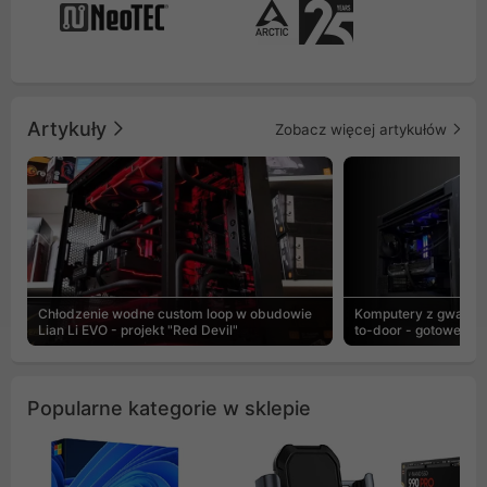
Artykuły
Zobacz więcej artykułów
Chłodzenie wodne custom loop w obudowie
Komputery z gwaranc
Lian Li EVO - projekt "Red Devil"
to-door - gotowe ZEN
Popularne kategorie w sklepie