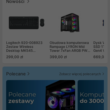
Nowości
Logitech 920-008923
Obudowa komputerowa
Dysk WD 
Zestaw Wireless
Rampage LYRON Mid
SSD 1TB 
Desktop MK545
Tower 7xFan ARGB PWM
Gen4 WD
Advanced
czarna
00CPE0
299,00 zł
399,00 zł
669,00 z
Polecane
Zobacz więcej polecanych