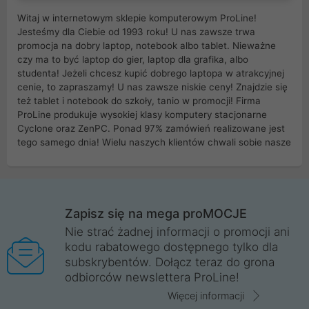
Witaj w internetowym sklepie komputerowym ProLine!
Jesteśmy dla Ciebie od 1993 roku! U nas zawsze trwa
promocja na dobry laptop, notebook albo tablet. Nieważne
czy ma to być laptop do gier, laptop dla grafika, albo
studenta! Jeżeli chcesz kupić dobrego laptopa w atrakcyjnej
cenie, to zapraszamy! U nas zawsze niskie ceny! Znajdzie się
też tablet i notebook do szkoły, tanio w promocji! Firma
ProLine produkuje wysokiej klasy komputery stacjonarne
Cyclone oraz ZenPC. Ponad 97% zamówień realizowane jest
tego samego dnia! Wielu naszych klientów chwali sobie nasze
myszki dla graczy i klawiatury mechaniczne. Posiadamy sieć
sklepów komputerowych na terenie kraju. W większości z
nich możesz odebrać zamówienie bez kosztów transportu.
Posiadamy sklep komputerowy w miastach takich jak
Wrocław, Poznań, Legnica, Katowice, Gliwice, Kalisz, Bytom,
Zapisz się na mega proMOCJE
Trzebnica, Opole. Szybka i profesjonalna obsługa!
Nie strać żadnej informacji o promocji ani
kodu rabatowego dostępnego tylko dla
ProLine to polska firma ze 100% polskim kapitałem. Działamy
subskrybentów. Dołącz teraz do grona
legalnie i płacimy podatki w naszym kraju! Posiadamy siedzibę
odbiorców newslettera ProLine!
główną w Mirkowie oraz salony na terenie kraju. Cała
komunikacja ze sklepem komputerowym ProLine jest
Więcej informacji
szyfrowana za pomocą technologii SSL. Nie sprzedajemy