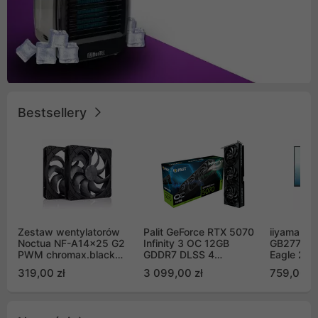
Bestsellery
Zestaw wentylatorów
Palit GeForce RTX 5070
iiyama G-
Noctua NF-A14x25 G2
Infinity 3 OC 12GB
GB2771QS
PWM chromax.black
GDDR7 DLSS 4
Eagle 27"
Sx2-PP Sterrox 140mm
(NE75070S19K9-
200Hz
319,00 zł
3 099,00 zł
759,00 zł
Push Pull (2szt)
GB2050S)