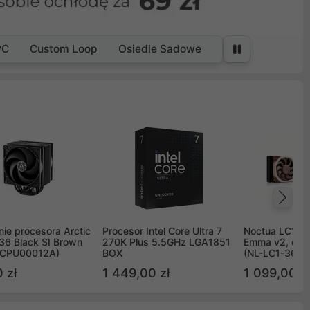
PC
Custom Loop
Osiedle Sadowe
Na
ie procesora Arctic
Procesor Intel Core Ultra 7
Noctua LC1 3
36 Black SI Brown
270K Plus 5.5GHz LGA1851
Emma v2, chł
OCPU00012A)
BOX
(NL-LC1-36)
 zł
1 449,00 zł
1 099,00 zł