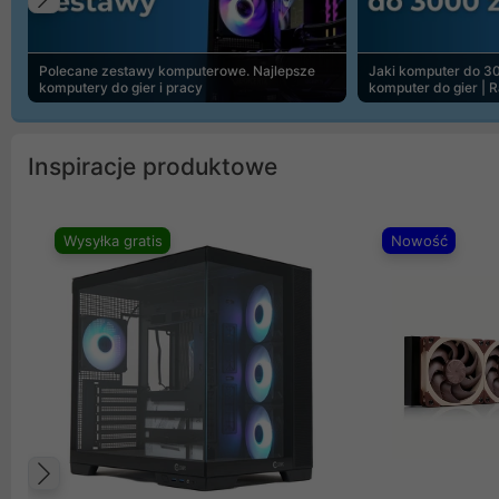
Poprzedni
Polecane zestawy komputerowe. Najlepsze
Jaki komputer do 30
komputery do gier i pracy
komputer do gier | 
Inspiracje produktowe
Wysyłka gratis
Nowość
Poprzedni