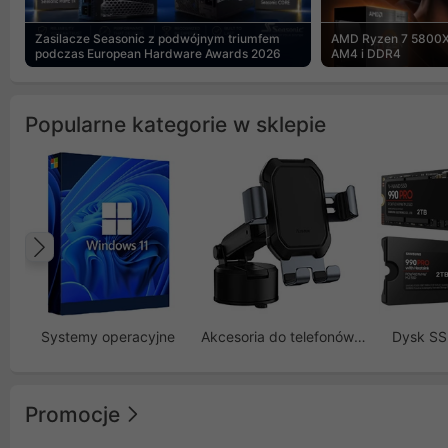
Zasilacze Seasonic z podwójnym triumfem
AMD Ryzen 7 5800X
podczas European Hardware Awards 2026
AM4 i DDR4
Popularne kategorie w sklepie
Poprzedni
Systemy operacyjne
Akcesoria do telefonów GSM
Dysk S
Promocje