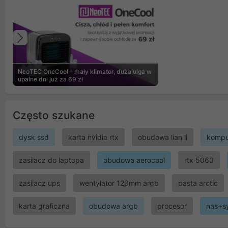
Poprzedni
NeoTEC OneCool - mały klimator, duża ulga w
upalne dni już za 69 zł
Często szukane
dysk ssd
karta nvidia rtx
obudowa lian li
kompu
zasilacz do laptopa
obudowa aerocool
rtx 5060
zasilacz ups
wentylator 120mm argb
pasta arctic
karta graficzna
obudowa argb
procesor
nas+s