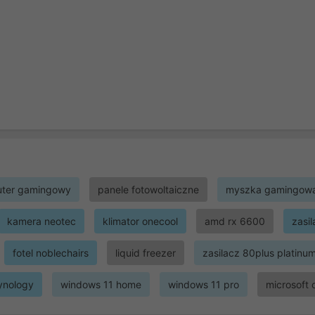
ter gamingowy
panele fotowoltaiczne
myszka gamingow
kamera neotec
klimator onecool
amd rx 6600
zasi
fotel noblechairs
liquid freezer
zasilacz 80plus platinu
ynology
windows 11 home
windows 11 pro
microsoft 