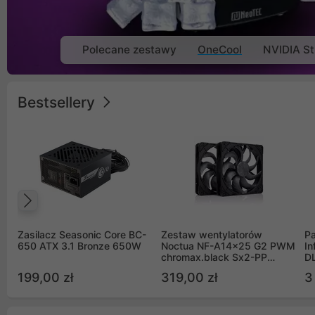
Polecane zestawy
OneCool
NVIDIA St
Bestsellery
Poprzedni
Zasilacz Seasonic Core BC-
Zestaw wentylatorów
Pa
650 ATX 3.1 Bronze 650W
Noctua NF-A14x25 G2 PWM
In
chromax.black Sx2-PP
D
Sterrox 140mm Push Pull
G
199,00 zł
319,00 zł
3
(2szt)