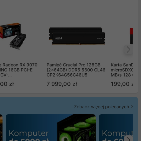
Na
e Radeon RX 9070
Pamięć Crucial Pro 128GB
Karta SanDisk
NG 16GB PCI-E
(2x64GB) DDR5 5600 CL46
microSDXC UH
(GV-
CP2K64G56C46U5
MB/s 128 GB
TGAMING-16GD)
00 zł
7 999,00 zł
199,00 zł
Zobacz więcej polecanych