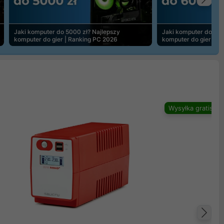
Na
Jaki komputer do 5000 zł? Najlepszy
Jaki komputer do 600
komputer do gier | Ranking PC 2026
komputer do gier | R
Wysyłka gratis
Na