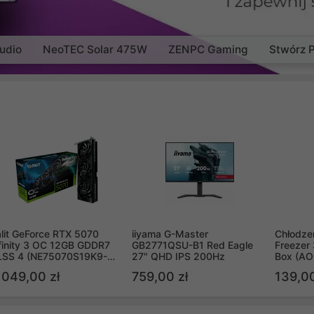
udio
NeoTEC Solar 475W
ZENPC Gaming
Stwórz 
lit GeForce RTX 5070
iiyama G-Master
Chłodzen
finity 3 OC 12GB GDDR7
GB2771QSU-B1 Red Eagle
Freezer 
LSS 4 (NE75070S19K9-
27" QHD IPS 200Hz
Box (A
B2050S)
 049,00 zł
759,00 zł
139,00