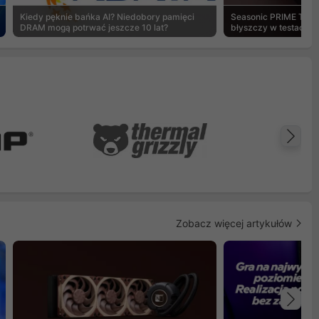
Kiedy pęknie bańka AI? Niedobory pamięci
Seasonic PRIME TX-1
DRAM mogą potrwać jeszcze 10 lat?
błyszczy w testach 
Na
Zobacz więcej artykułów
Na