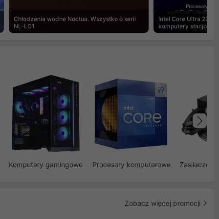
Chłodzenia wodne Noctua. Wszystko o serii
Intel Core Ultra 200S
NL-LC1
komputery stacjonar
Na
Komputery gamingowe
Procesory komputerowe
Zasilacze d
Zobacz więcej promocji