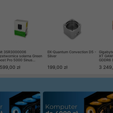
olt 3SR3000006
EK-Quantum Convection D5 -
Gigabyt
zetwornica solarna Green
Silver
XT GAMI
ost Pro 5000 Sinus
GDDR6 
ypass
R9070X
 599,00 zł
199,00 zł
3 249,