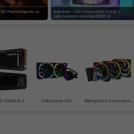
3D. Powrót legendy na
Kup teraz - Lian Li HydroShift II OLED z
zakrzywionym ekranem OLED 2K
SD NVMe M.2
Chłodzenie AIO
Wentylatory komputerowe