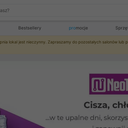
Bestsellery
pro
mocje
Sprzę
pnia lokal jest nieczynny. Zapraszamy do pozostałych salonów lub