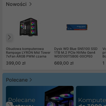
Nowości
Poprzedni
Obudowa komputerowa
Dysk WD Blue SN5100 SSD
V
Rampage LYRON Mid Tower
1TB M.2 PCIe NVMe Gen4
pr
7xFan ARGB PWM czarna
WDS100T5B0E-00CPE0
Bo
B
399,00 zł
669,00 zł
1
Polecane