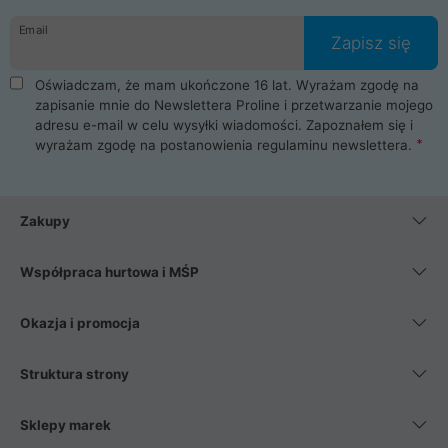
danych osobowych. Dlatego zakup notebooka albo laptopa w
Email
ProLine to czysta przyjemność i pełne bezpieczeństwo.
Zapisz się
Zaopatrzysz się u nas w akcesoria i części komputerowe
takie jak procesory, karty graficzne, płyty główne, pamięci,
Oświadczam, że mam ukończone 16 lat. Wyrażam zgodę na
dyski SSD, M.2 oraz HDD. Nasi pracownicy pomogą Ci wybrać
zapisanie mnie do Newslettera Proline i przetwarzanie mojego
najlepszy zasilacz komputerowy oraz obudowę do komputera.
adresu e-mail w celu wysyłki wiadomości. Zapoznałem się i
Poza komputerami mamy również najlepsze na rynku
wyrażam zgodę na postanowienia
regulaminu newslettera
.
Smartfony takich producentów jak Xiaomi, Apple, Samsung i
Huawei. Jeżeli chcesz, aby Twój komputer pracował cicho,
posiadamy szeroką gamę chłodzenia procesora, oraz ciche
wentylatory. Na koniec mając już to wszystko, możesz
Zakupy
wybrać idealny fotel gamingowy.
Współpraca hurtowa i MŚP
Okazja i promocja
Struktura strony
Sklepy marek