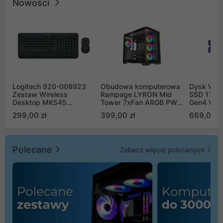
Nowości
Logitech 920-008923
Obudowa komputerowa
Dysk WD 
Zestaw Wireless
Rampage LYRON Mid
SSD 1TB 
Desktop MK545
Tower 7xFan ARGB PWM
Gen4 WD
Advanced
czarna
00CPE0
299,00 zł
399,00 zł
669,00 z
Polecane
Zobacz więcej polecanych