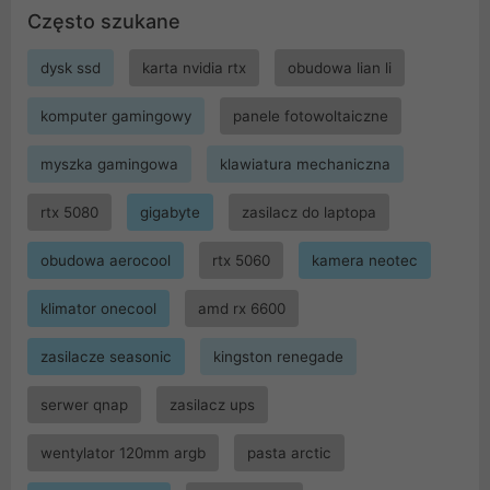
Często szukane
dysk ssd
karta nvidia rtx
obudowa lian li
komputer gamingowy
panele fotowoltaiczne
myszka gamingowa
klawiatura mechaniczna
rtx 5080
gigabyte
zasilacz do laptopa
obudowa aerocool
rtx 5060
kamera neotec
klimator onecool
amd rx 6600
zasilacze seasonic
kingston renegade
serwer qnap
zasilacz ups
wentylator 120mm argb
pasta arctic