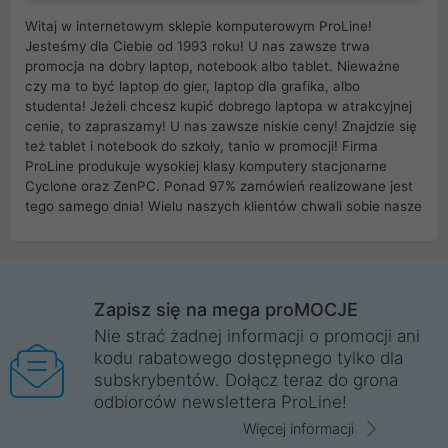
Witaj w internetowym sklepie komputerowym ProLine!
Jesteśmy dla Ciebie od 1993 roku! U nas zawsze trwa
promocja na dobry laptop, notebook albo tablet. Nieważne
czy ma to być laptop do gier, laptop dla grafika, albo
studenta! Jeżeli chcesz kupić dobrego laptopa w atrakcyjnej
cenie, to zapraszamy! U nas zawsze niskie ceny! Znajdzie się
też tablet i notebook do szkoły, tanio w promocji! Firma
ProLine produkuje wysokiej klasy komputery stacjonarne
Cyclone oraz ZenPC. Ponad 97% zamówień realizowane jest
tego samego dnia! Wielu naszych klientów chwali sobie nasze
myszki dla graczy i klawiatury mechaniczne. Posiadamy sieć
sklepów komputerowych na terenie kraju. W większości z
nich możesz odebrać zamówienie bez kosztów transportu.
Posiadamy sklep komputerowy w miastach takich jak
Wrocław, Poznań, Legnica, Katowice, Gliwice, Kalisz, Bytom,
Zapisz się na mega proMOCJE
Trzebnica, Opole. Szybka i profesjonalna obsługa!
Nie strać żadnej informacji o promocji ani
kodu rabatowego dostępnego tylko dla
ProLine to polska firma ze 100% polskim kapitałem. Działamy
subskrybentów. Dołącz teraz do grona
legalnie i płacimy podatki w naszym kraju! Posiadamy siedzibę
odbiorców newslettera ProLine!
główną w Mirkowie oraz salony na terenie kraju. Cała
komunikacja ze sklepem komputerowym ProLine jest
Więcej informacji
szyfrowana za pomocą technologii SSL. Nie sprzedajemy