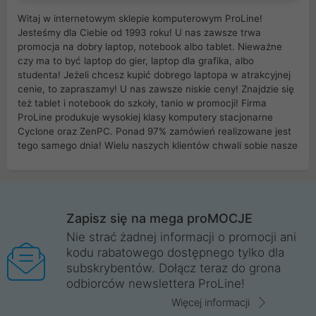
Witaj w internetowym sklepie komputerowym ProLine!
Jesteśmy dla Ciebie od 1993 roku! U nas zawsze trwa
promocja na dobry laptop, notebook albo tablet. Nieważne
czy ma to być laptop do gier, laptop dla grafika, albo
studenta! Jeżeli chcesz kupić dobrego laptopa w atrakcyjnej
cenie, to zapraszamy! U nas zawsze niskie ceny! Znajdzie się
też tablet i notebook do szkoły, tanio w promocji! Firma
ProLine produkuje wysokiej klasy komputery stacjonarne
Cyclone oraz ZenPC. Ponad 97% zamówień realizowane jest
tego samego dnia! Wielu naszych klientów chwali sobie nasze
myszki dla graczy i klawiatury mechaniczne. Posiadamy sieć
sklepów komputerowych na terenie kraju. W większości z
nich możesz odebrać zamówienie bez kosztów transportu.
Posiadamy sklep komputerowy w miastach takich jak
Wrocław, Poznań, Legnica, Katowice, Gliwice, Kalisz, Bytom,
Zapisz się na mega proMOCJE
Trzebnica, Opole. Szybka i profesjonalna obsługa!
Nie strać żadnej informacji o promocji ani
kodu rabatowego dostępnego tylko dla
ProLine to polska firma ze 100% polskim kapitałem. Działamy
subskrybentów. Dołącz teraz do grona
legalnie i płacimy podatki w naszym kraju! Posiadamy siedzibę
odbiorców newslettera ProLine!
główną w Mirkowie oraz salony na terenie kraju. Cała
komunikacja ze sklepem komputerowym ProLine jest
Więcej informacji
szyfrowana za pomocą technologii SSL. Nie sprzedajemy