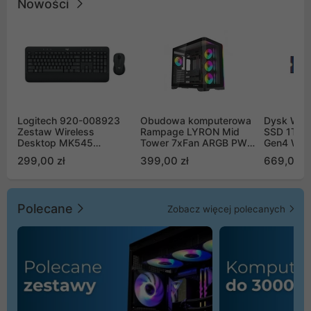
Nowości
Logitech 920-008923
Obudowa komputerowa
Dysk WD 
Zestaw Wireless
Rampage LYRON Mid
SSD 1TB 
Desktop MK545
Tower 7xFan ARGB PWM
Gen4 WD
Advanced
czarna
00CPE0
299,00 zł
399,00 zł
669,00 z
Polecane
Zobacz więcej polecanych