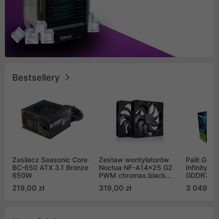
Bestsellery
Zasilacz Seasonic Core
Zestaw wentylatorów
Palit GeF
BC-650 ATX 3.1 Bronze
Noctua NF-A14x25 G2
Infinity 3
650W
PWM chromax.black
GDDR7 DL
Sx2-PP Sterrox 140mm
(NE75070
219,00 zł
319,00 zł
3 049,00
Push Pull (2szt)
GB2050S