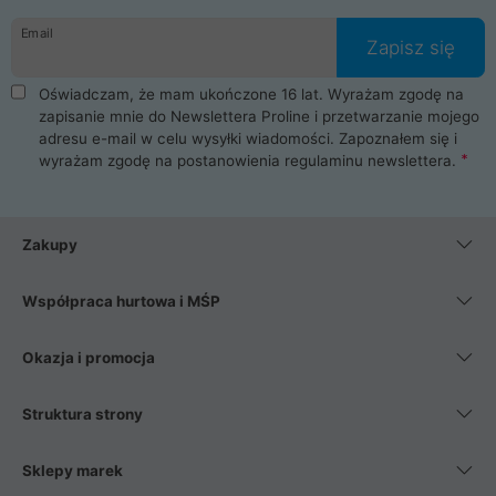
danych osobowych. Dlatego zakup notebooka albo laptopa w
Email
ProLine to czysta przyjemność i pełne bezpieczeństwo.
Zapisz się
Zaopatrzysz się u nas w akcesoria i części komputerowe
takie jak procesory, karty graficzne, płyty główne, pamięci,
Oświadczam, że mam ukończone 16 lat. Wyrażam zgodę na
dyski SSD, M.2 oraz HDD. Nasi pracownicy pomogą Ci wybrać
zapisanie mnie do Newslettera Proline i przetwarzanie mojego
najlepszy zasilacz komputerowy oraz obudowę do komputera.
adresu e-mail w celu wysyłki wiadomości. Zapoznałem się i
Poza komputerami mamy również najlepsze na rynku
wyrażam zgodę na postanowienia
regulaminu newslettera
.
Smartfony takich producentów jak Xiaomi, Apple, Samsung i
Huawei. Jeżeli chcesz, aby Twój komputer pracował cicho,
posiadamy szeroką gamę chłodzenia procesora, oraz ciche
wentylatory. Na koniec mając już to wszystko, możesz
Zakupy
wybrać idealny fotel gamingowy.
Współpraca hurtowa i MŚP
Okazja i promocja
Struktura strony
Sklepy marek