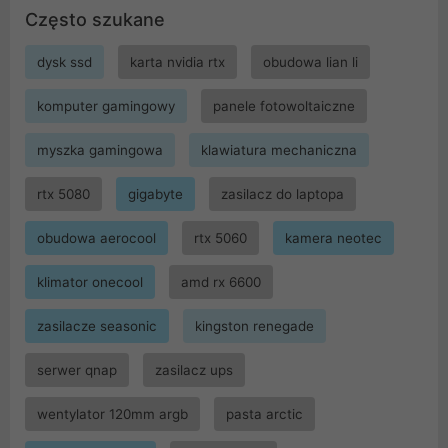
Często szukane
dysk ssd
karta nvidia rtx
obudowa lian li
komputer gamingowy
panele fotowoltaiczne
myszka gamingowa
klawiatura mechaniczna
rtx 5080
gigabyte
zasilacz do laptopa
obudowa aerocool
rtx 5060
kamera neotec
klimator onecool
amd rx 6600
zasilacze seasonic
kingston renegade
serwer qnap
zasilacz ups
wentylator 120mm argb
pasta arctic