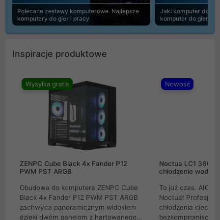
Polecane zestawy komputerowe. Najlepsze
Jaki komputer do 30
komputery do gier i pracy
komputer do gier | 
Inspiracje produktowe
Wysyłka gratis
Nowość
ZENPC Cube Black 4x Fander P12
Noctua LC1 360mm
PWM PST ARGB
chłodzenie wodne 
Obudowa do komputera ZENPC Cube
To już czas. AIO w
Black 4x Fander P12 PWM PST ARGB
Noctua! Profesjon
zachwyca panoramicznym widokiem
chłodzenia cieczą 
dzięki dwóm panelom z hartowanego
bezkompromisowe 