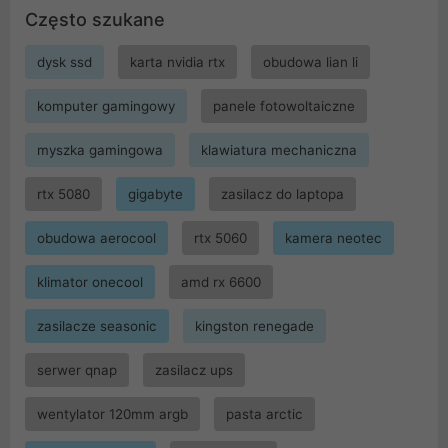
Często szukane
dysk ssd
karta nvidia rtx
obudowa lian li
komputer gamingowy
panele fotowoltaiczne
myszka gamingowa
klawiatura mechaniczna
rtx 5080
gigabyte
zasilacz do laptopa
obudowa aerocool
rtx 5060
kamera neotec
klimator onecool
amd rx 6600
zasilacze seasonic
kingston renegade
serwer qnap
zasilacz ups
wentylator 120mm argb
pasta arctic