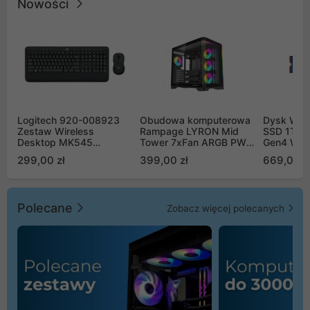
Nowości
Logitech 920-008923
Obudowa komputerowa
Dysk WD 
Zestaw Wireless
Rampage LYRON Mid
SSD 1TB 
Desktop MK545
Tower 7xFan ARGB PWM
Gen4 WD
Advanced
czarna
00CPE0
299,00 zł
399,00 zł
669,00 z
Polecane
Zobacz więcej polecanych