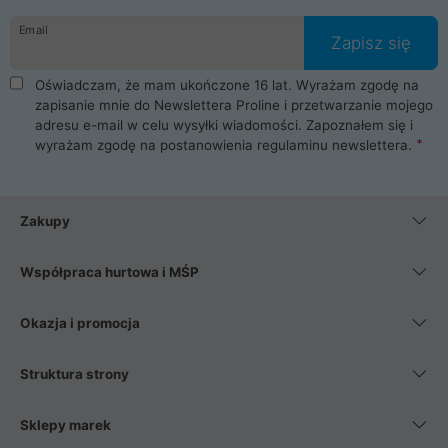
danych osobowych. Dlatego zakup notebooka albo laptopa w
Email
ProLine to czysta przyjemność i pełne bezpieczeństwo.
Zapisz się
Zaopatrzysz się u nas w akcesoria i części komputerowe
takie jak procesory, karty graficzne, płyty główne, pamięci,
Oświadczam, że mam ukończone 16 lat. Wyrażam zgodę na
dyski SSD, M.2 oraz HDD. Nasi pracownicy pomogą Ci wybrać
zapisanie mnie do Newslettera Proline i przetwarzanie mojego
najlepszy zasilacz komputerowy oraz obudowę do komputera.
adresu e-mail w celu wysyłki wiadomości. Zapoznałem się i
Poza komputerami mamy również najlepsze na rynku
wyrażam zgodę na postanowienia
regulaminu newslettera
.
Smartfony takich producentów jak Xiaomi, Apple, Samsung i
Huawei. Jeżeli chcesz, aby Twój komputer pracował cicho,
posiadamy szeroką gamę chłodzenia procesora, oraz ciche
wentylatory. Na koniec mając już to wszystko, możesz
Zakupy
wybrać idealny fotel gamingowy.
Współpraca hurtowa i MŚP
Okazja i promocja
Struktura strony
Sklepy marek