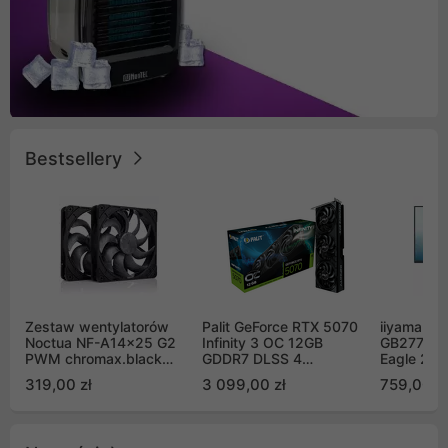
Bestsellery
Zestaw wentylatorów
Palit GeForce RTX 5070
iiyama G-
Noctua NF-A14x25 G2
Infinity 3 OC 12GB
GB2771QS
PWM chromax.black
GDDR7 DLSS 4
Eagle 27"
Sx2-PP Sterrox 140mm
(NE75070S19K9-
200Hz
319,00 zł
3 099,00 zł
759,00 zł
Push Pull (2szt)
GB2050S)