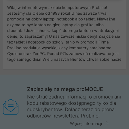
Witaj w internetowym sklepie komputerowym ProLine!
Jesteśmy dla Ciebie od 1993 roku! U nas zawsze trwa
promocja na dobry laptop, notebook albo tablet. Nieważne
czy ma to być laptop do gier, laptop dla grafika, albo
studenta! Jeżeli chcesz kupić dobrego laptopa w atrakcyjnej
cenie, to zapraszamy! U nas zawsze niskie ceny! Znajdzie się
też tablet i notebook do szkoły, tanio w promocji! Firma
ProLine produkuje wysokiej klasy komputery stacjonarne
Cyclone oraz ZenPC. Ponad 97% zamówień realizowane jest
tego samego dnia! Wielu naszych klientów chwali sobie nasze
myszki dla graczy i klawiatury mechaniczne. Posiadamy sieć
sklepów komputerowych na terenie kraju. W większości z
nich możesz odebrać zamówienie bez kosztów transportu.
Posiadamy sklep komputerowy w miastach takich jak
Wrocław, Poznań, Legnica, Katowice, Gliwice, Kalisz, Bytom,
Zapisz się na mega proMOCJE
Trzebnica, Opole. Szybka i profesjonalna obsługa!
Nie strać żadnej informacji o promocji ani
kodu rabatowego dostępnego tylko dla
ProLine to polska firma ze 100% polskim kapitałem. Działamy
subskrybentów. Dołącz teraz do grona
legalnie i płacimy podatki w naszym kraju! Posiadamy siedzibę
odbiorców newslettera ProLine!
główną w Mirkowie oraz salony na terenie kraju. Cała
komunikacja ze sklepem komputerowym ProLine jest
Więcej informacji
szyfrowana za pomocą technologii SSL. Nie sprzedajemy