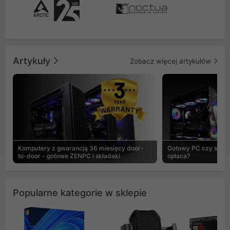
Artykuły
Zobacz więcej artykułów
Komputery z gwarancją 36 miesięcy door-
Gotowy PC czy skład
to-door - gotowe ZENPC i składaki
opłaca?
Popularne kategorie w sklepie