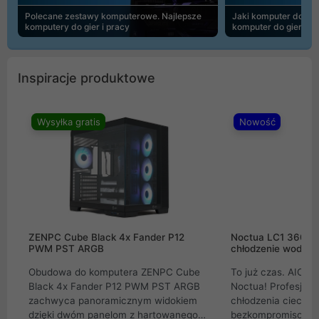
Polecane zestawy komputerowe. Najlepsze
Jaki komputer do 30
komputery do gier i pracy
komputer do gier | 
Inspiracje produktowe
Wysyłka gratis
Nowość
ZENPC Cube Black 4x Fander P12
Noctua LC1 360mm
PWM PST ARGB
chłodzenie wodne 
Obudowa do komputera ZENPC Cube
To już czas. AIO w
Black 4x Fander P12 PWM PST ARGB
Noctua! Profesjon
zachwyca panoramicznym widokiem
chłodzenia cieczą 
dzięki dwóm panelom z hartowanego
bezkompromisowe 