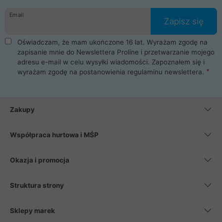
danych osobowych. Dlatego zakup notebooka albo laptopa w
Email
ProLine to czysta przyjemność i pełne bezpieczeństwo.
Zapisz się
Zaopatrzysz się u nas w akcesoria i części komputerowe
takie jak procesory, karty graficzne, płyty główne, pamięci,
Oświadczam, że mam ukończone 16 lat. Wyrażam zgodę na
dyski SSD, M.2 oraz HDD. Nasi pracownicy pomogą Ci wybrać
zapisanie mnie do Newslettera Proline i przetwarzanie mojego
najlepszy zasilacz komputerowy oraz obudowę do komputera.
adresu e-mail w celu wysyłki wiadomości. Zapoznałem się i
Poza komputerami mamy również najlepsze na rynku
wyrażam zgodę na postanowienia
regulaminu newslettera
.
Smartfony takich producentów jak Xiaomi, Apple, Samsung i
Huawei. Jeżeli chcesz, aby Twój komputer pracował cicho,
posiadamy szeroką gamę chłodzenia procesora, oraz ciche
wentylatory. Na koniec mając już to wszystko, możesz
Zakupy
wybrać idealny fotel gamingowy.
Współpraca hurtowa i MŚP
Okazja i promocja
Struktura strony
Sklepy marek