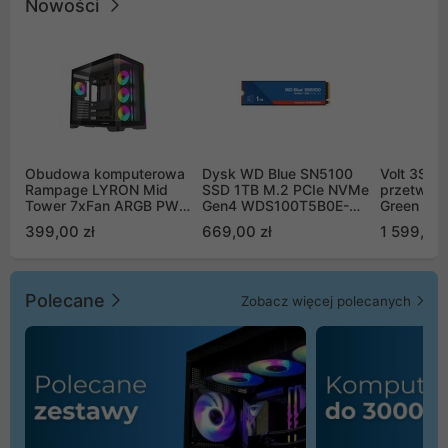
Nowości
Obudowa komputerowa
Dysk WD Blue SN5100
Volt 3SR
Rampage LYRON Mid
SSD 1TB M.2 PCIe NVMe
przetworn
Tower 7xFan ARGB PWM
Gen4 WDS100T5B0E-
Green Boo
czarna
00CPE0
Sinus Byp
399,00 zł
669,00 zł
1 599,00 
Polecane
Zobacz więcej polecanych