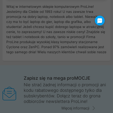
Witaj w internetowym sklepie komputerowym ProLine!
Jesteśmy dla Ciebie od 1993 roku! U nas zawsze trwa
promocja na dobry laptop, notebook albo tablet. Nieważne
czy ma to być laptop do gier, laptop dla grafika, albo
studenta! Jeżeli chcesz kupić dobrego laptopa w atrakcyjnej
cenie, to zapraszamy! U nas zawsze niskie ceny! Znajdzie się
też tablet i notebook do szkoły, tanio w promocji! Firma
ProLine produkuje wysokiej klasy komputery stacjonarne
Cyclone oraz ZenPC. Ponad 97% zamówień realizowane jest
tego samego dnia! Wielu naszych klientów chwali sobie nasze
myszki dla graczy i klawiatury mechaniczne. Posiadamy sieć
sklepów komputerowych na terenie kraju. W większości z
nich możesz odebrać zamówienie bez kosztów transportu.
Posiadamy sklep komputerowy w miastach takich jak
Wrocław, Poznań, Legnica, Katowice, Gliwice, Kalisz, Bytom,
Zapisz się na mega proMOCJE
Trzebnica, Opole. Szybka i profesjonalna obsługa!
Nie strać żadnej informacji o promocji ani
kodu rabatowego dostępnego tylko dla
ProLine to polska firma ze 100% polskim kapitałem. Działamy
subskrybentów. Dołącz teraz do grona
legalnie i płacimy podatki w naszym kraju! Posiadamy siedzibę
odbiorców newslettera ProLine!
główną w Mirkowie oraz salony na terenie kraju. Cała
komunikacja ze sklepem komputerowym ProLine jest
Więcej informacji
szyfrowana za pomocą technologii SSL. Nie sprzedajemy