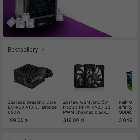
Bestsellery
Zasilacz Seasonic Core
Zestaw wentylatorów
Palit GeF
BC-650 ATX 3.1 Bronze
Noctua NF-A14x25 G2
Infinity 3
650W
PWM chromax.black
GDDR7 DL
Sx2-PP Sterrox 140mm
(NE75070
199,00 zł
319,00 zł
3 049,00
Push Pull (2szt)
GB2050S