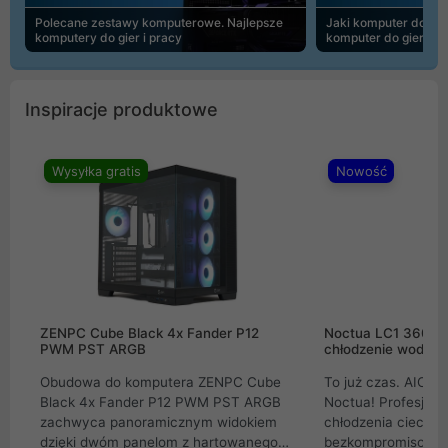
Polecane zestawy komputerowe. Najlepsze
Jaki komputer do 30
komputery do gier i pracy
komputer do gier | 
Inspiracje produktowe
Wysyłka gratis
Nowość
ZENPC Cube Black 4x Fander P12
Noctua LC1 360mm
PWM PST ARGB
chłodzenie wodne 
Obudowa do komputera ZENPC Cube
To już czas. AIO w
Black 4x Fander P12 PWM PST ARGB
Noctua! Profesjon
zachwyca panoramicznym widokiem
chłodzenia cieczą 
dzięki dwóm panelom z hartowanego
bezkompromisowe 