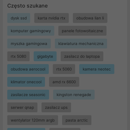
Często szukane
dysk ssd
karta nvidia rtx
obudowa lian li
komputer gamingowy
panele fotowoltaiczne
myszka gamingowa
klawiatura mechaniczna
rtx 5080
gigabyte
zasilacz do laptopa
obudowa aerocool
rtx 5060
kamera neotec
klimator onecool
amd rx 6600
zasilacze seasonic
kingston renegade
serwer qnap
zasilacz ups
wentylator 120mm argb
pasta arctic