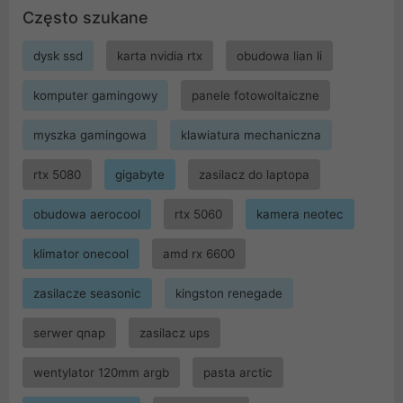
Często szukane
dysk ssd
karta nvidia rtx
obudowa lian li
komputer gamingowy
panele fotowoltaiczne
myszka gamingowa
klawiatura mechaniczna
rtx 5080
gigabyte
zasilacz do laptopa
obudowa aerocool
rtx 5060
kamera neotec
klimator onecool
amd rx 6600
zasilacze seasonic
kingston renegade
serwer qnap
zasilacz ups
wentylator 120mm argb
pasta arctic