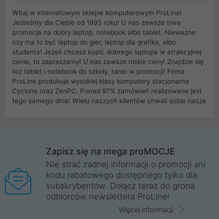
Witaj w internetowym sklepie komputerowym ProLine!
Jesteśmy dla Ciebie od 1993 roku! U nas zawsze trwa
promocja na dobry laptop, notebook albo tablet. Nieważne
czy ma to być laptop do gier, laptop dla grafika, albo
studenta! Jeżeli chcesz kupić dobrego laptopa w atrakcyjnej
cenie, to zapraszamy! U nas zawsze niskie ceny! Znajdzie się
też tablet i notebook do szkoły, tanio w promocji! Firma
ProLine produkuje wysokiej klasy komputery stacjonarne
Cyclone oraz ZenPC. Ponad 97% zamówień realizowane jest
tego samego dnia! Wielu naszych klientów chwali sobie nasze
myszki dla graczy i klawiatury mechaniczne. Posiadamy sieć
sklepów komputerowych na terenie kraju. W większości z
nich możesz odebrać zamówienie bez kosztów transportu.
Posiadamy sklep komputerowy w miastach takich jak
Wrocław, Poznań, Legnica, Katowice, Gliwice, Kalisz, Bytom,
Zapisz się na mega proMOCJE
Trzebnica, Opole. Szybka i profesjonalna obsługa!
Nie strać żadnej informacji o promocji ani
kodu rabatowego dostępnego tylko dla
ProLine to polska firma ze 100% polskim kapitałem. Działamy
subskrybentów. Dołącz teraz do grona
legalnie i płacimy podatki w naszym kraju! Posiadamy siedzibę
odbiorców newslettera ProLine!
główną w Mirkowie oraz salony na terenie kraju. Cała
komunikacja ze sklepem komputerowym ProLine jest
Więcej informacji
szyfrowana za pomocą technologii SSL. Nie sprzedajemy