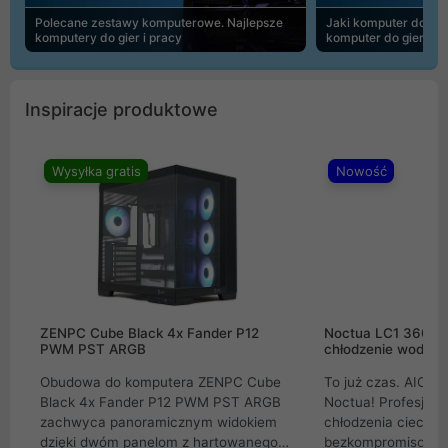
Polecane zestawy komputerowe. Najlepsze
Jaki komputer do 30
komputery do gier i pracy
komputer do gier | 
Inspiracje produktowe
Wysyłka gratis
Nowość
ZENPC Cube Black 4x Fander P12
Noctua LC1 360mm
PWM PST ARGB
chłodzenie wodne 
Obudowa do komputera ZENPC Cube
To już czas. AIO w
Black 4x Fander P12 PWM PST ARGB
Noctua! Profesjon
zachwyca panoramicznym widokiem
chłodzenia cieczą 
dzięki dwóm panelom z hartowanego
bezkompromisowe 