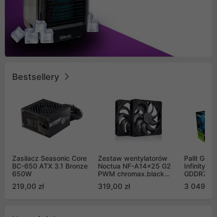
Bestsellery
Zasilacz Seasonic Core
Zestaw wentylatorów
Palit GeF
BC-650 ATX 3.1 Bronze
Noctua NF-A14x25 G2
Infinity 3
650W
PWM chromax.black
GDDR7 DL
Sx2-PP Sterrox 140mm
(NE75070
219,00 zł
319,00 zł
3 049,00
Push Pull (2szt)
GB2050S