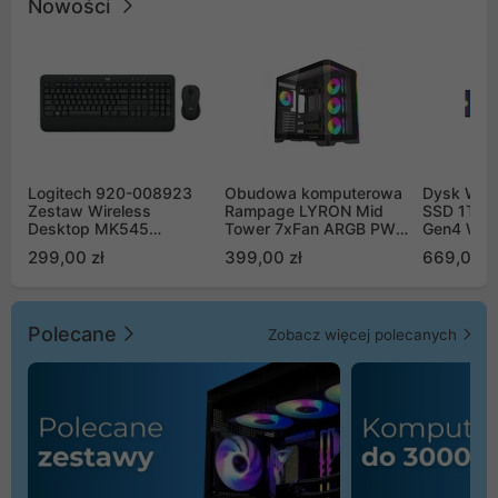
Nowości
Logitech 920-008923
Obudowa komputerowa
Dysk WD 
Zestaw Wireless
Rampage LYRON Mid
SSD 1TB 
Desktop MK545
Tower 7xFan ARGB PWM
Gen4 WD
Advanced
czarna
00CPE0
299,00 zł
399,00 zł
669,00 z
Polecane
Zobacz więcej polecanych