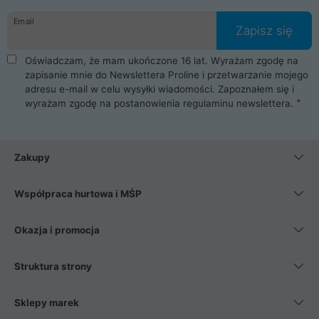
danych osobowych. Dlatego zakup notebooka albo laptopa w
Email
ProLine to czysta przyjemność i pełne bezpieczeństwo.
Zapisz się
Zaopatrzysz się u nas w akcesoria i części komputerowe
takie jak procesory, karty graficzne, płyty główne, pamięci,
Oświadczam, że mam ukończone 16 lat. Wyrażam zgodę na
dyski SSD, M.2 oraz HDD. Nasi pracownicy pomogą Ci wybrać
zapisanie mnie do Newslettera Proline i przetwarzanie mojego
najlepszy zasilacz komputerowy oraz obudowę do komputera.
adresu e-mail w celu wysyłki wiadomości. Zapoznałem się i
Poza komputerami mamy również najlepsze na rynku
wyrażam zgodę na postanowienia
regulaminu newslettera
.
Smartfony takich producentów jak Xiaomi, Apple, Samsung i
Huawei. Jeżeli chcesz, aby Twój komputer pracował cicho,
posiadamy szeroką gamę chłodzenia procesora, oraz ciche
wentylatory. Na koniec mając już to wszystko, możesz
Zakupy
wybrać idealny fotel gamingowy.
Współpraca hurtowa i MŚP
Okazja i promocja
Struktura strony
Sklepy marek