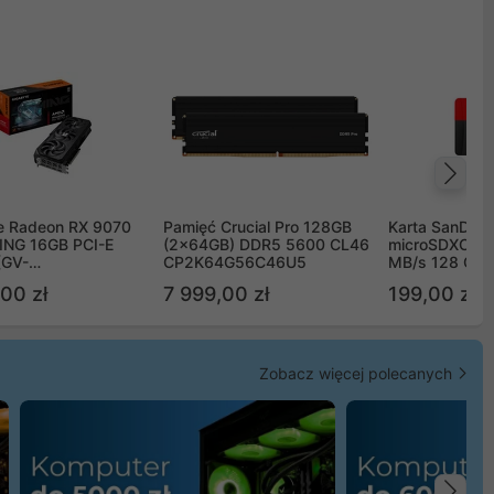
Na
e Radeon RX 9070
Pamięć Crucial Pro 128GB
Karta SanDisk
NG 16GB PCI-E
(2x64GB) DDR5 5600 CL46
microSDXC UH
(GV-
CP2K64G56C46U5
MB/s 128 GB
TGAMING-16GD)
00 zł
7 999,00 zł
199,00 zł
Zobacz więcej polecanych