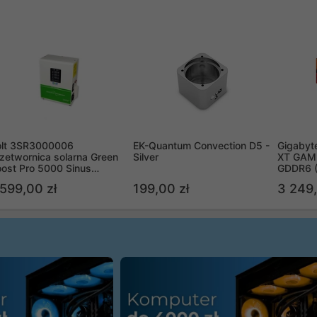
olt 3SR3000006
EK-Quantum Convection D5 -
Gigabyt
zetwornica solarna Green
Silver
XT GAMI
ost Pro 5000 Sinus
GDDR6 
ypass
R9070X
 599,00 zł
199,00 zł
3 249,