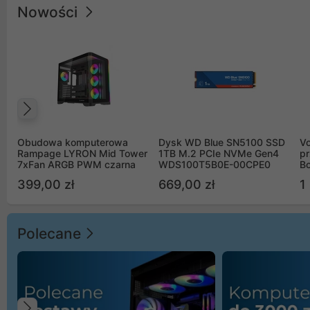
Nowości
Poprzedni
Obudowa komputerowa
Dysk WD Blue SN5100 SSD
V
Rampage LYRON Mid Tower
1TB M.2 PCIe NVMe Gen4
pr
7xFan ARGB PWM czarna
WDS100T5B0E-00CPE0
Bo
B
399,00 zł
669,00 zł
1
Polecane