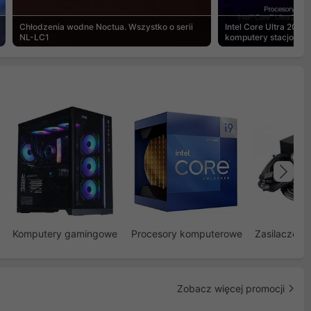
Chłodzenia wodne Noctua. Wszystko o serii
Intel Core Ultra 200S
NL-LC1
komputery stacjonar
Na
Komputery gamingowe
Procesory komputerowe
Zasilacze d
Zobacz więcej promocji