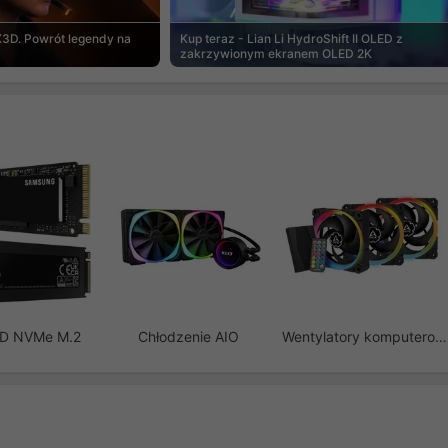
3D. Powrót legendy na
Kup teraz - Lian Li HydroShift II OLED z
zakrzywionym ekranem OLED 2K
SD NVMe M.2
Chłodzenie AIO
Wentylatory komputerowe