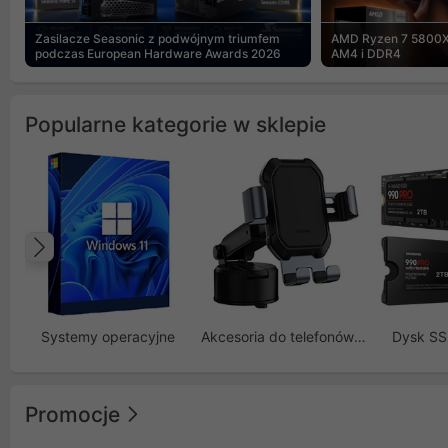
Zasilacze Seasonic z podwójnym triumfem
AMD Ryzen 7 5800X
podczas European Hardware Awards 2026
AM4 i DDR4
Popularne kategorie w sklepie
Poprzedni
Systemy operacyjne
Akcesoria do telefonów GSM
Dysk S
Promocje