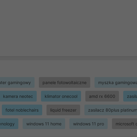
ter gamingowy
panele fotowoltaiczne
myszka gamingow
kamera neotec
klimator onecool
amd rx 6600
zasi
fotel noblechairs
liquid freezer
zasilacz 80plus platinu
ynology
windows 11 home
windows 11 pro
microsoft 