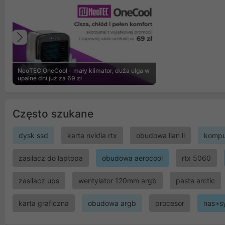
Poprzedni
NeoTEC OneCool - mały klimator, duża ulga w
upalne dni już za 69 zł
Często szukane
dysk ssd
karta nvidia rtx
obudowa lian li
kompu
zasilacz do laptopa
obudowa aerocool
rtx 5060
zasilacz ups
wentylator 120mm argb
pasta arctic
karta graficzna
obudowa argb
procesor
nas+s