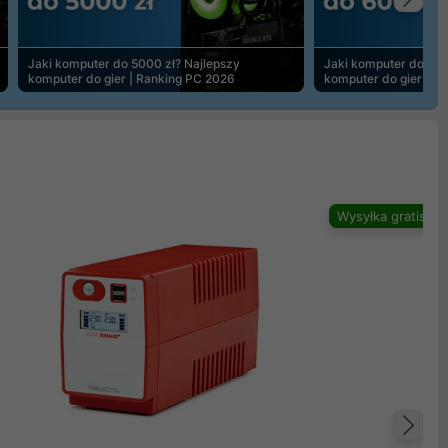
Na
Jaki komputer do 5000 zł? Najlepszy
Jaki komputer do 600
komputer do gier | Ranking PC 2026
komputer do gier | R
Wysyłka gratis
Na