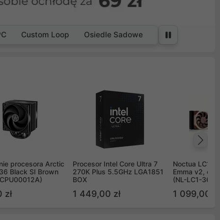
PC
Custom Loop
Osiedle Sadowe
Na
ie procesora Arctic
Procesor Intel Core Ultra 7
Noctua LC1 3
36 Black SI Brown
270K Plus 5.5GHz LGA1851
Emma v2, chł
OCPU00012A)
BOX
(NL-LC1-36)
 zł
1 449,00 zł
1 099,00 zł