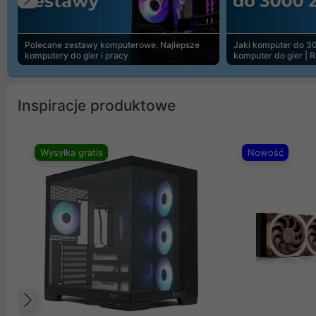
Poprzedni
Polecane zestawy komputerowe. Najlepsze
Jaki komputer do 30
komputery do gier i pracy
komputer do gier | 
Inspiracje produktowe
Wysyłka gratis
Nowość
Poprzedni