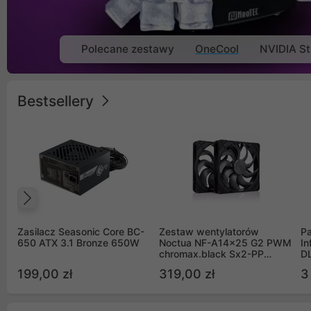
Polecane zestawy
OneCool
NVIDIA St
Bestsellery
Poprzedni
Zasilacz Seasonic Core BC-
Zestaw wentylatorów
Pa
650 ATX 3.1 Bronze 650W
Noctua NF-A14x25 G2 PWM
In
chromax.black Sx2-PP
D
Sterrox 140mm Push Pull
G
199,00 zł
319,00 zł
3
(2szt)