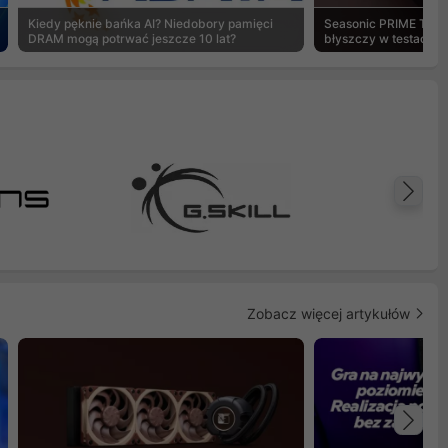
Kiedy pęknie bańka AI? Niedobory pamięci
Seasonic PRIME TX-1
DRAM mogą potrwać jeszcze 10 lat?
błyszczy w testach 
Na
Zobacz więcej artykułów
Na