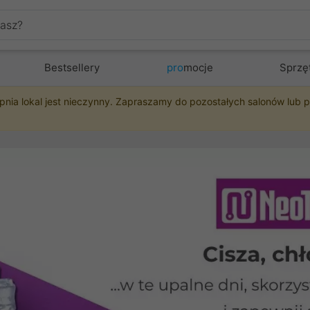
Bestsellery
pro
mocje
Sprzę
pnia lokal jest nieczynny. Zapraszamy do pozostałych salonów lub