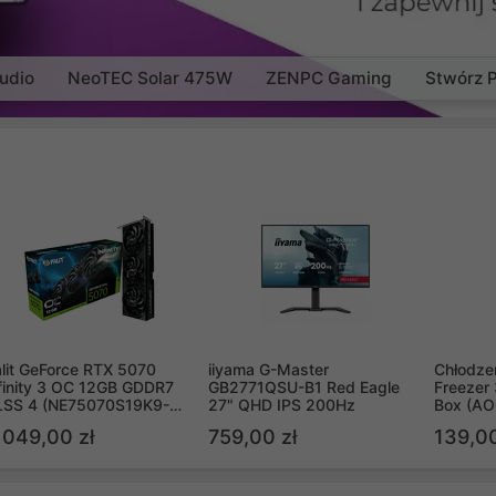
udio
NeoTEC Solar 475W
ZENPC Gaming
Stwórz 
lit GeForce RTX 5070
iiyama G-Master
Chłodzen
finity 3 OC 12GB GDDR7
GB2771QSU-B1 Red Eagle
Freezer 
LSS 4 (NE75070S19K9-
27" QHD IPS 200Hz
Box (A
B2050S)
 049,00 zł
759,00 zł
139,00