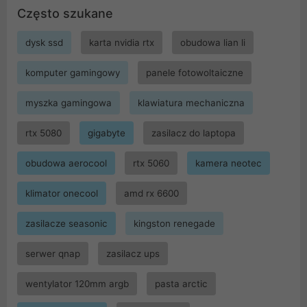
Często szukane
dysk ssd
karta nvidia rtx
obudowa lian li
komputer gamingowy
panele fotowoltaiczne
myszka gamingowa
klawiatura mechaniczna
rtx 5080
gigabyte
zasilacz do laptopa
obudowa aerocool
rtx 5060
kamera neotec
klimator onecool
amd rx 6600
zasilacze seasonic
kingston renegade
serwer qnap
zasilacz ups
wentylator 120mm argb
pasta arctic