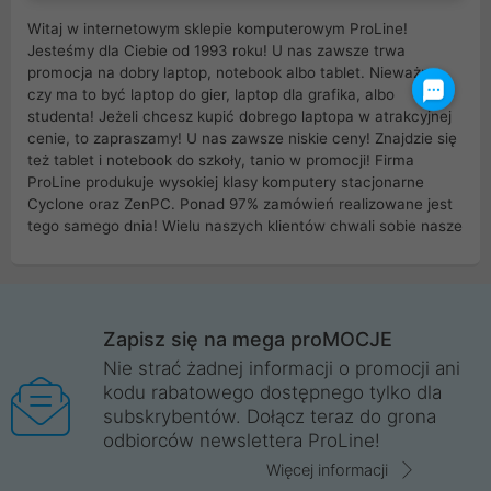
Witaj w internetowym sklepie komputerowym ProLine!
Jesteśmy dla Ciebie od 1993 roku! U nas zawsze trwa
promocja na dobry laptop, notebook albo tablet. Nieważne
czy ma to być laptop do gier, laptop dla grafika, albo
studenta! Jeżeli chcesz kupić dobrego laptopa w atrakcyjnej
cenie, to zapraszamy! U nas zawsze niskie ceny! Znajdzie się
też tablet i notebook do szkoły, tanio w promocji! Firma
ProLine produkuje wysokiej klasy komputery stacjonarne
Cyclone oraz ZenPC. Ponad 97% zamówień realizowane jest
tego samego dnia! Wielu naszych klientów chwali sobie nasze
myszki dla graczy i klawiatury mechaniczne. Posiadamy sieć
sklepów komputerowych na terenie kraju. W większości z
nich możesz odebrać zamówienie bez kosztów transportu.
Posiadamy sklep komputerowy w miastach takich jak
Wrocław, Poznań, Legnica, Katowice, Gliwice, Kalisz, Bytom,
Zapisz się na mega proMOCJE
Trzebnica, Opole. Szybka i profesjonalna obsługa!
Nie strać żadnej informacji o promocji ani
kodu rabatowego dostępnego tylko dla
ProLine to polska firma ze 100% polskim kapitałem. Działamy
subskrybentów. Dołącz teraz do grona
legalnie i płacimy podatki w naszym kraju! Posiadamy siedzibę
odbiorców newslettera ProLine!
główną w Mirkowie oraz salony na terenie kraju. Cała
komunikacja ze sklepem komputerowym ProLine jest
Więcej informacji
szyfrowana za pomocą technologii SSL. Nie sprzedajemy