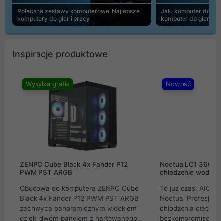
Polecane zestawy komputerowe. Najlepsze
Jaki komputer do 30
komputery do gier i pracy
komputer do gier | 
Inspiracje produktowe
Wysyłka gratis
Nowość
ZENPC Cube Black 4x Fander P12
Noctua LC1 360mm
PWM PST ARGB
chłodzenie wodne 
Obudowa do komputera ZENPC Cube
To już czas. AIO w
Black 4x Fander P12 PWM PST ARGB
Noctua! Profesjon
zachwyca panoramicznym widokiem
chłodzenia cieczą 
dzięki dwóm panelom z hartowanego
bezkompromisowe 