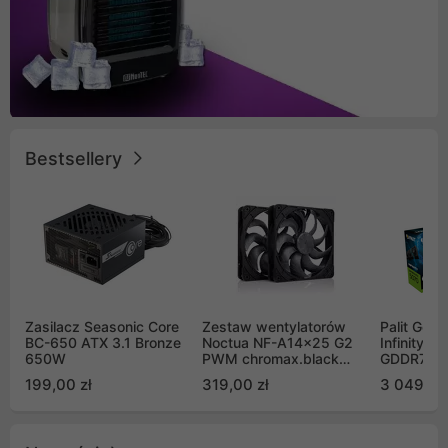
Bestsellery
Zasilacz Seasonic Core
Zestaw wentylatorów
Palit GeF
BC-650 ATX 3.1 Bronze
Noctua NF-A14x25 G2
Infinity 3
650W
PWM chromax.black
GDDR7 DL
Sx2-PP Sterrox 140mm
(NE75070
199,00 zł
319,00 zł
3 049,00
Push Pull (2szt)
GB2050S