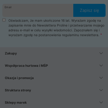
danych osobowych. Dlatego zakup notebooka albo laptopa w
Email
ProLine to czysta przyjemność i pełne bezpieczeństwo.
Zapisz się
Zaopatrzysz się u nas w akcesoria i części komputerowe
takie jak procesory, karty graficzne, płyty główne, pamięci,
Oświadczam, że mam ukończone 16 lat. Wyrażam zgodę na
dyski SSD, M.2 oraz HDD. Nasi pracownicy pomogą Ci wybrać
zapisanie mnie do Newslettera Proline i przetwarzanie mojego
najlepszy zasilacz komputerowy oraz obudowę do komputera.
adresu e-mail w celu wysyłki wiadomości. Zapoznałem się i
Poza komputerami mamy również najlepsze na rynku
wyrażam zgodę na postanowienia
regulaminu newslettera
.
Smartfony takich producentów jak Xiaomi, Apple, Samsung i
Huawei. Jeżeli chcesz, aby Twój komputer pracował cicho,
posiadamy szeroką gamę chłodzenia procesora, oraz ciche
wentylatory. Na koniec mając już to wszystko, możesz
Zakupy
wybrać idealny fotel gamingowy.
Współpraca hurtowa i MŚP
Okazja i promocja
Struktura strony
Sklepy marek