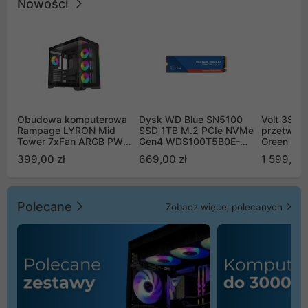
Nowości
Obudowa komputerowa
Dysk WD Blue SN5100
Volt 3SR
Rampage LYRON Mid
SSD 1TB M.2 PCIe NVMe
przetworn
Tower 7xFan ARGB PWM
Gen4 WDS100T5B0E-
Green Boo
czarna
00CPE0
Sinus Byp
399,00 zł
669,00 zł
1 599,00 
Polecane
Zobacz więcej polecanych