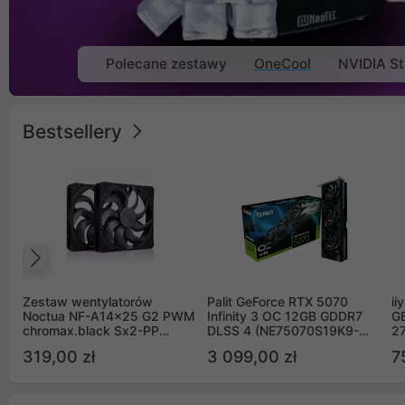
Polecane zestawy
OneCool
NVIDIA St
Bestsellery
Poprzedni
Zestaw wentylatorów
Palit GeForce RTX 5070
ii
Noctua NF-A14x25 G2 PWM
Infinity 3 OC 12GB GDDR7
G
chromax.black Sx2-PP
DLSS 4 (NE75070S19K9-
2
Sterrox 140mm Push Pull
GB2050S)
319,00 zł
3 099,00 zł
7
(2szt)