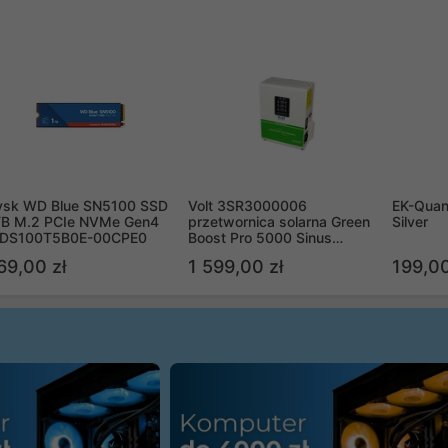
ysk WD Blue SN5100 SSD
Volt 3SR3000006
EK-Quan
TB M.2 PCIe NVMe Gen4
przetwornica solarna Green
Silver
DS100T5B0E-00CPE0
Boost Pro 5000 Sinus
Bypass
69,00 zł
1 599,00 zł
199,00