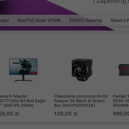
udio
NeoTEC Solar 475W
ZENPC Gaming
Stwórz 
yama G-Master
Chłodzenie procesora Arctic
Pamięć 
B2771QSU-B1 Red Eagle
Freezer 36 Black SI Brown
DDR5 16
7" QHD IPS 200Hz
Box (AOCPU00012A)
6000MH
PVV516
59,00 zł
139,00 zł
999,00