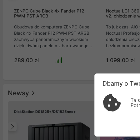
ZENPC Cube Black 4x Fander P12
Noctua LC1 36
PWM PST ARGB
v2, chłodzenie 
Obudowa do komputera ZENPC Cube
To już czas. AI
Black 4x Fander P12 PWM PST ARGB
Noctua! Profesj
zachwyca panoramicznym widokiem
chłodzenia ciec
dzięki dwóm panelom z hartowanego
bezkompromisow
szkła. Zapewnia fenomenalny przepływ
all-in-one, stwo
powietrza z 3 wentylatorami Reverse i
ekstremalnie wy
289,00 zł
1 099,00 zł
panelami mesh. Wyposażona w port
roboczych i kom
USB-C, mieści GPU do 410 mm i
gamingowych. W
chłodzenie AIO 360 mm. Idealny wybór
imponujący radi
Dbamy o Two
dla entuzjastów szukających
oraz trzy flagow
bezkompromisowego stylu i
generacji, urząd
Newsy
wydajności.
niespotykaną kul
Ta s
efektywność odp
Pot
Innowacyjny sys
dźwięków pompy 
jeden z najcich
rynku, idealnie 
Poprzedni
absolutnym spok