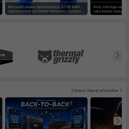
Microsoft usuwa rekomendacje 32 GB RAM.
Sony ostrzega na pu
Jednocześnie sprzedaje komputery Surface z
roku koniec nowych g
8 GB
Na
Zobacz więcej artykułów
Na