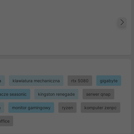
Na
a
klawiatura mechaniczna
rtx 5080
gigabyte
lacze seasonic
kingston renegade
serwer qnap
m
monitor gamingowy
ryzen
komputer zenpc
office