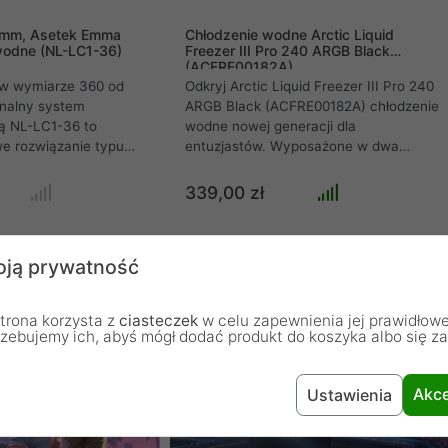
0mm, Asetek Emma
Chłodzenie wodne Arctic Liquid
wodne (NL-LC1-36)
Freezer III Pro 240 ARGB Black
(ACFRE00182A)
O w wymiarze 360 od
Odkryj Arctic Liquid Freezer III Pro 240
onalny system
ARGB Black (ACFRE00182A) chłodzenie
zą NL-LC1-36 to
wodne nowej generacji dla
e rozwiązanie typu
entuzjastów. Wyposażone w dwa
rzone z myślą o
potężne wentylatory P12 Pro A-RGB
dajnych stacjach
(do 3000 RPM, 77 CFM, 6.9 mmHO) i
339,00 zł
puterach
masywny aluminiowy radiator 240mm
ykorzystując
o grubości 38mm, gwarantuje
ator o długości 360 mm
bezkompromisową wydajność
ją prywatność
e wentylatory nowej
chłodzenia. Innowacyjne, aktywne
zenie zapewnia
chłodzenie VRM, dołączona pasta MX-
turę pracy i najwyższą
6, efektowne podświetlenie A-RGB
trona korzysta z
ciasteczek
w celu zapewnienia jej prawidłowe
rowadzania ciepła.
Gen2, wzmocnione węże EPDM
rzebujemy ich, abyś mógł dodać produkt do koszyka albo się z
tem tłumienia
(450mm).
sprawia, że jest to
szych zestawów na
Akce
Ustawienia
łączący moc z
ojem.