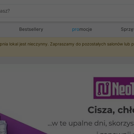
Bestsellery
pro
mocje
Sprzę
pnia lokal jest nieczynny. Zapraszamy do pozostałych salonów lub