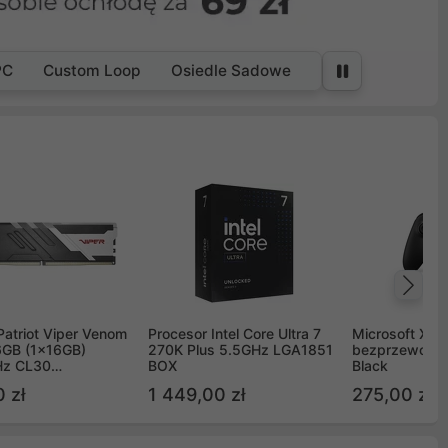
PC
Custom Loop
Osiedle Sadowe
Na
Patriot Viper Venom
Procesor Intel Core Ultra 7
Microsoft Xbox
GB (1x16GB)
270K Plus 5.5GHz LGA1851
bezprzewodo
z CL30
BOX
Black
G60C30
 zł
1 449,00 zł
275,00 zł