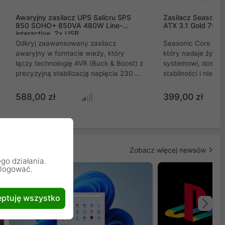
Awaryjny zasilacz UPS Salicru SPS
Zasilacz Seasoni
850 SOHO+ 850VA 480W Line-
ATX 3.1 Gold 750
interactive, 2x USB
Odkryj zaawansowany zasilacz
Seasonic Core GX-7
awaryjny w formacie wieży, który
który nadaje życi
łączy technologię AVR (Buck & Boost) z
systemowi, dostar
precyzyjną stabilizacją napięcia 230 V i
stabilności i niez
szerokim marginesem 162-290 V.
sobie moc, która pł
Urządzenie automatycznie wykrywa
nieskończone źródł
588,00 zł
399,00 zł
częstotliwość 50/60 Hz, a wbudowany
napędzając Twoją k
wyświetlacz LCD oraz port USB
perfekcją i ciszą. 
umożliwiają łatwy monitoring
PLUS Gold, pełną m
parametrów. Idealne rozwiązanie dla
zaawansowanym c
instalacji domowych i profesjonalnych,
OptiSink, GX-750-V2
Zobacz więcej newsów
gwarantujące niezawodne
mocy wydajny, cichy i bezpieczny. Dla
go działania.
zabezpieczenie i szybki czas ładowania
graczy i profesjona
alogować.
akumulatora.
szukają doskonało
swojego sprzętu.
ptuję wszystko
Na