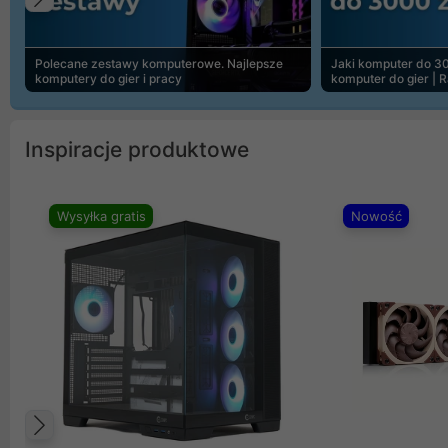
Poprzedni
Polecane zestawy komputerowe. Najlepsze
Jaki komputer do 30
komputery do gier i pracy
komputer do gier | 
Inspiracje produktowe
Wysyłka gratis
Nowość
Poprzedni