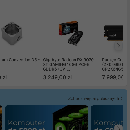
Na
tum Convection D5 -
Gigabyte Radeon RX 9070
Pamięć Crucia
XT GAMING 16GB PCI-E
(2x64GB) DD
GDDR6 (GV-
CP2K64G56C
R9070XTGAMING-16GD)
 zł
3 249,00 zł
7 999,00 zł
Zobacz więcej polecanych