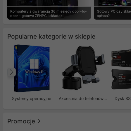
Komputery z gwarancją 36 miesięcy door-to-
Gotowy PC czy skład
door - gotowe ZENPC i składaki
opłaca?
Popularne kategorie w sklepie
Poprzedni
Systemy operacyjne
Akcesoria do telefonów GSM
Dysk S
Promocje