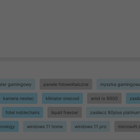
ter gamingowy
panele fotowoltaiczne
myszka gamingow
kamera neotec
klimator onecool
amd rx 6600
zasi
fotel noblechairs
liquid freezer
zasilacz 80plus platinu
ynology
windows 11 home
windows 11 pro
microsoft 