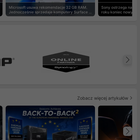
Microsoft usuwa rekomendacje 32 GB RAM.
Sony ostrzega na pu
Jednocześnie sprzedaje komputery Surface z
roku koniec nowych g
8 GB
Na
Zobacz więcej artykułów
Na