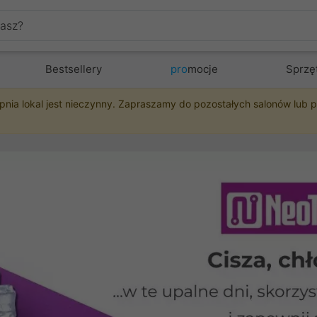
Bestsellery
pro
mocje
Sprzę
pnia lokal jest nieczynny. Zapraszamy do pozostałych salonów lub