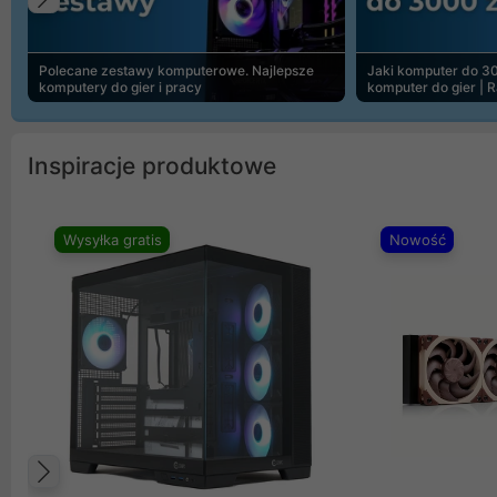
Poprzedni
Polecane zestawy komputerowe. Najlepsze
Jaki komputer do 30
komputery do gier i pracy
komputer do gier | 
Inspiracje produktowe
Wysyłka gratis
Nowość
Poprzedni