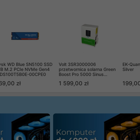
ysk WD Blue SN5100 SSD
Volt 3SR3000006
EK-Quan
TB M.2 PCIe NVMe Gen4
przetwornica solarna Green
Silver
DS100T5B0E-00CPE0
Boost Pro 5000 Sinus
Bypass
69,00 zł
1 599,00 zł
199,00