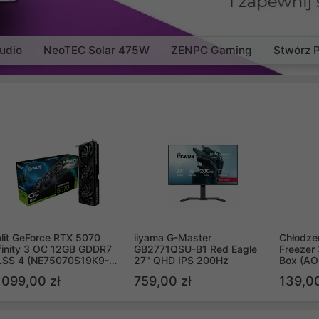
udio
NeoTEC Solar 475W
ZENPC Gaming
Stwórz 
lit GeForce RTX 5070
iiyama G-Master
Chłodzen
finity 3 OC 12GB GDDR7
GB2771QSU-B1 Red Eagle
Freezer 
LSS 4 (NE75070S19K9-
27" QHD IPS 200Hz
Box (A
B2050S)
 099,00 zł
759,00 zł
139,00