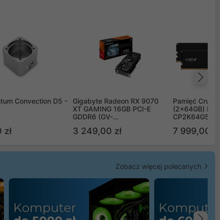
Na
tum Convection D5 -
Gigabyte Radeon RX 9070
Pamięć Crucia
XT GAMING 16GB PCI-E
(2x64GB) DD
GDDR6 (GV-
CP2K64G56C
R9070XTGAMING-16GD)
 zł
3 249,00 zł
7 999,00 zł
Zobacz więcej polecanych