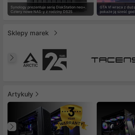
Synology prezentuje serię DiskStation neo+.
GTA VI wraca z dużą 
Cztery nowe NAS-y z rodziny DS25
pokaże ją sześć god
Sklepy marek
Poprzedni
Artykuły
Poprzedni