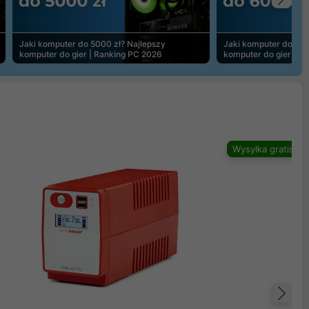
Na
Jaki komputer do 5000 zł? Najlepszy
Jaki komputer do 600
komputer do gier | Ranking PC 2026
komputer do gier | R
Wysyłka gratis
Na