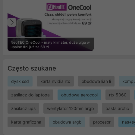
Poprzedni
NeoTEC OneCool - mały klimator, duża ulga w
upalne dni już za 69 zł
Często szukane
dysk ssd
karta nvidia rtx
obudowa lian li
kompu
zasilacz do laptopa
obudowa aerocool
rtx 5060
zasilacz ups
wentylator 120mm argb
pasta arctic
karta graficzna
obudowa argb
procesor
nas+s