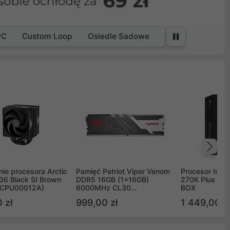
PC
Custom Loop
Osiedle Sadowe
Na
ie procesora Arctic
Pamięć Patriot Viper Venom
Procesor Intel 
36 Black SI Brown
DDR5 16GB (1x16GB)
270K Plus 5.
OCPU00012A)
6000MHz CL30
BOX
PVV516G60C30
 zł
999,00 zł
1 449,00 z