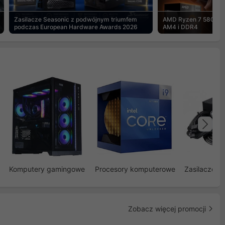
Zasilacze Seasonic z podwójnym triumfem
AMD Ryzen 7 5800X3
podczas European Hardware Awards 2026
AM4 i DDR4
Na
Komputery gamingowe
Procesory komputerowe
Zasilacze d
Zobacz więcej promocji