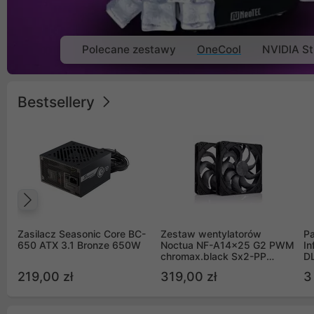
Polecane zestawy
OneCool
NVIDIA St
Bestsellery
Poprzedni
Zasilacz Seasonic Core BC-
Zestaw wentylatorów
Pa
650 ATX 3.1 Bronze 650W
Noctua NF-A14x25 G2 PWM
In
chromax.black Sx2-PP
D
Sterrox 140mm Push Pull
G
219,00 zł
319,00 zł
3
(2szt)