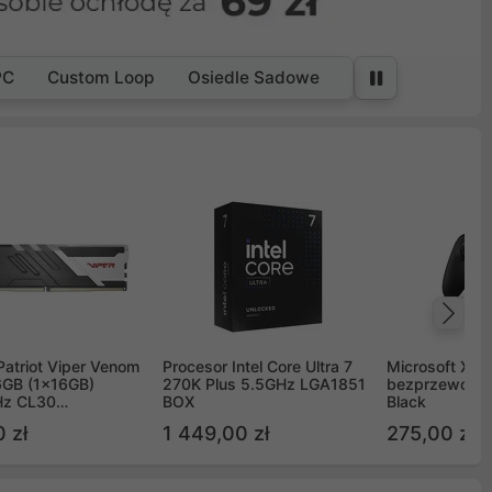
PC
Custom Loop
Osiedle Sadowe
Na
Patriot Viper Venom
Procesor Intel Core Ultra 7
Microsoft Xbox
GB (1x16GB)
270K Plus 5.5GHz LGA1851
bezprzewodo
z CL30
BOX
Black
G60C30
 zł
1 449,00 zł
275,00 zł