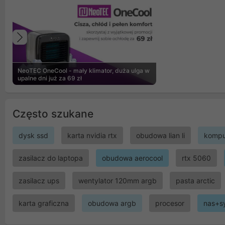
Poprzedni
NeoTEC OneCool - mały klimator, duża ulga w
upalne dni już za 69 zł
Często szukane
dysk ssd
karta nvidia rtx
obudowa lian li
kompu
zasilacz do laptopa
obudowa aerocool
rtx 5060
zasilacz ups
wentylator 120mm argb
pasta arctic
karta graficzna
obudowa argb
procesor
nas+s