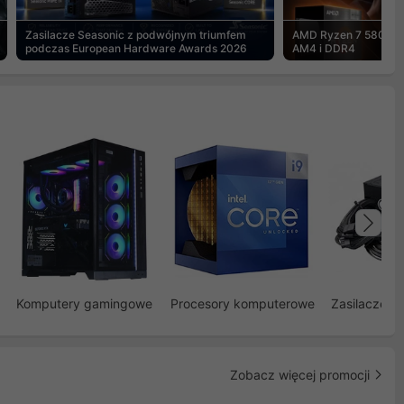
Zasilacze Seasonic z podwójnym triumfem
AMD Ryzen 7 5800X3
podczas European Hardware Awards 2026
AM4 i DDR4
Na
Komputery gamingowe
Procesory komputerowe
Zasilacze d
Zobacz więcej promocji