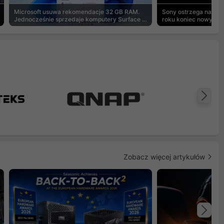
Microsoft usuwa rekomendacje 32 GB RAM.
Sony ostrzega na pu
Jednocześnie sprzedaje komputery Surface z
roku koniec nowych g
8 GB
Na
Zobacz więcej artykułów
Na