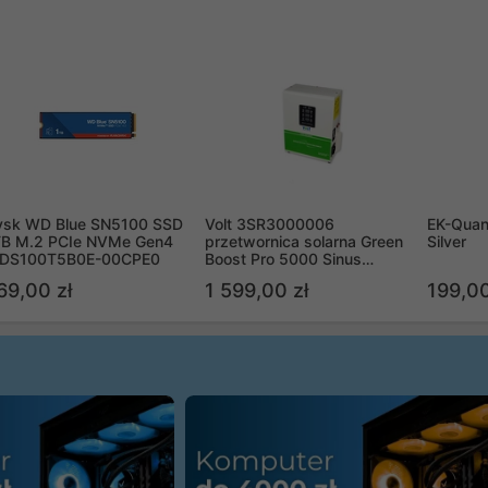
ysk WD Blue SN5100 SSD
Volt 3SR3000006
EK-Quan
TB M.2 PCIe NVMe Gen4
przetwornica solarna Green
Silver
DS100T5B0E-00CPE0
Boost Pro 5000 Sinus
Bypass
69,00 zł
1 599,00 zł
199,00