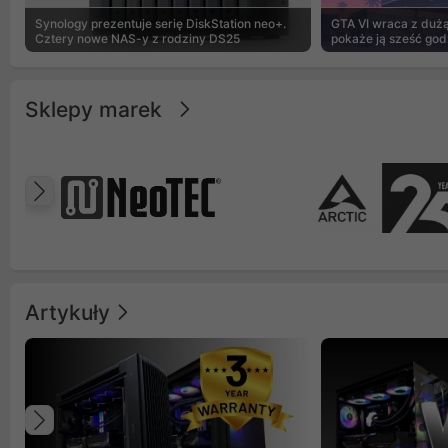
Synology prezentuje serię DiskStation neo+.
GTA VI wraca z dużą 
Cztery nowe NAS-y z rodziny DS25
pokaże ją sześć god
Sklepy marek
Poprzedni
Artykuły
Poprzedni