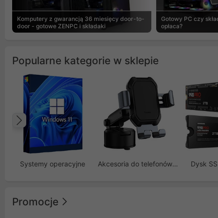
Komputery z gwarancją 36 miesięcy door-to-
Gotowy PC czy skład
door - gotowe ZENPC i składaki
opłaca?
Popularne kategorie w sklepie
Poprzedni
Systemy operacyjne
Akcesoria do telefonów GSM
Dysk S
Promocje