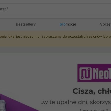
Bestsellery
pro
mocje
Sprzę
pnia lokal jest nieczynny. Zapraszamy do pozostałych salonów lub