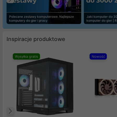
Poprzedni
Polecane zestawy komputerowe. Najlepsze
Jaki komputer do 30
komputery do gier i pracy
komputer do gier | 
Inspiracje produktowe
Wysyłka gratis
Nowość
Poprzedni