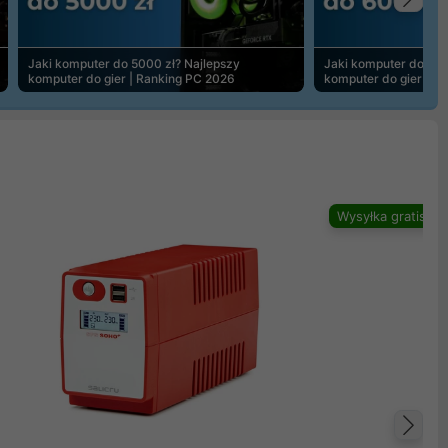
Na
Jaki komputer do 5000 zł? Najlepszy
Jaki komputer do 600
komputer do gier | Ranking PC 2026
komputer do gier | R
Wysyłka gratis
Na