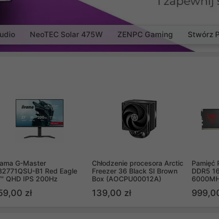
udio
NeoTEC Solar 475W
ZENPC Gaming
Stwórz 
yama G-Master
Chłodzenie procesora Arctic
Pamięć 
B2771QSU-B1 Red Eagle
Freezer 36 Black SI Brown
DDR5 16
7" QHD IPS 200Hz
Box (AOCPU00012A)
6000MH
PVV516
59,00 zł
139,00 zł
999,00