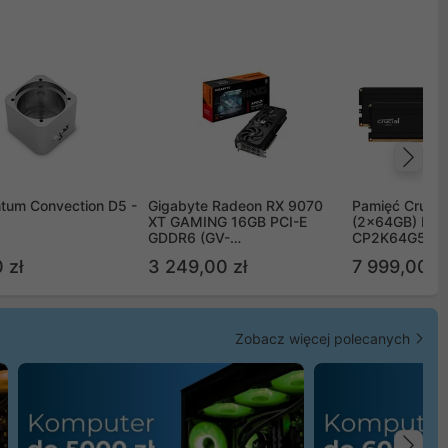
Na
tum Convection D5 -
Gigabyte Radeon RX 9070
Pamięć Crucia
XT GAMING 16GB PCI-E
(2x64GB) DD
GDDR6 (GV-
CP2K64G56C
R9070XTGAMING-16GD)
 zł
3 249,00 zł
7 999,00 zł
Zobacz więcej polecanych