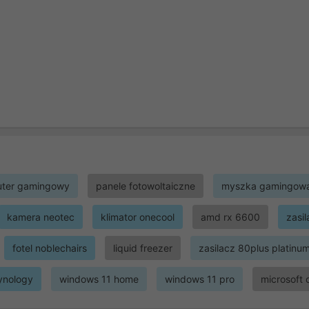
ter gamingowy
panele fotowoltaiczne
myszka gamingow
kamera neotec
klimator onecool
amd rx 6600
zasi
fotel noblechairs
liquid freezer
zasilacz 80plus platinu
ynology
windows 11 home
windows 11 pro
microsoft 