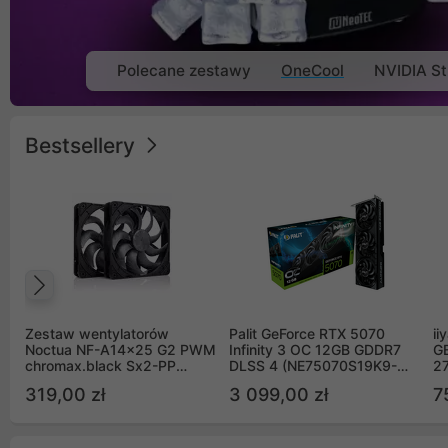
Polecane zestawy
OneCool
NVIDIA St
Bestsellery
Poprzedni
Zestaw wentylatorów
Palit GeForce RTX 5070
ii
Noctua NF-A14x25 G2 PWM
Infinity 3 OC 12GB GDDR7
G
chromax.black Sx2-PP
DLSS 4 (NE75070S19K9-
2
Sterrox 140mm Push Pull
GB2050S)
319,00 zł
3 099,00 zł
7
(2szt)