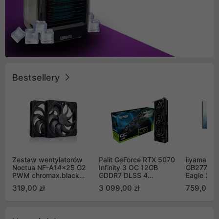
Bestsellery
Zestaw wentylatorów
Palit GeForce RTX 5070
iiyama G-
Noctua NF-A14x25 G2
Infinity 3 OC 12GB
GB2771QS
PWM chromax.black
GDDR7 DLSS 4
Eagle 27"
Sx2-PP Sterrox 140mm
(NE75070S19K9-
200Hz
319,00 zł
3 099,00 zł
759,00 zł
Push Pull (2szt)
GB2050S)