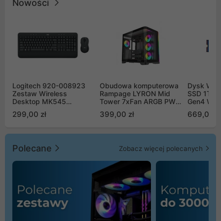
Nowości
Logitech 920-008923
Obudowa komputerowa
Dysk WD 
Zestaw Wireless
Rampage LYRON Mid
SSD 1TB 
Desktop MK545
Tower 7xFan ARGB PWM
Gen4 WD
Advanced
czarna
00CPE0
299,00 zł
399,00 zł
669,00 z
Polecane
Zobacz więcej polecanych