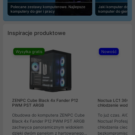
Polecane zestawy komputerowe. Najlepsze
Jaki komputer do 30
komputery do gier i pracy
komputer do gier | 
Inspiracje produktowe
Wysyłka gratis
Nowość
ZENPC Cube Black 4x Fander P12
Noctua LC1 360mm
PWM PST ARGB
chłodzenie wodne 
Obudowa do komputera ZENPC Cube
To już czas. AIO w
Black 4x Fander P12 PWM PST ARGB
Noctua! Profesjon
zachwyca panoramicznym widokiem
chłodzenia cieczą 
dzięki dwóm panelom z hartowanego
bezkompromisowe 