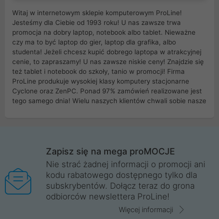
Witaj w internetowym sklepie komputerowym ProLine!
Jesteśmy dla Ciebie od 1993 roku! U nas zawsze trwa
promocja na dobry laptop, notebook albo tablet. Nieważne
czy ma to być laptop do gier, laptop dla grafika, albo
studenta! Jeżeli chcesz kupić dobrego laptopa w atrakcyjnej
cenie, to zapraszamy! U nas zawsze niskie ceny! Znajdzie się
też tablet i notebook do szkoły, tanio w promocji! Firma
ProLine produkuje wysokiej klasy komputery stacjonarne
Cyclone oraz ZenPC. Ponad 97% zamówień realizowane jest
tego samego dnia! Wielu naszych klientów chwali sobie nasze
myszki dla graczy i klawiatury mechaniczne. Posiadamy sieć
sklepów komputerowych na terenie kraju. W większości z
nich możesz odebrać zamówienie bez kosztów transportu.
Posiadamy sklep komputerowy w miastach takich jak
Wrocław, Poznań, Legnica, Katowice, Gliwice, Kalisz, Bytom,
Zapisz się na mega proMOCJE
Trzebnica, Opole. Szybka i profesjonalna obsługa!
Nie strać żadnej informacji o promocji ani
kodu rabatowego dostępnego tylko dla
ProLine to polska firma ze 100% polskim kapitałem. Działamy
subskrybentów. Dołącz teraz do grona
legalnie i płacimy podatki w naszym kraju! Posiadamy siedzibę
odbiorców newslettera ProLine!
główną w Mirkowie oraz salony na terenie kraju. Cała
komunikacja ze sklepem komputerowym ProLine jest
Więcej informacji
szyfrowana za pomocą technologii SSL. Nie sprzedajemy