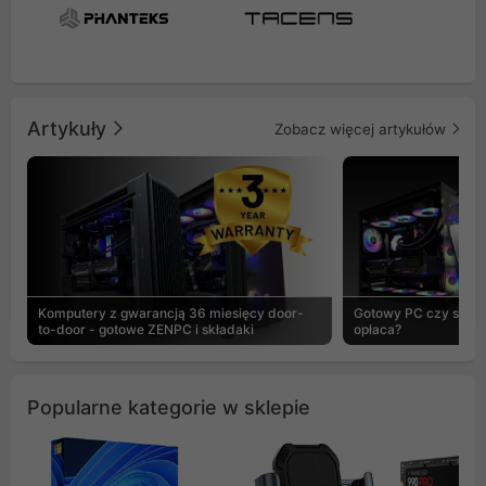
Artykuły
Zobacz więcej artykułów
Komputery z gwarancją 36 miesięcy door-
Gotowy PC czy skład
to-door - gotowe ZENPC i składaki
opłaca?
Popularne kategorie w sklepie