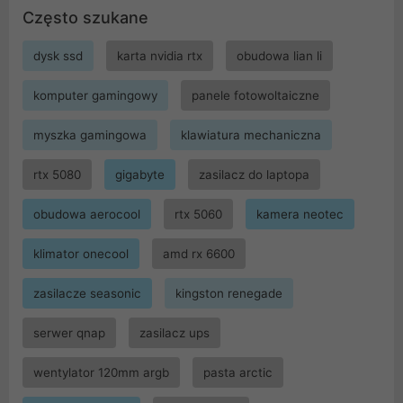
Często szukane
dysk ssd
karta nvidia rtx
obudowa lian li
komputer gamingowy
panele fotowoltaiczne
myszka gamingowa
klawiatura mechaniczna
rtx 5080
gigabyte
zasilacz do laptopa
obudowa aerocool
rtx 5060
kamera neotec
klimator onecool
amd rx 6600
zasilacze seasonic
kingston renegade
serwer qnap
zasilacz ups
wentylator 120mm argb
pasta arctic