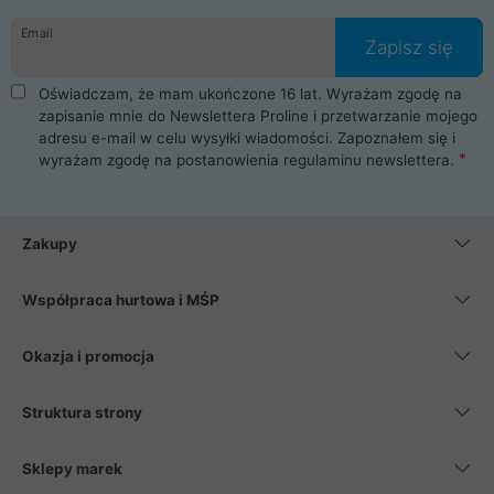
danych osobowych. Dlatego zakup notebooka albo laptopa w
Email
ProLine to czysta przyjemność i pełne bezpieczeństwo.
Zapisz się
Zaopatrzysz się u nas w akcesoria i części komputerowe
takie jak procesory, karty graficzne, płyty główne, pamięci,
Oświadczam, że mam ukończone 16 lat. Wyrażam zgodę na
dyski SSD, M.2 oraz HDD. Nasi pracownicy pomogą Ci wybrać
zapisanie mnie do Newslettera Proline i przetwarzanie mojego
najlepszy zasilacz komputerowy oraz obudowę do komputera.
adresu e-mail w celu wysyłki wiadomości. Zapoznałem się i
Poza komputerami mamy również najlepsze na rynku
wyrażam zgodę na postanowienia
regulaminu newslettera
.
Smartfony takich producentów jak Xiaomi, Apple, Samsung i
Huawei. Jeżeli chcesz, aby Twój komputer pracował cicho,
posiadamy szeroką gamę chłodzenia procesora, oraz ciche
wentylatory. Na koniec mając już to wszystko, możesz
Zakupy
wybrać idealny fotel gamingowy.
Współpraca hurtowa i MŚP
Okazja i promocja
Struktura strony
Sklepy marek