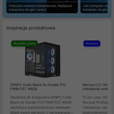
Polecane zestawy komputerowe. Najlepsze
Jaki komputer do 30
komputery do gier i pracy
komputer do gier | 
Inspiracje produktowe
Wysyłka gratis
Nowość
ZENPC Cube Black 4x Fander P12
Noctua LC1 360mm
PWM PST ARGB
chłodzenie wodne 
Obudowa do komputera ZENPC Cube
To już czas. AIO w
Black 4x Fander P12 PWM PST ARGB
Noctua! Profesjon
zachwyca panoramicznym widokiem
chłodzenia cieczą 
dzięki dwóm panelom z hartowanego
bezkompromisowe 