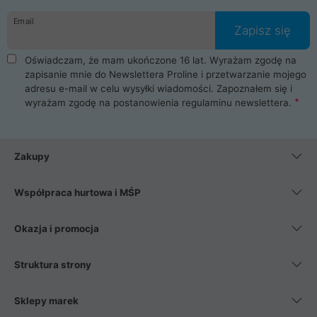
danych osobowych. Dlatego zakup notebooka albo laptopa w
Email
ProLine to czysta przyjemność i pełne bezpieczeństwo.
Zapisz się
Zaopatrzysz się u nas w akcesoria i części komputerowe
takie jak procesory, karty graficzne, płyty główne, pamięci,
Oświadczam, że mam ukończone 16 lat. Wyrażam zgodę na
dyski SSD, M.2 oraz HDD. Nasi pracownicy pomogą Ci wybrać
zapisanie mnie do Newslettera Proline i przetwarzanie mojego
najlepszy zasilacz komputerowy oraz obudowę do komputera.
adresu e-mail w celu wysyłki wiadomości. Zapoznałem się i
Poza komputerami mamy również najlepsze na rynku
wyrażam zgodę na postanowienia
regulaminu newslettera
.
Smartfony takich producentów jak Xiaomi, Apple, Samsung i
Huawei. Jeżeli chcesz, aby Twój komputer pracował cicho,
posiadamy szeroką gamę chłodzenia procesora, oraz ciche
wentylatory. Na koniec mając już to wszystko, możesz
Zakupy
wybrać idealny fotel gamingowy.
Współpraca hurtowa i MŚP
Okazja i promocja
Struktura strony
Sklepy marek