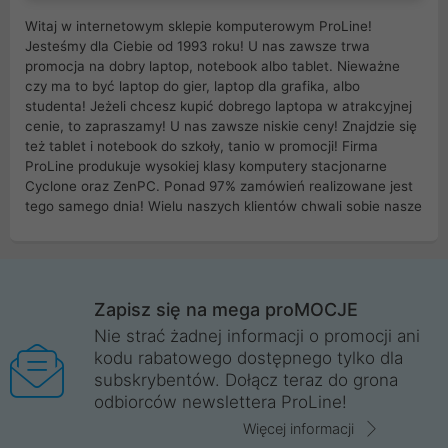
Witaj w internetowym sklepie komputerowym ProLine!
Jesteśmy dla Ciebie od 1993 roku! U nas zawsze trwa
promocja na dobry laptop, notebook albo tablet. Nieważne
czy ma to być laptop do gier, laptop dla grafika, albo
studenta! Jeżeli chcesz kupić dobrego laptopa w atrakcyjnej
cenie, to zapraszamy! U nas zawsze niskie ceny! Znajdzie się
też tablet i notebook do szkoły, tanio w promocji! Firma
ProLine produkuje wysokiej klasy komputery stacjonarne
Cyclone oraz ZenPC. Ponad 97% zamówień realizowane jest
tego samego dnia! Wielu naszych klientów chwali sobie nasze
myszki dla graczy i klawiatury mechaniczne. Posiadamy sieć
sklepów komputerowych na terenie kraju. W większości z
nich możesz odebrać zamówienie bez kosztów transportu.
Posiadamy sklep komputerowy w miastach takich jak
Wrocław, Poznań, Legnica, Katowice, Gliwice, Kalisz, Bytom,
Zapisz się na mega proMOCJE
Trzebnica, Opole. Szybka i profesjonalna obsługa!
Nie strać żadnej informacji o promocji ani
kodu rabatowego dostępnego tylko dla
ProLine to polska firma ze 100% polskim kapitałem. Działamy
subskrybentów. Dołącz teraz do grona
legalnie i płacimy podatki w naszym kraju! Posiadamy siedzibę
odbiorców newslettera ProLine!
główną w Mirkowie oraz salony na terenie kraju. Cała
komunikacja ze sklepem komputerowym ProLine jest
Więcej informacji
szyfrowana za pomocą technologii SSL. Nie sprzedajemy