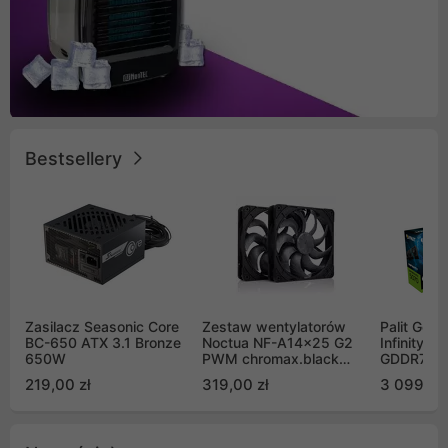
Bestsellery
Zasilacz Seasonic Core
Zestaw wentylatorów
Palit GeF
BC-650 ATX 3.1 Bronze
Noctua NF-A14x25 G2
Infinity 3
650W
PWM chromax.black
GDDR7 DL
Sx2-PP Sterrox 140mm
(NE75070
219,00 zł
319,00 zł
3 099,00
Push Pull (2szt)
GB2050S