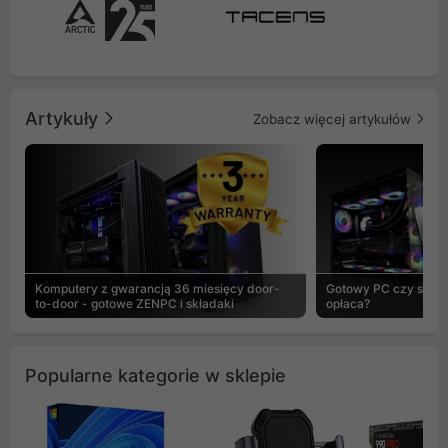
Artykuły
Zobacz więcej artykułów
Komputery z gwarancją 36 miesięcy door-
Gotowy PC czy skład
to-door - gotowe ZENPC i składaki
opłaca?
Popularne kategorie w sklepie