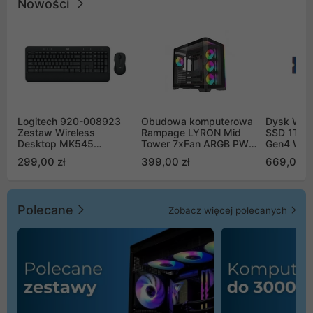
Nowości
Logitech 920-008923
Obudowa komputerowa
Dysk WD 
Zestaw Wireless
Rampage LYRON Mid
SSD 1TB 
Desktop MK545
Tower 7xFan ARGB PWM
Gen4 WD
Advanced
czarna
00CPE0
299,00 zł
399,00 zł
669,00 z
Polecane
Zobacz więcej polecanych