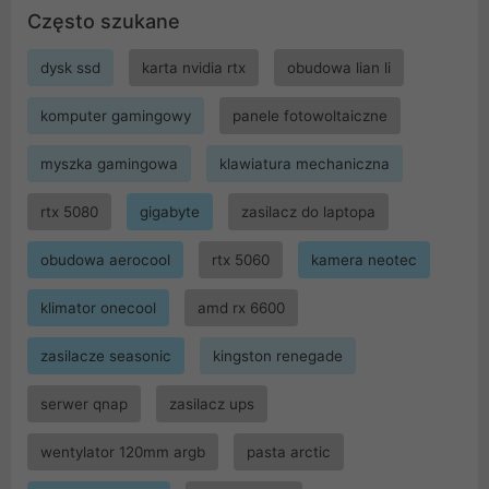
Często szukane
dysk ssd
karta nvidia rtx
obudowa lian li
komputer gamingowy
panele fotowoltaiczne
myszka gamingowa
klawiatura mechaniczna
rtx 5080
gigabyte
zasilacz do laptopa
obudowa aerocool
rtx 5060
kamera neotec
klimator onecool
amd rx 6600
zasilacze seasonic
kingston renegade
serwer qnap
zasilacz ups
wentylator 120mm argb
pasta arctic