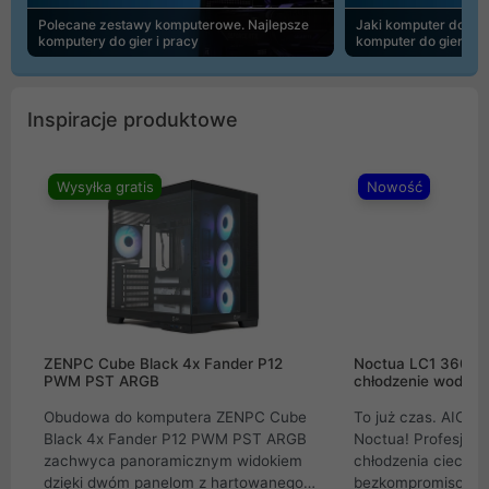
Polecane zestawy komputerowe. Najlepsze
Jaki komputer do 30
komputery do gier i pracy
komputer do gier | 
Inspiracje produktowe
Wysyłka gratis
Nowość
ZENPC Cube Black 4x Fander P12
Noctua LC1 360mm
PWM PST ARGB
chłodzenie wodne 
Obudowa do komputera ZENPC Cube
To już czas. AIO w
Black 4x Fander P12 PWM PST ARGB
Noctua! Profesjon
zachwyca panoramicznym widokiem
chłodzenia cieczą 
dzięki dwóm panelom z hartowanego
bezkompromisowe 