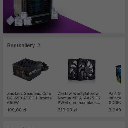
Bestsellery
Zasilacz Seasonic Core
Zestaw wentylatorów
Palit GeF
BC-650 ATX 3.1 Bronze
Noctua NF-A14x25 G2
Infinity 3
650W
PWM chromax.black
GDDR7 DL
Sx2-PP Sterrox 140mm
(NE75070
199,00 zł
319,00 zł
3 049,00
Push Pull (2szt)
GB2050S