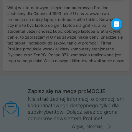
Witaj w internetowym sklepie komputerowym ProLine!
Jesteśmy dla Ciebie od 1993 roku! U nas zawsze trwa
promocja na dobry laptop, notebook albo tablet. Nieważne
czy ma to być laptop do gier, laptop dla grafika, albo
studenta! Jeżeli chcesz kupić dobrego laptopa w atrakcyjnej
cenie, to zapraszamy! U nas zawsze niskie ceny! Znajdzie się
też tablet i notebook do szkoły, tanio w promocji! Firma
ProLine produkuje wysokiej klasy komputery stacjonarne
Cyclone oraz ZenPC. Ponad 97% zamówień realizowane jest
tego samego dnia! Wielu naszych klientów chwali sobie nasze
myszki dla graczy i klawiatury mechaniczne. Posiadamy sieć
sklepów komputerowych na terenie kraju. W większości z
nich możesz odebrać zamówienie bez kosztów transportu.
Posiadamy sklep komputerowy w miastach takich jak
Wrocław, Poznań, Legnica, Katowice, Gliwice, Kalisz, Bytom,
Zapisz się na mega proMOCJE
Trzebnica, Opole. Szybka i profesjonalna obsługa!
Nie strać żadnej informacji o promocji ani
kodu rabatowego dostępnego tylko dla
ProLine to polska firma ze 100% polskim kapitałem. Działamy
subskrybentów. Dołącz teraz do grona
legalnie i płacimy podatki w naszym kraju! Posiadamy siedzibę
odbiorców newslettera ProLine!
główną w Mirkowie oraz salony na terenie kraju. Cała
komunikacja ze sklepem komputerowym ProLine jest
Więcej informacji
szyfrowana za pomocą technologii SSL. Nie sprzedajemy