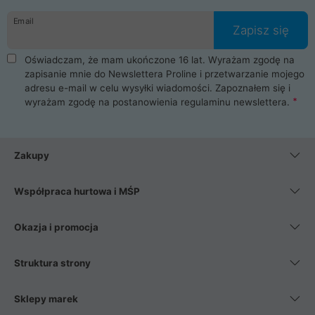
danych osobowych. Dlatego zakup notebooka albo laptopa w
Email
ProLine to czysta przyjemność i pełne bezpieczeństwo.
Zapisz się
Zaopatrzysz się u nas w akcesoria i części komputerowe
takie jak procesory, karty graficzne, płyty główne, pamięci,
Oświadczam, że mam ukończone 16 lat. Wyrażam zgodę na
dyski SSD, M.2 oraz HDD. Nasi pracownicy pomogą Ci wybrać
zapisanie mnie do Newslettera Proline i przetwarzanie mojego
najlepszy zasilacz komputerowy oraz obudowę do komputera.
adresu e-mail w celu wysyłki wiadomości. Zapoznałem się i
Poza komputerami mamy również najlepsze na rynku
wyrażam zgodę na postanowienia
regulaminu newslettera
.
Smartfony takich producentów jak Xiaomi, Apple, Samsung i
Huawei. Jeżeli chcesz, aby Twój komputer pracował cicho,
posiadamy szeroką gamę chłodzenia procesora, oraz ciche
wentylatory. Na koniec mając już to wszystko, możesz
Zakupy
wybrać idealny fotel gamingowy.
Współpraca hurtowa i MŚP
Okazja i promocja
Struktura strony
Sklepy marek