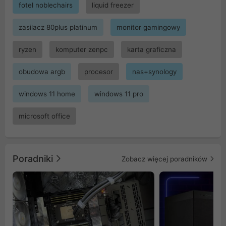
fotel noblechairs
liquid freezer
zasilacz 80plus platinum
monitor gamingowy
ryzen
komputer zenpc
karta graficzna
obudowa argb
procesor
nas+synology
windows 11 home
windows 11 pro
microsoft office
Poradniki
Zobacz więcej poradników