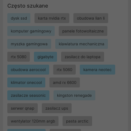
Często szukane
dysk ssd
karta nvidia rtx
obudowa lian li
komputer gamingowy
panele fotowoltaiczne
myszka gamingowa
klawiatura mechaniczna
rtx 5080
gigabyte
zasilacz do laptopa
obudowa aerocool
rtx 5060
kamera neotec
klimator onecool
amd rx 6600
zasilacze seasonic
kingston renegade
serwer qnap
zasilacz ups
wentylator 120mm argb
pasta arctic