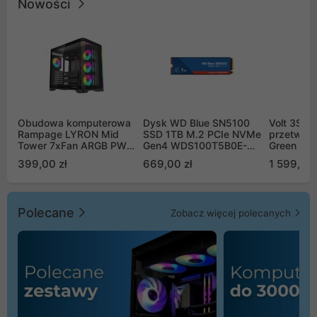
Nowości
Obudowa komputerowa
Dysk WD Blue SN5100
Volt 3SR
Rampage LYRON Mid
SSD 1TB M.2 PCIe NVMe
przetworn
Tower 7xFan ARGB PWM
Gen4 WDS100T5B0E-
Green Boo
czarna
00CPE0
Sinus Byp
399,00 zł
669,00 zł
1 599,00 
Polecane
Zobacz więcej polecanych