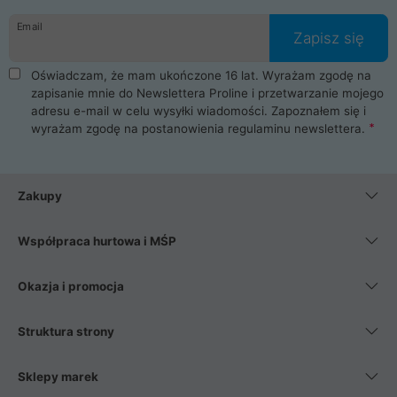
danych osobowych. Dlatego zakup notebooka albo laptopa w
Email
ProLine to czysta przyjemność i pełne bezpieczeństwo.
Zapisz się
Zaopatrzysz się u nas w akcesoria i części komputerowe
takie jak procesory, karty graficzne, płyty główne, pamięci,
Oświadczam, że mam ukończone 16 lat. Wyrażam zgodę na
dyski SSD, M.2 oraz HDD. Nasi pracownicy pomogą Ci wybrać
zapisanie mnie do Newslettera Proline i przetwarzanie mojego
najlepszy zasilacz komputerowy oraz obudowę do komputera.
adresu e-mail w celu wysyłki wiadomości. Zapoznałem się i
Poza komputerami mamy również najlepsze na rynku
wyrażam zgodę na postanowienia
regulaminu newslettera
.
Smartfony takich producentów jak Xiaomi, Apple, Samsung i
Huawei. Jeżeli chcesz, aby Twój komputer pracował cicho,
posiadamy szeroką gamę chłodzenia procesora, oraz ciche
wentylatory. Na koniec mając już to wszystko, możesz
Zakupy
wybrać idealny fotel gamingowy.
Współpraca hurtowa i MŚP
Okazja i promocja
Struktura strony
Sklepy marek