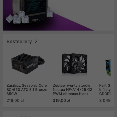
Bestsellery
Zasilacz Seasonic Core
Zestaw wentylatorów
Palit GeF
BC-650 ATX 3.1 Bronze
Noctua NF-A14x25 G2
Infinity 3
650W
PWM chromax.black
GDDR7 DL
Sx2-PP Sterrox 140mm
(NE75070
219,00 zł
319,00 zł
3 049,00
Push Pull (2szt)
GB2050S