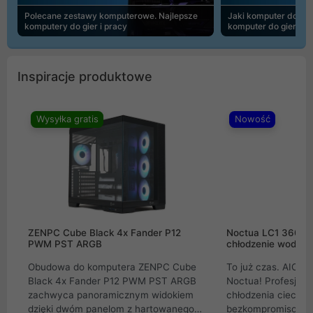
Polecane zestawy komputerowe. Najlepsze
Jaki komputer do 30
komputery do gier i pracy
komputer do gier | 
Inspiracje produktowe
Wysyłka gratis
Nowość
ZENPC Cube Black 4x Fander P12
Noctua LC1 360mm
PWM PST ARGB
chłodzenie wodne 
Obudowa do komputera ZENPC Cube
To już czas. AIO w
Black 4x Fander P12 PWM PST ARGB
Noctua! Profesjon
zachwyca panoramicznym widokiem
chłodzenia cieczą 
dzięki dwóm panelom z hartowanego
bezkompromisowe 