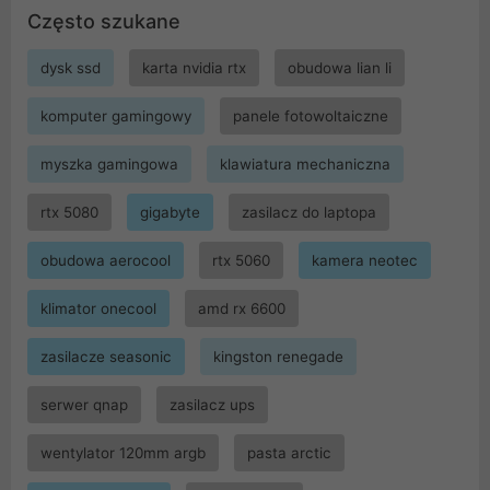
Często szukane
dysk ssd
karta nvidia rtx
obudowa lian li
komputer gamingowy
panele fotowoltaiczne
myszka gamingowa
klawiatura mechaniczna
rtx 5080
gigabyte
zasilacz do laptopa
obudowa aerocool
rtx 5060
kamera neotec
klimator onecool
amd rx 6600
zasilacze seasonic
kingston renegade
serwer qnap
zasilacz ups
wentylator 120mm argb
pasta arctic