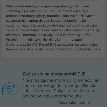
Witaj w internetowym sklepie komputerowym ProLine!
Jesteśmy dla Ciebie od 1993 roku! U nas zawsze trwa
promocja na dobry laptop, notebook albo tablet. Nieważne
czy ma to być laptop do gier, laptop dla grafika, albo
studenta! Jeżeli chcesz kupić dobrego laptopa w atrakcyjnej
cenie, to zapraszamy! U nas zawsze niskie ceny! Znajdzie się
też tablet i notebook do szkoły, tanio w promocji! Firma
ProLine produkuje wysokiej klasy komputery stacjonarne
Cyclone oraz ZenPC. Ponad 97% zamówień realizowane jest
tego samego dnia! Wielu naszych klientów chwali sobie nasze
myszki dla graczy i klawiatury mechaniczne. Posiadamy sieć
sklepów komputerowych na terenie kraju. W większości z
nich możesz odebrać zamówienie bez kosztów transportu.
Posiadamy sklep komputerowy w miastach takich jak
Wrocław, Poznań, Legnica, Katowice, Gliwice, Kalisz, Bytom,
Zapisz się na mega proMOCJE
Trzebnica, Opole. Szybka i profesjonalna obsługa!
Nie strać żadnej informacji o promocji ani
kodu rabatowego dostępnego tylko dla
ProLine to polska firma ze 100% polskim kapitałem. Działamy
subskrybentów. Dołącz teraz do grona
legalnie i płacimy podatki w naszym kraju! Posiadamy siedzibę
odbiorców newslettera ProLine!
główną w Mirkowie oraz salony na terenie kraju. Cała
komunikacja ze sklepem komputerowym ProLine jest
Więcej informacji
szyfrowana za pomocą technologii SSL. Nie sprzedajemy