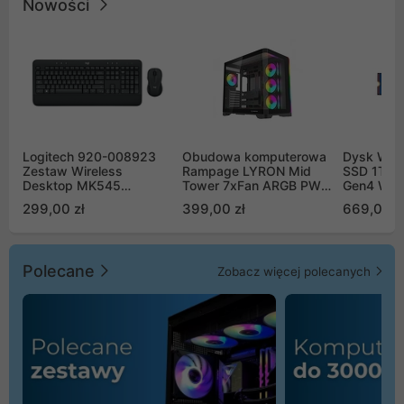
Nowości
Logitech 920-008923
Obudowa komputerowa
Dysk WD 
Zestaw Wireless
Rampage LYRON Mid
SSD 1TB 
Desktop MK545
Tower 7xFan ARGB PWM
Gen4 WD
Advanced
czarna
00CPE0
299,00 zł
399,00 zł
669,00 z
Polecane
Zobacz więcej polecanych