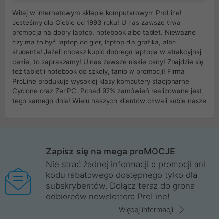
Witaj w internetowym sklepie komputerowym ProLine!
Jesteśmy dla Ciebie od 1993 roku! U nas zawsze trwa
promocja na dobry laptop, notebook albo tablet. Nieważne
czy ma to być laptop do gier, laptop dla grafika, albo
studenta! Jeżeli chcesz kupić dobrego laptopa w atrakcyjnej
cenie, to zapraszamy! U nas zawsze niskie ceny! Znajdzie się
też tablet i notebook do szkoły, tanio w promocji! Firma
ProLine produkuje wysokiej klasy komputery stacjonarne
Cyclone oraz ZenPC. Ponad 97% zamówień realizowane jest
tego samego dnia! Wielu naszych klientów chwali sobie nasze
myszki dla graczy i klawiatury mechaniczne. Posiadamy sieć
sklepów komputerowych na terenie kraju. W większości z
nich możesz odebrać zamówienie bez kosztów transportu.
Posiadamy sklep komputerowy w miastach takich jak
Wrocław, Poznań, Legnica, Katowice, Gliwice, Kalisz, Bytom,
Zapisz się na mega proMOCJE
Trzebnica, Opole. Szybka i profesjonalna obsługa!
Nie strać żadnej informacji o promocji ani
kodu rabatowego dostępnego tylko dla
ProLine to polska firma ze 100% polskim kapitałem. Działamy
subskrybentów. Dołącz teraz do grona
legalnie i płacimy podatki w naszym kraju! Posiadamy siedzibę
odbiorców newslettera ProLine!
główną w Mirkowie oraz salony na terenie kraju. Cała
komunikacja ze sklepem komputerowym ProLine jest
Więcej informacji
szyfrowana za pomocą technologii SSL. Nie sprzedajemy