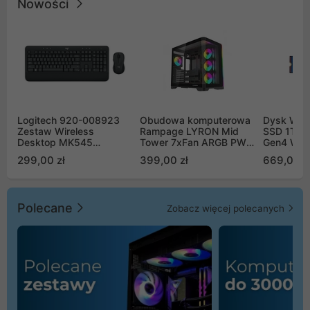
Nowości
Logitech 920-008923
Obudowa komputerowa
Dysk WD 
Zestaw Wireless
Rampage LYRON Mid
SSD 1TB 
Desktop MK545
Tower 7xFan ARGB PWM
Gen4 WD
Advanced
czarna
00CPE0
299,00 zł
399,00 zł
669,00 z
Polecane
Zobacz więcej polecanych