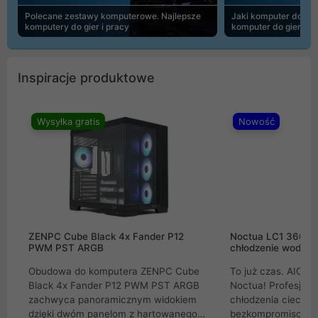
Polecane zestawy komputerowe. Najlepsze
Jaki komputer do 30
komputery do gier i pracy
komputer do gier | 
Inspiracje produktowe
Wysyłka gratis
Nowość
ZENPC Cube Black 4x Fander P12
Noctua LC1 360mm
PWM PST ARGB
chłodzenie wodne 
Obudowa do komputera ZENPC Cube
To już czas. AIO w
Black 4x Fander P12 PWM PST ARGB
Noctua! Profesjon
zachwyca panoramicznym widokiem
chłodzenia cieczą 
dzięki dwóm panelom z hartowanego
bezkompromisowe 