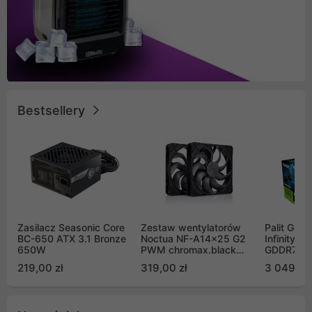
Bestsellery
Zasilacz Seasonic Core
Zestaw wentylatorów
Palit GeF
BC-650 ATX 3.1 Bronze
Noctua NF-A14x25 G2
Infinity 3
650W
PWM chromax.black
GDDR7 DL
Sx2-PP Sterrox 140mm
(NE75070
219,00 zł
319,00 zł
3 049,00
Push Pull (2szt)
GB2050S