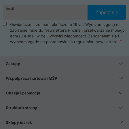
danych osobowych. Dlatego zakup notebooka albo laptopa w
Email
ProLine to czysta przyjemność i pełne bezpieczeństwo.
Zapisz się
Zaopatrzysz się u nas w akcesoria i części komputerowe
takie jak procesory, karty graficzne, płyty główne, pamięci,
Oświadczam, że mam ukończone 16 lat. Wyrażam zgodę na
dyski SSD, M.2 oraz HDD. Nasi pracownicy pomogą Ci wybrać
zapisanie mnie do Newslettera Proline i przetwarzanie mojego
najlepszy zasilacz komputerowy oraz obudowę do komputera.
adresu e-mail w celu wysyłki wiadomości. Zapoznałem się i
Poza komputerami mamy również najlepsze na rynku
wyrażam zgodę na postanowienia
regulaminu newslettera
.
Smartfony takich producentów jak Xiaomi, Apple, Samsung i
Huawei. Jeżeli chcesz, aby Twój komputer pracował cicho,
posiadamy szeroką gamę chłodzenia procesora, oraz ciche
wentylatory. Na koniec mając już to wszystko, możesz
Zakupy
wybrać idealny fotel gamingowy.
Współpraca hurtowa i MŚP
Okazja i promocja
Struktura strony
Sklepy marek