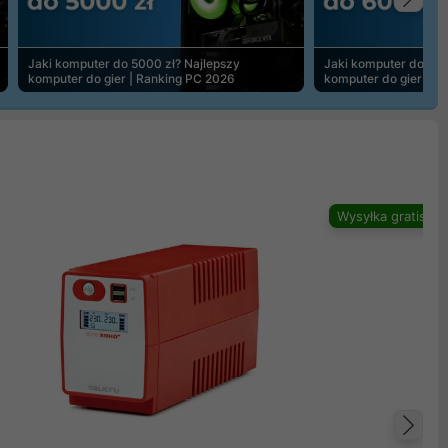
Na
Jaki komputer do 5000 zł? Najlepszy
Jaki komputer do 600
komputer do gier | Ranking PC 2026
komputer do gier | R
Wysyłka gratis
Na