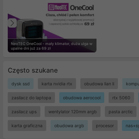
Poprzedni
NeoTEC OneCool - mały klimator, duża ulga w
upalne dni już za 69 zł
Często szukane
dysk ssd
karta nvidia rtx
obudowa lian li
kompu
zasilacz do laptopa
obudowa aerocool
rtx 5060
zasilacz ups
wentylator 120mm argb
pasta arctic
karta graficzna
obudowa argb
procesor
nas+s