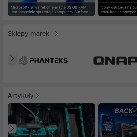
Microsoft usuwa rekomendacje 32 GB RAM.
Sony ostrzega na p
Jednocześnie sprzedaje komputery Surface z
roku koniec nowych 
8 GB
Sklepy marek
Poprzedni
Artykuły
Poprzedni