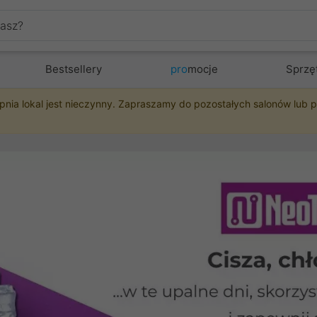
Bestsellery
pro
mocje
Sprzę
pnia lokal jest nieczynny. Zapraszamy do pozostałych salonów lub