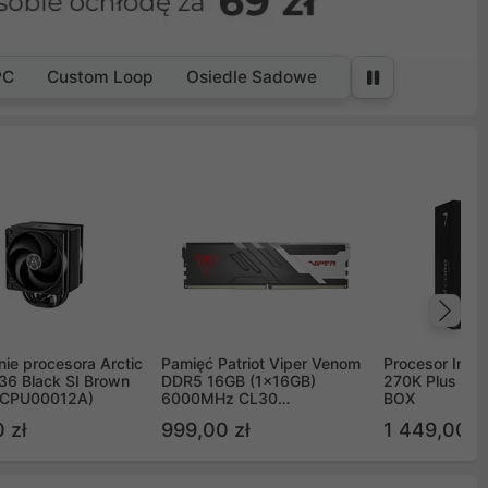
PC
Custom Loop
Osiedle Sadowe
Na
ie procesora Arctic
Pamięć Patriot Viper Venom
Procesor Intel 
36 Black SI Brown
DDR5 16GB (1x16GB)
270K Plus 5.
OCPU00012A)
6000MHz CL30
BOX
PVV516G60C30
 zł
999,00 zł
1 449,00 z