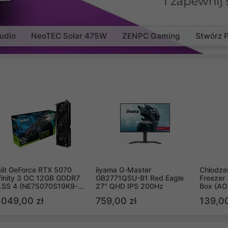
udio
NeoTEC Solar 475W
ZENPC Gaming
Stwórz 
lit GeForce RTX 5070
iiyama G-Master
Chłodzen
finity 3 OC 12GB GDDR7
GB2771QSU-B1 Red Eagle
Freezer 
LSS 4 (NE75070S19K9-
27" QHD IPS 200Hz
Box (A
B2050S)
 049,00 zł
759,00 zł
139,00