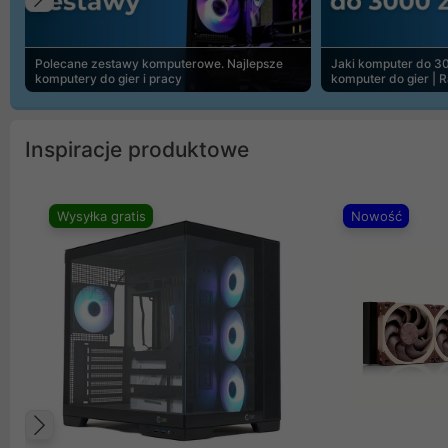
Poprzedni
Polecane zestawy komputerowe. Najlepsze
Jaki komputer do 30
komputery do gier i pracy
komputer do gier | 
Inspiracje produktowe
Wysyłka gratis
Nowość
Poprzedni