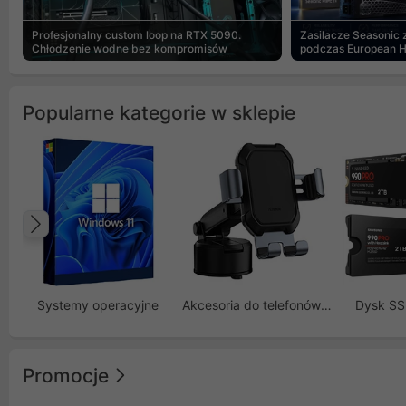
Profesjonalny custom loop na RTX 5090.
Zasilacze Seasonic
Chłodzenie wodne bez kompromisów
podczas European 
Popularne kategorie w sklepie
Poprzedni
Systemy operacyjne
Akcesoria do telefonów GSM
Dysk S
Promocje