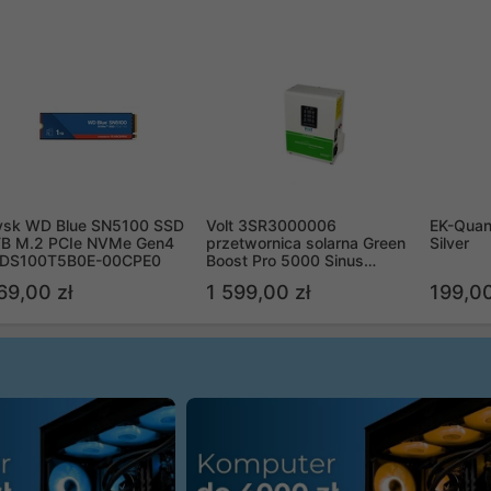
ysk WD Blue SN5100 SSD
Volt 3SR3000006
EK-Quan
TB M.2 PCIe NVMe Gen4
przetwornica solarna Green
Silver
DS100T5B0E-00CPE0
Boost Pro 5000 Sinus
Bypass
69,00 zł
1 599,00 zł
199,00