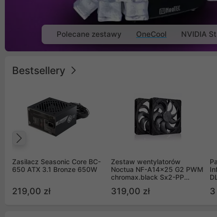
Polecane zestawy
OneCool
NVIDIA St
Bestsellery
Poprzedni
Zasilacz Seasonic Core BC-
Zestaw wentylatorów
Pa
650 ATX 3.1 Bronze 650W
Noctua NF-A14x25 G2 PWM
In
chromax.black Sx2-PP
D
Sterrox 140mm Push Pull
G
219,00 zł
319,00 zł
3
(2szt)