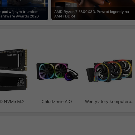
 z podwójnym triumfem
AMD Ryzen 7 5800X3D. Powrót legendy na
Hardware Awards 2026
AM4 i DDR4
SD NVMe M.2
Chłodzenie AIO
Wentylatory komputerowe