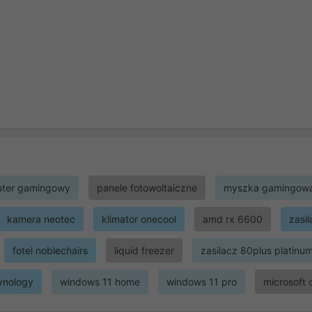
ter gamingowy
panele fotowoltaiczne
myszka gamingow
kamera neotec
klimator onecool
amd rx 6600
zasi
fotel noblechairs
liquid freezer
zasilacz 80plus platinu
ynology
windows 11 home
windows 11 pro
microsoft 