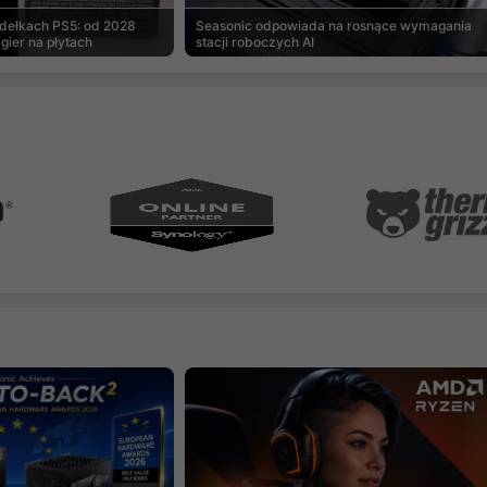
udełkach PS5: od 2028
Seasonic odpowiada na rosnące wymagania
gier na płytach
stacji roboczych AI