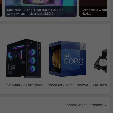
Kup teraz - Lian Li HydroShift II OLED z
Chłodzenia wodne Noc
zakrzywionym ekranem OLED 2K
NL-LC1
Na
Komputery gamingowe
Procesory komputerowe
Zasilacze d
Zobacz więcej promocji