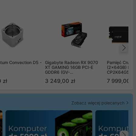
Na
tum Convection D5 -
Gigabyte Radeon RX 9070
Pamięć Crucia
XT GAMING 16GB PCI-E
(2x64GB) DD
GDDR6 (GV-
CP2K64G56C
R9070XTGAMING-16GD)
 zł
3 249,00 zł
7 999,00 zł
Zobacz więcej polecanych