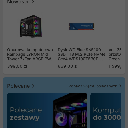
Nowości
Obudowa komputerowa
Dysk WD Blue SN5100
Volt 3SR
Rampage LYRON Mid
SSD 1TB M.2 PCIe NVMe
przetworn
Tower 7xFan ARGB PWM
Gen4 WDS100T5B0E-
Green Boo
czarna
00CPE0
Sinus Byp
399,00 zł
669,00 zł
1 599,00 
Polecane
Zobacz więcej polecanych