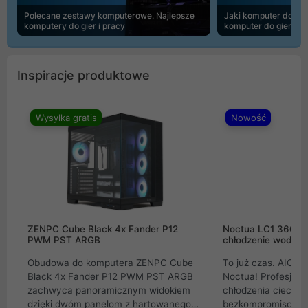
Polecane zestawy komputerowe. Najlepsze
Jaki komputer do 30
komputery do gier i pracy
komputer do gier | 
Inspiracje produktowe
Wysyłka gratis
Nowość
ZENPC Cube Black 4x Fander P12
Noctua LC1 360mm
PWM PST ARGB
chłodzenie wodne 
Obudowa do komputera ZENPC Cube
To już czas. AIO w
Black 4x Fander P12 PWM PST ARGB
Noctua! Profesjon
zachwyca panoramicznym widokiem
chłodzenia cieczą 
dzięki dwóm panelom z hartowanego
bezkompromisowe 