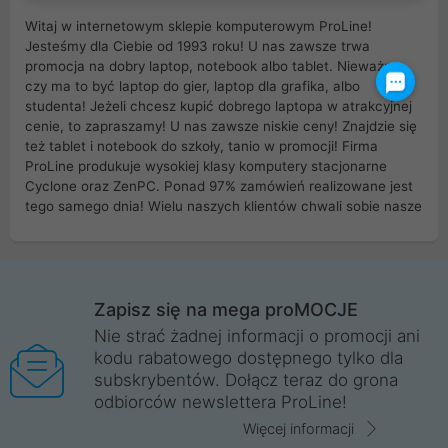
Witaj w internetowym sklepie komputerowym ProLine!
Jesteśmy dla Ciebie od 1993 roku! U nas zawsze trwa
promocja na dobry laptop, notebook albo tablet. Nieważne
czy ma to być laptop do gier, laptop dla grafika, albo
studenta! Jeżeli chcesz kupić dobrego laptopa w atrakcyjnej
cenie, to zapraszamy! U nas zawsze niskie ceny! Znajdzie się
też tablet i notebook do szkoły, tanio w promocji! Firma
ProLine produkuje wysokiej klasy komputery stacjonarne
Cyclone oraz ZenPC. Ponad 97% zamówień realizowane jest
tego samego dnia! Wielu naszych klientów chwali sobie nasze
myszki dla graczy i klawiatury mechaniczne. Posiadamy sieć
sklepów komputerowych na terenie kraju. W większości z
nich możesz odebrać zamówienie bez kosztów transportu.
Posiadamy sklep komputerowy w miastach takich jak
Wrocław, Poznań, Legnica, Katowice, Gliwice, Kalisz, Bytom,
Zapisz się na mega proMOCJE
Trzebnica, Opole. Szybka i profesjonalna obsługa!
Nie strać żadnej informacji o promocji ani
kodu rabatowego dostępnego tylko dla
ProLine to polska firma ze 100% polskim kapitałem. Działamy
subskrybentów. Dołącz teraz do grona
legalnie i płacimy podatki w naszym kraju! Posiadamy siedzibę
odbiorców newslettera ProLine!
główną w Mirkowie oraz salony na terenie kraju. Cała
komunikacja ze sklepem komputerowym ProLine jest
Więcej informacji
szyfrowana za pomocą technologii SSL. Nie sprzedajemy