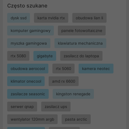
Często szukane
dysk ssd
karta nvidia rtx
obudowa lian li
komputer gamingowy
panele fotowoltaiczne
myszka gamingowa
klawiatura mechaniczna
rtx 5080
gigabyte
zasilacz do laptopa
obudowa aerocool
rtx 5060
kamera neotec
klimator onecool
amd rx 6600
zasilacze seasonic
kingston renegade
serwer qnap
zasilacz ups
wentylator 120mm argb
pasta arctic