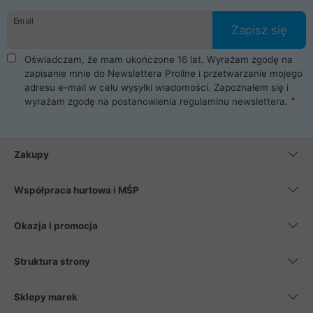
danych osobowych. Dlatego zakup notebooka albo laptopa w
Email
ProLine to czysta przyjemność i pełne bezpieczeństwo.
Zapisz się
Zaopatrzysz się u nas w akcesoria i części komputerowe
takie jak procesory, karty graficzne, płyty główne, pamięci,
Oświadczam, że mam ukończone 16 lat. Wyrażam zgodę na
dyski SSD, M.2 oraz HDD. Nasi pracownicy pomogą Ci wybrać
zapisanie mnie do Newslettera Proline i przetwarzanie mojego
najlepszy zasilacz komputerowy oraz obudowę do komputera.
adresu e-mail w celu wysyłki wiadomości. Zapoznałem się i
Poza komputerami mamy również najlepsze na rynku
wyrażam zgodę na postanowienia
regulaminu newslettera
.
Smartfony takich producentów jak Xiaomi, Apple, Samsung i
Huawei. Jeżeli chcesz, aby Twój komputer pracował cicho,
posiadamy szeroką gamę chłodzenia procesora, oraz ciche
wentylatory. Na koniec mając już to wszystko, możesz
Zakupy
wybrać idealny fotel gamingowy.
Współpraca hurtowa i MŚP
Okazja i promocja
Struktura strony
Sklepy marek