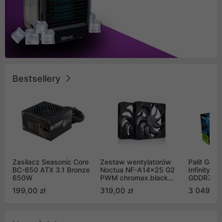
Bestsellery
Zasilacz Seasonic Core
Zestaw wentylatorów
Palit GeF
BC-650 ATX 3.1 Bronze
Noctua NF-A14x25 G2
Infinity 3
650W
PWM chromax.black
GDDR7 DL
Sx2-PP Sterrox 140mm
(NE75070
199,00 zł
319,00 zł
3 049,00
Push Pull (2szt)
GB2050S