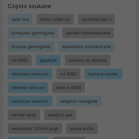
Często szukane
dysk ssd
karta nvidia rtx
obudowa lian li
komputer gamingowy
panele fotowoltaiczne
myszka gamingowa
klawiatura mechaniczna
rtx 5080
gigabyte
zasilacz do laptopa
obudowa aerocool
rtx 5060
kamera neotec
klimator onecool
amd rx 6600
zasilacze seasonic
kingston renegade
serwer qnap
zasilacz ups
wentylator 120mm argb
pasta arctic