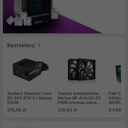
Bestsellery
Zasilacz Seasonic Core
Zestaw wentylatorów
Palit GeF
BC-650 ATX 3.1 Bronze
Noctua NF-A14x25 G2
Infinity 3
650W
PWM chromax.black
GDDR7 DL
Sx2-PP Sterrox 140mm
(NE75070
219,00 zł
319,00 zł
3 049,00
Push Pull (2szt)
GB2050S