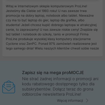
Witaj w internetowym sklepie komputerowym ProLine!
Jesteśmy dla Ciebie od 1993 roku! U nas zawsze trwa
promocja na dobry laptop, notebook albo tablet. Nieważne
czy ma to być laptop do gier, laptop dla grafika, albo
studenta! Jeżeli chcesz kupić dobrego laptopa w atrakcyjnej
cenie, to zapraszamy! U nas zawsze niskie ceny! Znajdzie się
też tablet i notebook do szkoły, tanio w promocji! Firma
ProLine produkuje wysokiej klasy komputery stacjonarne
Cyclone oraz ZenPC. Ponad 97% zamówień realizowane jest
tego samego dnia! Wielu naszych klientów chwali sobie nasze
myszki dla graczy i klawiatury mechaniczne. Posiadamy sieć
sklepów komputerowych na terenie kraju. W większości z
nich możesz odebrać zamówienie bez kosztów transportu.
Posiadamy sklep komputerowy w miastach takich jak
Wrocław, Poznań, Legnica, Katowice, Gliwice, Kalisz, Bytom,
Zapisz się na mega proMOCJE
Trzebnica, Opole. Szybka i profesjonalna obsługa!
Nie strać żadnej informacji o promocji ani
kodu rabatowego dostępnego tylko dla
ProLine to polska firma ze 100% polskim kapitałem. Działamy
subskrybentów. Dołącz teraz do grona
legalnie i płacimy podatki w naszym kraju! Posiadamy siedzibę
odbiorców newslettera ProLine!
główną w Mirkowie oraz salony na terenie kraju. Cała
komunikacja ze sklepem komputerowym ProLine jest
Więcej informacji
szyfrowana za pomocą technologii SSL. Nie sprzedajemy