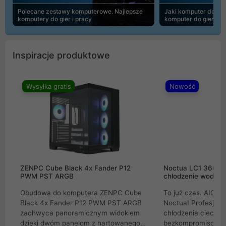
Polecane zestawy komputerowe. Najlepsze
Jaki komputer do 30
komputery do gier i pracy
komputer do gier | 
Inspiracje produktowe
Wysyłka gratis
Nowość
ZENPC Cube Black 4x Fander P12
Noctua LC1 360mm
PWM PST ARGB
chłodzenie wodne 
Obudowa do komputera ZENPC Cube
To już czas. AIO w
Black 4x Fander P12 PWM PST ARGB
Noctua! Profesjon
zachwyca panoramicznym widokiem
chłodzenia cieczą 
dzięki dwóm panelom z hartowanego
bezkompromisowe 