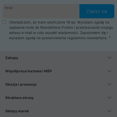
danych osobowych. Dlatego zakup notebooka albo laptopa w
Email
ProLine to czysta przyjemność i pełne bezpieczeństwo.
Zapisz się
Zaopatrzysz się u nas w akcesoria i części komputerowe
takie jak procesory, karty graficzne, płyty główne, pamięci,
Oświadczam, że mam ukończone 16 lat. Wyrażam zgodę na
dyski SSD, M.2 oraz HDD. Nasi pracownicy pomogą Ci wybrać
zapisanie mnie do Newslettera Proline i przetwarzanie mojego
najlepszy zasilacz komputerowy oraz obudowę do komputera.
adresu e-mail w celu wysyłki wiadomości. Zapoznałem się i
Poza komputerami mamy również najlepsze na rynku
wyrażam zgodę na postanowienia
regulaminu newslettera
.
Smartfony takich producentów jak Xiaomi, Apple, Samsung i
Huawei. Jeżeli chcesz, aby Twój komputer pracował cicho,
posiadamy szeroką gamę chłodzenia procesora, oraz ciche
wentylatory. Na koniec mając już to wszystko, możesz
Zakupy
wybrać idealny fotel gamingowy.
Współpraca hurtowa i MŚP
Okazja i promocja
Struktura strony
Sklepy marek