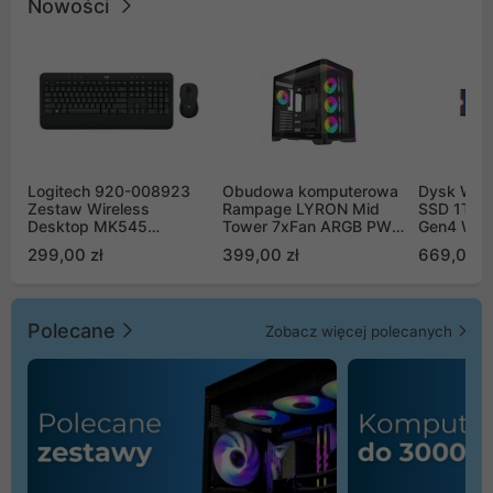
Nowości
Logitech 920-008923
Obudowa komputerowa
Dysk WD 
Zestaw Wireless
Rampage LYRON Mid
SSD 1TB 
Desktop MK545
Tower 7xFan ARGB PWM
Gen4 WD
Advanced
czarna
00CPE0
299,00 zł
399,00 zł
669,00 z
Polecane
Zobacz więcej polecanych