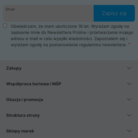
danych osobowych. Dlatego zakup notebooka albo laptopa w
Email
ProLine to czysta przyjemność i pełne bezpieczeństwo.
Zapisz się
Zaopatrzysz się u nas w akcesoria i części komputerowe
takie jak procesory, karty graficzne, płyty główne, pamięci,
Oświadczam, że mam ukończone 16 lat. Wyrażam zgodę na
dyski SSD, M.2 oraz HDD. Nasi pracownicy pomogą Ci wybrać
zapisanie mnie do Newslettera Proline i przetwarzanie mojego
najlepszy zasilacz komputerowy oraz obudowę do komputera.
adresu e-mail w celu wysyłki wiadomości. Zapoznałem się i
Poza komputerami mamy również najlepsze na rynku
wyrażam zgodę na postanowienia
regulaminu newslettera
.
Smartfony takich producentów jak Xiaomi, Apple, Samsung i
Huawei. Jeżeli chcesz, aby Twój komputer pracował cicho,
posiadamy szeroką gamę chłodzenia procesora, oraz ciche
wentylatory. Na koniec mając już to wszystko, możesz
Zakupy
wybrać idealny fotel gamingowy.
Współpraca hurtowa i MŚP
Okazja i promocja
Struktura strony
Sklepy marek