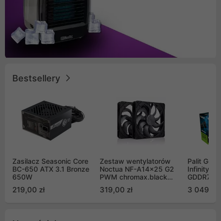
Bestsellery
Zasilacz Seasonic Core
Zestaw wentylatorów
Palit GeF
BC-650 ATX 3.1 Bronze
Noctua NF-A14x25 G2
Infinity 3
650W
PWM chromax.black
GDDR7 DL
Sx2-PP Sterrox 140mm
(NE75070
219,00 zł
319,00 zł
3 049,00
Push Pull (2szt)
GB2050S