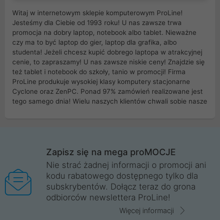
Witaj w internetowym sklepie komputerowym ProLine!
Jesteśmy dla Ciebie od 1993 roku! U nas zawsze trwa
promocja na dobry laptop, notebook albo tablet. Nieważne
czy ma to być laptop do gier, laptop dla grafika, albo
studenta! Jeżeli chcesz kupić dobrego laptopa w atrakcyjnej
cenie, to zapraszamy! U nas zawsze niskie ceny! Znajdzie się
też tablet i notebook do szkoły, tanio w promocji! Firma
ProLine produkuje wysokiej klasy komputery stacjonarne
Cyclone oraz ZenPC. Ponad 97% zamówień realizowane jest
tego samego dnia! Wielu naszych klientów chwali sobie nasze
myszki dla graczy i klawiatury mechaniczne. Posiadamy sieć
sklepów komputerowych na terenie kraju. W większości z
nich możesz odebrać zamówienie bez kosztów transportu.
Posiadamy sklep komputerowy w miastach takich jak
Wrocław, Poznań, Legnica, Katowice, Gliwice, Kalisz, Bytom,
Zapisz się na mega proMOCJE
Trzebnica, Opole. Szybka i profesjonalna obsługa!
Nie strać żadnej informacji o promocji ani
kodu rabatowego dostępnego tylko dla
ProLine to polska firma ze 100% polskim kapitałem. Działamy
subskrybentów. Dołącz teraz do grona
legalnie i płacimy podatki w naszym kraju! Posiadamy siedzibę
odbiorców newslettera ProLine!
główną w Mirkowie oraz salony na terenie kraju. Cała
komunikacja ze sklepem komputerowym ProLine jest
Więcej informacji
szyfrowana za pomocą technologii SSL. Nie sprzedajemy