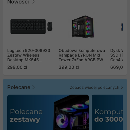
Nowości
Logitech 920-008923
Obudowa komputerowa
Dysk WD 
Zestaw Wireless
Rampage LYRON Mid
SSD 1TB 
Desktop MK545
Tower 7xFan ARGB PWM
Gen4 WD
Advanced
czarna
00CPE0
299,00 zł
399,00 zł
669,00 z
Polecane
Zobacz więcej polecanych