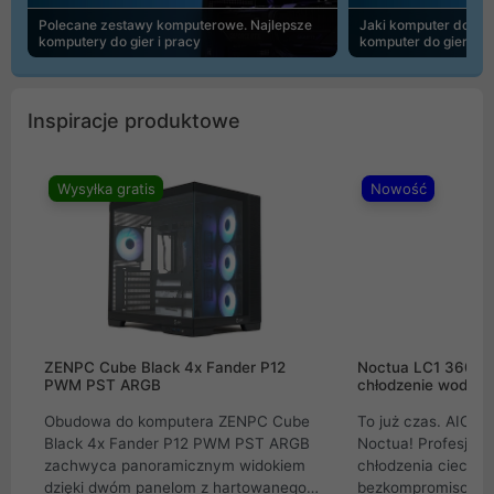
Polecane zestawy komputerowe. Najlepsze
Jaki komputer do 30
komputery do gier i pracy
komputer do gier | 
Inspiracje produktowe
Wysyłka gratis
Nowość
ZENPC Cube Black 4x Fander P12
Noctua LC1 360mm
PWM PST ARGB
chłodzenie wodne 
Obudowa do komputera ZENPC Cube
To już czas. AIO w
Black 4x Fander P12 PWM PST ARGB
Noctua! Profesjon
zachwyca panoramicznym widokiem
chłodzenia cieczą 
dzięki dwóm panelom z hartowanego
bezkompromisowe 