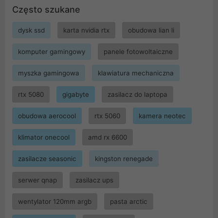
Często szukane
dysk ssd
karta nvidia rtx
obudowa lian li
komputer gamingowy
panele fotowoltaiczne
myszka gamingowa
klawiatura mechaniczna
rtx 5080
gigabyte
zasilacz do laptopa
obudowa aerocool
rtx 5060
kamera neotec
klimator onecool
amd rx 6600
zasilacze seasonic
kingston renegade
serwer qnap
zasilacz ups
wentylator 120mm argb
pasta arctic