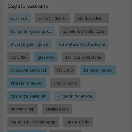
Często szukane
dysk ssd
karta nvidia rtx
obudowa lian li
komputer gamingowy
panele fotowoltaiczne
myszka gamingowa
klawiatura mechaniczna
rtx 5080
gigabyte
zasilacz do laptopa
obudowa aerocool
rtx 5060
kamera neotec
klimator onecool
amd rx 6600
zasilacze seasonic
kingston renegade
serwer qnap
zasilacz ups
wentylator 120mm argb
pasta arctic