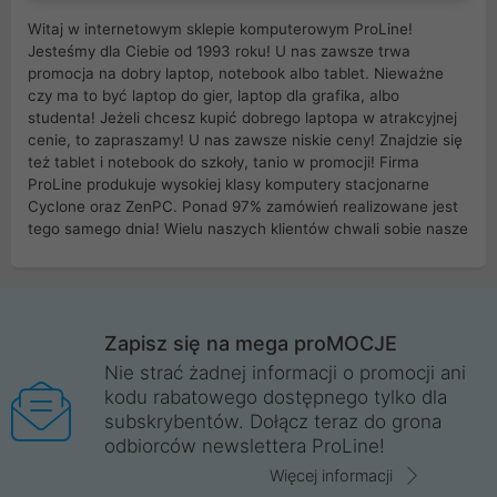
Witaj w internetowym sklepie komputerowym ProLine!
Jesteśmy dla Ciebie od 1993 roku! U nas zawsze trwa
promocja na dobry laptop, notebook albo tablet. Nieważne
czy ma to być laptop do gier, laptop dla grafika, albo
studenta! Jeżeli chcesz kupić dobrego laptopa w atrakcyjnej
cenie, to zapraszamy! U nas zawsze niskie ceny! Znajdzie się
też tablet i notebook do szkoły, tanio w promocji! Firma
ProLine produkuje wysokiej klasy komputery stacjonarne
Cyclone oraz ZenPC. Ponad 97% zamówień realizowane jest
tego samego dnia! Wielu naszych klientów chwali sobie nasze
myszki dla graczy i klawiatury mechaniczne. Posiadamy sieć
sklepów komputerowych na terenie kraju. W większości z
nich możesz odebrać zamówienie bez kosztów transportu.
Posiadamy sklep komputerowy w miastach takich jak
Wrocław, Poznań, Legnica, Katowice, Gliwice, Kalisz, Bytom,
Zapisz się na mega proMOCJE
Trzebnica, Opole. Szybka i profesjonalna obsługa!
Nie strać żadnej informacji o promocji ani
kodu rabatowego dostępnego tylko dla
ProLine to polska firma ze 100% polskim kapitałem. Działamy
subskrybentów. Dołącz teraz do grona
legalnie i płacimy podatki w naszym kraju! Posiadamy siedzibę
odbiorców newslettera ProLine!
główną w Mirkowie oraz salony na terenie kraju. Cała
komunikacja ze sklepem komputerowym ProLine jest
Więcej informacji
szyfrowana za pomocą technologii SSL. Nie sprzedajemy