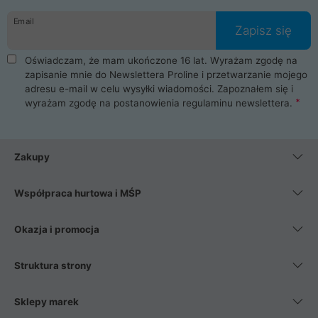
danych osobowych. Dlatego zakup notebooka albo laptopa w
Email
ProLine to czysta przyjemność i pełne bezpieczeństwo.
Zapisz się
Zaopatrzysz się u nas w akcesoria i części komputerowe
takie jak procesory, karty graficzne, płyty główne, pamięci,
Oświadczam, że mam ukończone 16 lat. Wyrażam zgodę na
dyski SSD, M.2 oraz HDD. Nasi pracownicy pomogą Ci wybrać
zapisanie mnie do Newslettera Proline i przetwarzanie mojego
najlepszy zasilacz komputerowy oraz obudowę do komputera.
adresu e-mail w celu wysyłki wiadomości. Zapoznałem się i
Poza komputerami mamy również najlepsze na rynku
wyrażam zgodę na postanowienia
regulaminu newslettera
.
Smartfony takich producentów jak Xiaomi, Apple, Samsung i
Huawei. Jeżeli chcesz, aby Twój komputer pracował cicho,
posiadamy szeroką gamę chłodzenia procesora, oraz ciche
wentylatory. Na koniec mając już to wszystko, możesz
Zakupy
wybrać idealny fotel gamingowy.
Współpraca hurtowa i MŚP
Okazja i promocja
Struktura strony
Sklepy marek