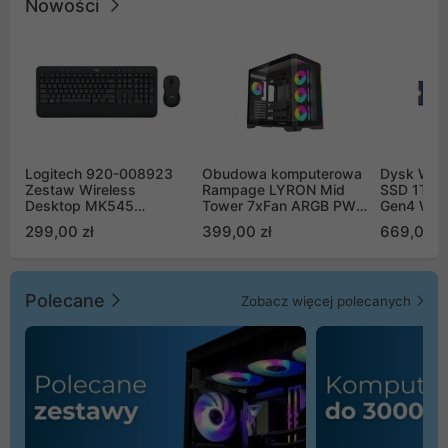
Nowości
Logitech 920-008923
Obudowa komputerowa
Dysk WD 
Zestaw Wireless
Rampage LYRON Mid
SSD 1TB 
Desktop MK545
Tower 7xFan ARGB PWM
Gen4 WD
Advanced
czarna
00CPE0
299,00 zł
399,00 zł
669,00 z
Polecane
Zobacz więcej polecanych