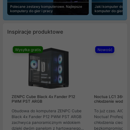
Polecane zestawy komputerowe. Najlepsze
Jaki komputer do 30
komputery do gier i pracy
komputer do gier | 
Inspiracje produktowe
Wysyłka gratis
Nowość
ZENPC Cube Black 4x Fander P12
Noctua LC1 360mm
PWM PST ARGB
chłodzenie wodne 
Obudowa do komputera ZENPC Cube
To już czas. AIO w
Black 4x Fander P12 PWM PST ARGB
Noctua! Profesjon
zachwyca panoramicznym widokiem
chłodzenia cieczą 
dzięki dwóm panelom z hartowanego
bezkompromisowe 