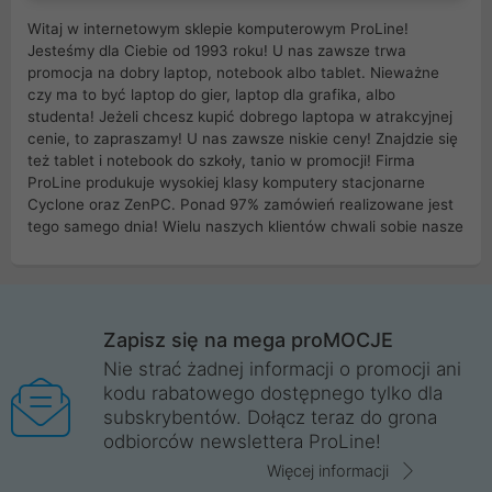
Witaj w internetowym sklepie komputerowym ProLine!
Jesteśmy dla Ciebie od 1993 roku! U nas zawsze trwa
promocja na dobry laptop, notebook albo tablet. Nieważne
czy ma to być laptop do gier, laptop dla grafika, albo
studenta! Jeżeli chcesz kupić dobrego laptopa w atrakcyjnej
cenie, to zapraszamy! U nas zawsze niskie ceny! Znajdzie się
też tablet i notebook do szkoły, tanio w promocji! Firma
ProLine produkuje wysokiej klasy komputery stacjonarne
Cyclone oraz ZenPC. Ponad 97% zamówień realizowane jest
tego samego dnia! Wielu naszych klientów chwali sobie nasze
myszki dla graczy i klawiatury mechaniczne. Posiadamy sieć
sklepów komputerowych na terenie kraju. W większości z
nich możesz odebrać zamówienie bez kosztów transportu.
Posiadamy sklep komputerowy w miastach takich jak
Wrocław, Poznań, Legnica, Katowice, Gliwice, Kalisz, Bytom,
Zapisz się na mega proMOCJE
Trzebnica, Opole. Szybka i profesjonalna obsługa!
Nie strać żadnej informacji o promocji ani
kodu rabatowego dostępnego tylko dla
ProLine to polska firma ze 100% polskim kapitałem. Działamy
subskrybentów. Dołącz teraz do grona
legalnie i płacimy podatki w naszym kraju! Posiadamy siedzibę
odbiorców newslettera ProLine!
główną w Mirkowie oraz salony na terenie kraju. Cała
komunikacja ze sklepem komputerowym ProLine jest
Więcej informacji
szyfrowana za pomocą technologii SSL. Nie sprzedajemy