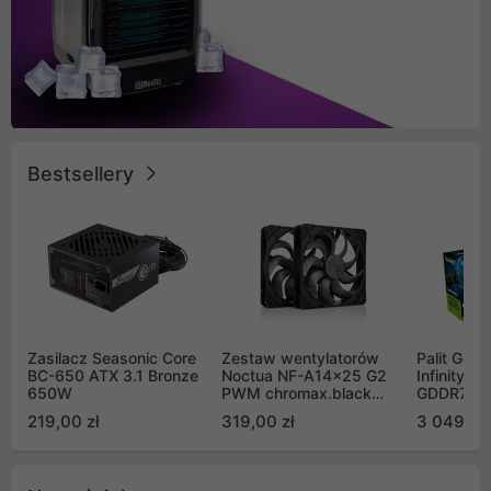
Bestsellery
Zasilacz Seasonic Core
Zestaw wentylatorów
Palit GeF
BC-650 ATX 3.1 Bronze
Noctua NF-A14x25 G2
Infinity 3
650W
PWM chromax.black
GDDR7 DL
Sx2-PP Sterrox 140mm
(NE75070
219,00 zł
319,00 zł
3 049,00
Push Pull (2szt)
GB2050S