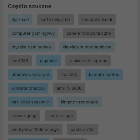
Często szukane
dysk ssd
karta nvidia rtx
obudowa lian li
komputer gamingowy
panele fotowoltaiczne
myszka gamingowa
klawiatura mechaniczna
rtx 5080
gigabyte
zasilacz do laptopa
obudowa aerocool
rtx 5060
kamera neotec
klimator onecool
amd rx 6600
zasilacze seasonic
kingston renegade
serwer qnap
zasilacz ups
wentylator 120mm argb
pasta arctic