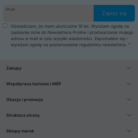
danych osobowych. Dlatego zakup notebooka albo laptopa w
Email
ProLine to czysta przyjemność i pełne bezpieczeństwo.
Zapisz się
Zaopatrzysz się u nas w akcesoria i części komputerowe
takie jak procesory, karty graficzne, płyty główne, pamięci,
Oświadczam, że mam ukończone 16 lat. Wyrażam zgodę na
dyski SSD, M.2 oraz HDD. Nasi pracownicy pomogą Ci wybrać
zapisanie mnie do Newslettera Proline i przetwarzanie mojego
najlepszy zasilacz komputerowy oraz obudowę do komputera.
adresu e-mail w celu wysyłki wiadomości. Zapoznałem się i
Poza komputerami mamy również najlepsze na rynku
wyrażam zgodę na postanowienia
regulaminu newslettera
.
Smartfony takich producentów jak Xiaomi, Apple, Samsung i
Huawei. Jeżeli chcesz, aby Twój komputer pracował cicho,
posiadamy szeroką gamę chłodzenia procesora, oraz ciche
wentylatory. Na koniec mając już to wszystko, możesz
Zakupy
wybrać idealny fotel gamingowy.
Współpraca hurtowa i MŚP
Okazja i promocja
Struktura strony
Sklepy marek