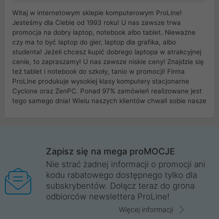
Witaj w internetowym sklepie komputerowym ProLine!
Jesteśmy dla Ciebie od 1993 roku! U nas zawsze trwa
promocja na dobry laptop, notebook albo tablet. Nieważne
czy ma to być laptop do gier, laptop dla grafika, albo
studenta! Jeżeli chcesz kupić dobrego laptopa w atrakcyjnej
cenie, to zapraszamy! U nas zawsze niskie ceny! Znajdzie się
też tablet i notebook do szkoły, tanio w promocji! Firma
ProLine produkuje wysokiej klasy komputery stacjonarne
Cyclone oraz ZenPC. Ponad 97% zamówień realizowane jest
tego samego dnia! Wielu naszych klientów chwali sobie nasze
myszki dla graczy i klawiatury mechaniczne. Posiadamy sieć
sklepów komputerowych na terenie kraju. W większości z
nich możesz odebrać zamówienie bez kosztów transportu.
Posiadamy sklep komputerowy w miastach takich jak
Wrocław, Poznań, Legnica, Katowice, Gliwice, Kalisz, Bytom,
Zapisz się na mega proMOCJE
Trzebnica, Opole. Szybka i profesjonalna obsługa!
Nie strać żadnej informacji o promocji ani
kodu rabatowego dostępnego tylko dla
ProLine to polska firma ze 100% polskim kapitałem. Działamy
subskrybentów. Dołącz teraz do grona
legalnie i płacimy podatki w naszym kraju! Posiadamy siedzibę
odbiorców newslettera ProLine!
główną w Mirkowie oraz salony na terenie kraju. Cała
komunikacja ze sklepem komputerowym ProLine jest
Więcej informacji
szyfrowana za pomocą technologii SSL. Nie sprzedajemy