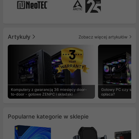
Artykuły
Zobacz więcej artykułów
Komputery z gwarancją 36 miesięcy door-
Gotowy PC czy skład
to-door - gotowe ZENPC i składaki
opłaca?
Popularne kategorie w sklepie