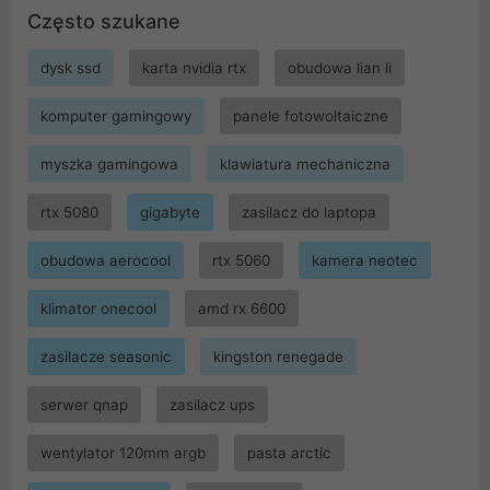
Często szukane
dysk ssd
karta nvidia rtx
obudowa lian li
komputer gamingowy
panele fotowoltaiczne
myszka gamingowa
klawiatura mechaniczna
rtx 5080
gigabyte
zasilacz do laptopa
obudowa aerocool
rtx 5060
kamera neotec
klimator onecool
amd rx 6600
zasilacze seasonic
kingston renegade
serwer qnap
zasilacz ups
wentylator 120mm argb
pasta arctic