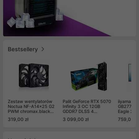
Bestsellery
Zestaw wentylatorów
Palit GeForce RTX 5070
iiyama G-
Noctua NF-A14x25 G2
Infinity 3 OC 12GB
GB2771QS
PWM chromax.black
GDDR7 DLSS 4
Eagle 27"
Sx2-PP Sterrox 140mm
(NE75070S19K9-
200Hz
319,00 zł
3 099,00 zł
759,00 zł
Push Pull (2szt)
GB2050S)