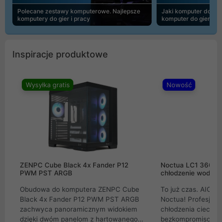
Polecane zestawy komputerowe. Najlepsze
Jaki komputer do 30
komputery do gier i pracy
komputer do gier | 
Inspiracje produktowe
Wysyłka gratis
Nowość
ZENPC Cube Black 4x Fander P12
Noctua LC1 360mm
PWM PST ARGB
chłodzenie wodne 
Obudowa do komputera ZENPC Cube
To już czas. AIO w
Black 4x Fander P12 PWM PST ARGB
Noctua! Profesjon
zachwyca panoramicznym widokiem
chłodzenia cieczą 
dzięki dwóm panelom z hartowanego
bezkompromisowe 