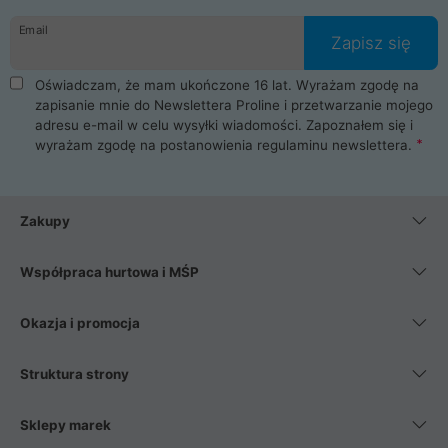
danych osobowych. Dlatego zakup notebooka albo laptopa w
Email
ProLine to czysta przyjemność i pełne bezpieczeństwo.
Zapisz się
Zaopatrzysz się u nas w akcesoria i części komputerowe
takie jak procesory, karty graficzne, płyty główne, pamięci,
Oświadczam, że mam ukończone 16 lat. Wyrażam zgodę na
dyski SSD, M.2 oraz HDD. Nasi pracownicy pomogą Ci wybrać
zapisanie mnie do Newslettera Proline i przetwarzanie mojego
najlepszy zasilacz komputerowy oraz obudowę do komputera.
adresu e-mail w celu wysyłki wiadomości. Zapoznałem się i
Poza komputerami mamy również najlepsze na rynku
wyrażam zgodę na postanowienia
regulaminu newslettera
.
Smartfony takich producentów jak Xiaomi, Apple, Samsung i
Huawei. Jeżeli chcesz, aby Twój komputer pracował cicho,
posiadamy szeroką gamę chłodzenia procesora, oraz ciche
wentylatory. Na koniec mając już to wszystko, możesz
Zakupy
wybrać idealny fotel gamingowy.
Współpraca hurtowa i MŚP
Okazja i promocja
Struktura strony
Sklepy marek