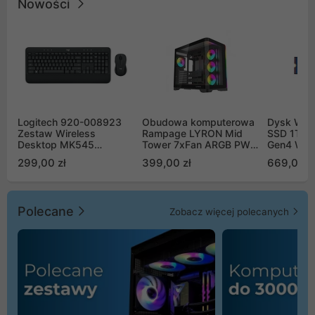
Nowości
Logitech 920-008923
Obudowa komputerowa
Dysk WD 
Zestaw Wireless
Rampage LYRON Mid
SSD 1TB 
Desktop MK545
Tower 7xFan ARGB PWM
Gen4 WD
Advanced
czarna
00CPE0
299,00 zł
399,00 zł
669,00 z
Polecane
Zobacz więcej polecanych