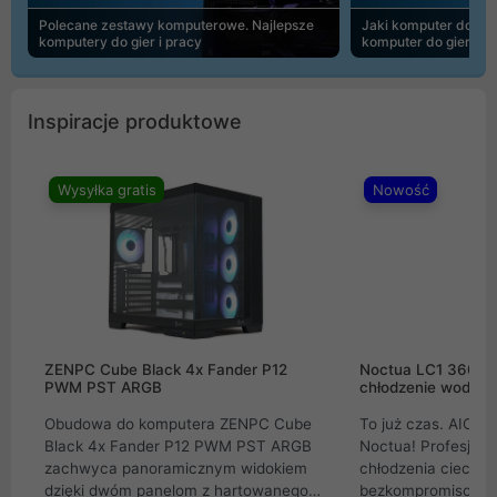
Polecane zestawy komputerowe. Najlepsze
Jaki komputer do 30
komputery do gier i pracy
komputer do gier | 
Inspiracje produktowe
Wysyłka gratis
Nowość
ZENPC Cube Black 4x Fander P12
Noctua LC1 360mm
PWM PST ARGB
chłodzenie wodne 
Obudowa do komputera ZENPC Cube
To już czas. AIO w
Black 4x Fander P12 PWM PST ARGB
Noctua! Profesjon
zachwyca panoramicznym widokiem
chłodzenia cieczą 
dzięki dwóm panelom z hartowanego
bezkompromisowe 