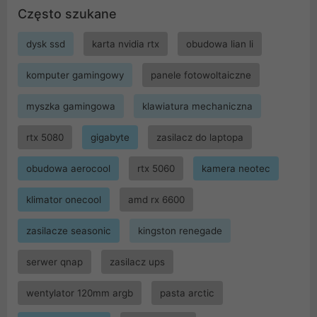
Często szukane
dysk ssd
karta nvidia rtx
obudowa lian li
komputer gamingowy
panele fotowoltaiczne
myszka gamingowa
klawiatura mechaniczna
rtx 5080
gigabyte
zasilacz do laptopa
obudowa aerocool
rtx 5060
kamera neotec
klimator onecool
amd rx 6600
zasilacze seasonic
kingston renegade
serwer qnap
zasilacz ups
wentylator 120mm argb
pasta arctic