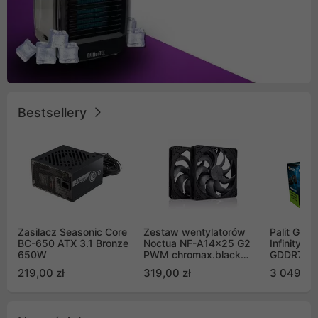
Bestsellery
Zasilacz Seasonic Core
Zestaw wentylatorów
Palit GeF
BC-650 ATX 3.1 Bronze
Noctua NF-A14x25 G2
Infinity 3
650W
PWM chromax.black
GDDR7 DL
Sx2-PP Sterrox 140mm
(NE75070
219,00 zł
319,00 zł
3 049,00
Push Pull (2szt)
GB2050S