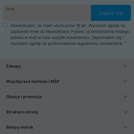
danych osobowych. Dlatego zakup notebooka albo laptopa w
Email
ProLine to czysta przyjemność i pełne bezpieczeństwo.
Zapisz się
Zaopatrzysz się u nas w akcesoria i części komputerowe
takie jak procesory, karty graficzne, płyty główne, pamięci,
Oświadczam, że mam ukończone 16 lat. Wyrażam zgodę na
dyski SSD, M.2 oraz HDD. Nasi pracownicy pomogą Ci wybrać
zapisanie mnie do Newslettera Proline i przetwarzanie mojego
najlepszy zasilacz komputerowy oraz obudowę do komputera.
adresu e-mail w celu wysyłki wiadomości. Zapoznałem się i
Poza komputerami mamy również najlepsze na rynku
wyrażam zgodę na postanowienia
regulaminu newslettera
.
Smartfony takich producentów jak Xiaomi, Apple, Samsung i
Huawei. Jeżeli chcesz, aby Twój komputer pracował cicho,
posiadamy szeroką gamę chłodzenia procesora, oraz ciche
wentylatory. Na koniec mając już to wszystko, możesz
Zakupy
wybrać idealny fotel gamingowy.
Współpraca hurtowa i MŚP
Okazja i promocja
Struktura strony
Sklepy marek