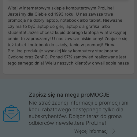
Witaj w internetowym sklepie komputerowym ProLine!
Jesteśmy dla Ciebie od 1993 roku! U nas zawsze trwa
promocja na dobry laptop, notebook albo tablet. Nieważne
czy ma to być laptop do gier, laptop dla grafika, albo
studenta! Jeżeli chcesz kupić dobrego laptopa w atrakcyjnej
cenie, to zapraszamy! U nas zawsze niskie ceny! Znajdzie się
też tablet i notebook do szkoły, tanio w promocji! Firma
ProLine produkuje wysokiej klasy komputery stacjonarne
Cyclone oraz ZenPC. Ponad 97% zamówień realizowane jest
tego samego dnia! Wielu naszych klientów chwali sobie nasze
myszki dla graczy i klawiatury mechaniczne. Posiadamy sieć
sklepów komputerowych na terenie kraju. W większości z
nich możesz odebrać zamówienie bez kosztów transportu.
Posiadamy sklep komputerowy w miastach takich jak
Wrocław, Poznań, Legnica, Katowice, Gliwice, Kalisz, Bytom,
Zapisz się na mega proMOCJE
Trzebnica, Opole. Szybka i profesjonalna obsługa!
Nie strać żadnej informacji o promocji ani
kodu rabatowego dostępnego tylko dla
ProLine to polska firma ze 100% polskim kapitałem. Działamy
subskrybentów. Dołącz teraz do grona
legalnie i płacimy podatki w naszym kraju! Posiadamy siedzibę
odbiorców newslettera ProLine!
główną w Mirkowie oraz salony na terenie kraju. Cała
komunikacja ze sklepem komputerowym ProLine jest
Więcej informacji
szyfrowana za pomocą technologii SSL. Nie sprzedajemy