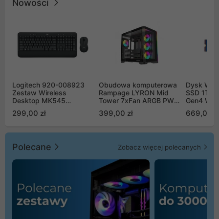
Nowości
Logitech 920-008923
Obudowa komputerowa
Dysk WD 
Zestaw Wireless
Rampage LYRON Mid
SSD 1TB 
Desktop MK545
Tower 7xFan ARGB PWM
Gen4 WD
Advanced
czarna
00CPE0
299,00 zł
399,00 zł
669,00 z
Polecane
Zobacz więcej polecanych