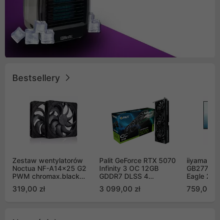
Bestsellery
Zestaw wentylatorów
Palit GeForce RTX 5070
iiyama G-
Noctua NF-A14x25 G2
Infinity 3 OC 12GB
GB2771QS
PWM chromax.black
GDDR7 DLSS 4
Eagle 27"
Sx2-PP Sterrox 140mm
(NE75070S19K9-
200Hz
319,00 zł
3 099,00 zł
759,00 zł
Push Pull (2szt)
GB2050S)