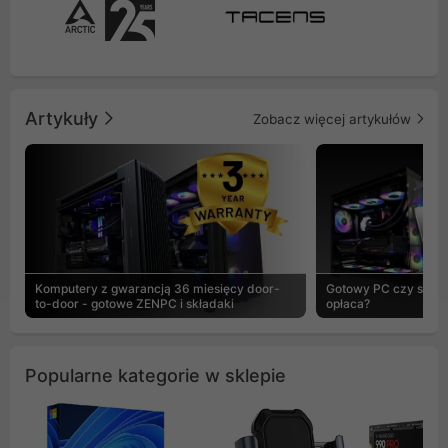
Artykuły
Zobacz więcej artykułów
Komputery z gwarancją 36 miesięcy door-
Gotowy PC czy skład
to-door - gotowe ZENPC i składaki
opłaca?
Popularne kategorie w sklepie