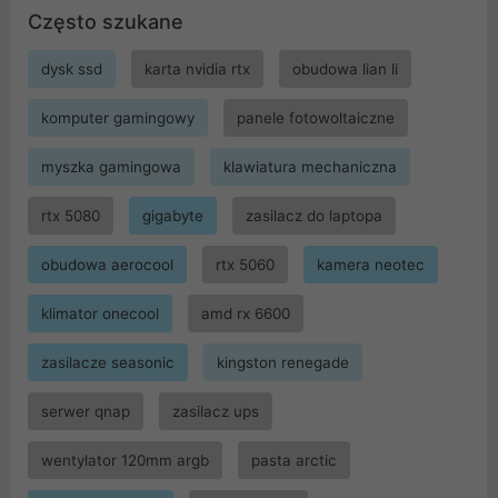
Często szukane
dysk ssd
karta nvidia rtx
obudowa lian li
komputer gamingowy
panele fotowoltaiczne
myszka gamingowa
klawiatura mechaniczna
rtx 5080
gigabyte
zasilacz do laptopa
obudowa aerocool
rtx 5060
kamera neotec
klimator onecool
amd rx 6600
zasilacze seasonic
kingston renegade
serwer qnap
zasilacz ups
wentylator 120mm argb
pasta arctic