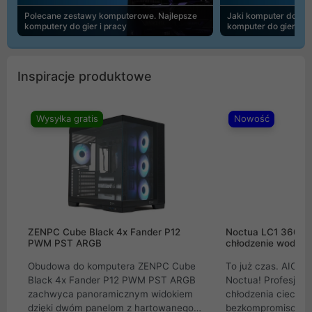
Polecane zestawy komputerowe. Najlepsze
Jaki komputer do 30
komputery do gier i pracy
komputer do gier | 
Inspiracje produktowe
Wysyłka gratis
Nowość
ZENPC Cube Black 4x Fander P12
Noctua LC1 360mm
PWM PST ARGB
chłodzenie wodne 
Obudowa do komputera ZENPC Cube
To już czas. AIO w
Black 4x Fander P12 PWM PST ARGB
Noctua! Profesjon
zachwyca panoramicznym widokiem
chłodzenia cieczą 
dzięki dwóm panelom z hartowanego
bezkompromisowe 