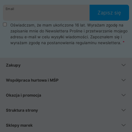
danych osobowych. Dlatego zakup notebooka albo laptopa w
Email
ProLine to czysta przyjemność i pełne bezpieczeństwo.
Zapisz się
Zaopatrzysz się u nas w akcesoria i części komputerowe
takie jak procesory, karty graficzne, płyty główne, pamięci,
Oświadczam, że mam ukończone 16 lat. Wyrażam zgodę na
dyski SSD, M.2 oraz HDD. Nasi pracownicy pomogą Ci wybrać
zapisanie mnie do Newslettera Proline i przetwarzanie mojego
najlepszy zasilacz komputerowy oraz obudowę do komputera.
adresu e-mail w celu wysyłki wiadomości. Zapoznałem się i
Poza komputerami mamy również najlepsze na rynku
wyrażam zgodę na postanowienia
regulaminu newslettera
.
Smartfony takich producentów jak Xiaomi, Apple, Samsung i
Huawei. Jeżeli chcesz, aby Twój komputer pracował cicho,
posiadamy szeroką gamę chłodzenia procesora, oraz ciche
wentylatory. Na koniec mając już to wszystko, możesz
Zakupy
wybrać idealny fotel gamingowy.
Współpraca hurtowa i MŚP
Okazja i promocja
Struktura strony
Sklepy marek