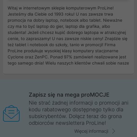
Witaj w internetowym sklepie komputerowym ProLine!
Jesteśmy dla Ciebie od 1993 roku! U nas zawsze trwa
promocja na dobry laptop, notebook albo tablet. Nieważne
czy ma to być laptop do gier, laptop dla grafika, albo
studenta! Jeżeli chcesz kupić dobrego laptopa w atrakcyjnej
cenie, to zapraszamy! U nas zawsze niskie ceny! Znajdzie się
też tablet i notebook do szkoły, tanio w promocji! Firma
ProLine produkuje wysokiej klasy komputery stacjonarne
Cyclone oraz ZenPC. Ponad 97% zamówień realizowane jest
tego samego dnia! Wielu naszych klientów chwali sobie nasze
myszki dla graczy i klawiatury mechaniczne. Posiadamy sieć
sklepów komputerowych na terenie kraju. W większości z
nich możesz odebrać zamówienie bez kosztów transportu.
Posiadamy sklep komputerowy w miastach takich jak
Wrocław, Poznań, Legnica, Katowice, Gliwice, Kalisz, Bytom,
Zapisz się na mega proMOCJE
Trzebnica, Opole. Szybka i profesjonalna obsługa!
Nie strać żadnej informacji o promocji ani
kodu rabatowego dostępnego tylko dla
ProLine to polska firma ze 100% polskim kapitałem. Działamy
subskrybentów. Dołącz teraz do grona
legalnie i płacimy podatki w naszym kraju! Posiadamy siedzibę
odbiorców newslettera ProLine!
główną w Mirkowie oraz salony na terenie kraju. Cała
komunikacja ze sklepem komputerowym ProLine jest
Więcej informacji
szyfrowana za pomocą technologii SSL. Nie sprzedajemy