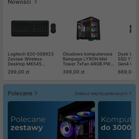
Nowości
Logitech 920-008923
Obudowa komputerowa
Dysk WD 
Zestaw Wireless
Rampage LYRON Mid
SSD 1TB 
Desktop MK545
Tower 7xFan ARGB PWM
Gen4 WD
Advanced
czarna
00CPE0
299,00 zł
399,00 zł
669,00 z
Polecane
Zobacz więcej polecanych