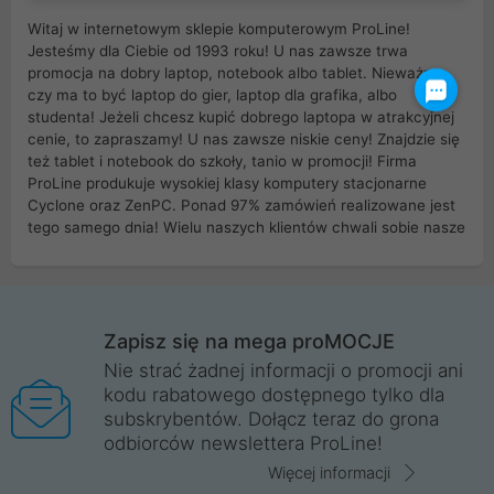
Witaj w internetowym sklepie komputerowym ProLine!
Jesteśmy dla Ciebie od 1993 roku! U nas zawsze trwa
promocja na dobry laptop, notebook albo tablet. Nieważne
czy ma to być laptop do gier, laptop dla grafika, albo
studenta! Jeżeli chcesz kupić dobrego laptopa w atrakcyjnej
cenie, to zapraszamy! U nas zawsze niskie ceny! Znajdzie się
też tablet i notebook do szkoły, tanio w promocji! Firma
ProLine produkuje wysokiej klasy komputery stacjonarne
Cyclone oraz ZenPC. Ponad 97% zamówień realizowane jest
tego samego dnia! Wielu naszych klientów chwali sobie nasze
myszki dla graczy i klawiatury mechaniczne. Posiadamy sieć
sklepów komputerowych na terenie kraju. W większości z
nich możesz odebrać zamówienie bez kosztów transportu.
Posiadamy sklep komputerowy w miastach takich jak
Wrocław, Poznań, Legnica, Katowice, Gliwice, Kalisz, Bytom,
Zapisz się na mega proMOCJE
Trzebnica, Opole. Szybka i profesjonalna obsługa!
Nie strać żadnej informacji o promocji ani
kodu rabatowego dostępnego tylko dla
ProLine to polska firma ze 100% polskim kapitałem. Działamy
subskrybentów. Dołącz teraz do grona
legalnie i płacimy podatki w naszym kraju! Posiadamy siedzibę
odbiorców newslettera ProLine!
główną w Mirkowie oraz salony na terenie kraju. Cała
komunikacja ze sklepem komputerowym ProLine jest
Więcej informacji
szyfrowana za pomocą technologii SSL. Nie sprzedajemy