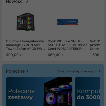
Nowości
Obudowa komputerowa
Dysk WD Blue SN5100
Volt 3SR
Rampage LYRON Mid
SSD 1TB M.2 PCIe NVMe
przetworn
Tower 7xFan ARGB PWM
Gen4 WDS100T5B0E-
Green Boo
czarna
00CPE0
Sinus Byp
399,00 zł
669,00 zł
1 599,00 
Polecane
Zobacz więcej polecanych