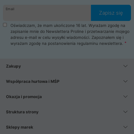
danych osobowych. Dlatego zakup notebooka albo laptopa w
Email
ProLine to czysta przyjemność i pełne bezpieczeństwo.
Zapisz się
Zaopatrzysz się u nas w akcesoria i części komputerowe
takie jak procesory, karty graficzne, płyty główne, pamięci,
Oświadczam, że mam ukończone 16 lat. Wyrażam zgodę na
dyski SSD, M.2 oraz HDD. Nasi pracownicy pomogą Ci wybrać
zapisanie mnie do Newslettera Proline i przetwarzanie mojego
najlepszy zasilacz komputerowy oraz obudowę do komputera.
adresu e-mail w celu wysyłki wiadomości. Zapoznałem się i
Poza komputerami mamy również najlepsze na rynku
wyrażam zgodę na postanowienia
regulaminu newslettera
.
Smartfony takich producentów jak Xiaomi, Apple, Samsung i
Huawei. Jeżeli chcesz, aby Twój komputer pracował cicho,
posiadamy szeroką gamę chłodzenia procesora, oraz ciche
wentylatory. Na koniec mając już to wszystko, możesz
Zakupy
wybrać idealny fotel gamingowy.
Współpraca hurtowa i MŚP
Okazja i promocja
Struktura strony
Sklepy marek