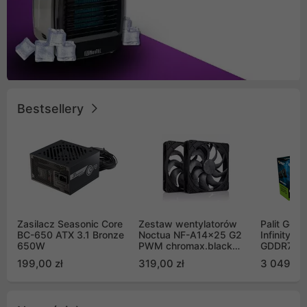
Bestsellery
Zasilacz Seasonic Core
Zestaw wentylatorów
Palit GeF
BC-650 ATX 3.1 Bronze
Noctua NF-A14x25 G2
Infinity 3
650W
PWM chromax.black
GDDR7 DL
Sx2-PP Sterrox 140mm
(NE75070
199,00 zł
319,00 zł
3 049,00
Push Pull (2szt)
GB2050S