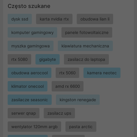
Często szukane
dysk ssd
karta nvidia rtx
obudowa lian li
komputer gamingowy
panele fotowoltaiczne
myszka gamingowa
klawiatura mechaniczna
rtx 5080
gigabyte
zasilacz do laptopa
obudowa aerocool
rtx 5060
kamera neotec
klimator onecool
amd rx 6600
zasilacze seasonic
kingston renegade
serwer qnap
zasilacz ups
wentylator 120mm argb
pasta arctic