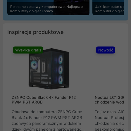
Polecane zestawy komputerowe. Najlepsze
Jaki komputer do 30
komputery do gier i pracy
komputer do gier | 
Inspiracje produktowe
Wysyłka gratis
Nowość
ZENPC Cube Black 4x Fander P12
Noctua LC1 360mm
PWM PST ARGB
chłodzenie wodne 
Obudowa do komputera ZENPC Cube
To już czas. AIO w
Black 4x Fander P12 PWM PST ARGB
Noctua! Profesjon
zachwyca panoramicznym widokiem
chłodzenia cieczą 
dzięki dwóm panelom z hartowanego
bezkompromisowe 