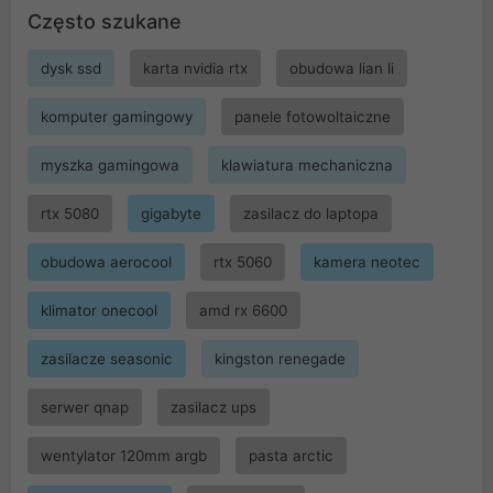
Często szukane
dysk ssd
karta nvidia rtx
obudowa lian li
komputer gamingowy
panele fotowoltaiczne
myszka gamingowa
klawiatura mechaniczna
rtx 5080
gigabyte
zasilacz do laptopa
obudowa aerocool
rtx 5060
kamera neotec
klimator onecool
amd rx 6600
zasilacze seasonic
kingston renegade
serwer qnap
zasilacz ups
wentylator 120mm argb
pasta arctic