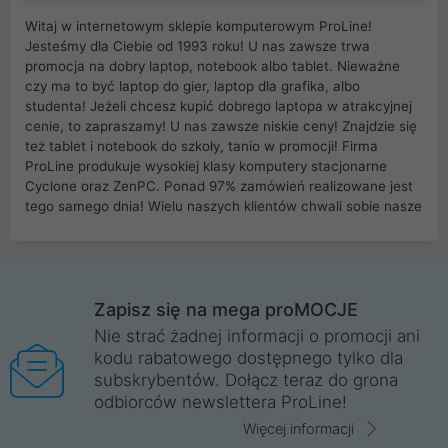
Witaj w internetowym sklepie komputerowym ProLine!
Jesteśmy dla Ciebie od 1993 roku! U nas zawsze trwa
promocja na dobry laptop, notebook albo tablet. Nieważne
czy ma to być laptop do gier, laptop dla grafika, albo
studenta! Jeżeli chcesz kupić dobrego laptopa w atrakcyjnej
cenie, to zapraszamy! U nas zawsze niskie ceny! Znajdzie się
też tablet i notebook do szkoły, tanio w promocji! Firma
ProLine produkuje wysokiej klasy komputery stacjonarne
Cyclone oraz ZenPC. Ponad 97% zamówień realizowane jest
tego samego dnia! Wielu naszych klientów chwali sobie nasze
myszki dla graczy i klawiatury mechaniczne. Posiadamy sieć
sklepów komputerowych na terenie kraju. W większości z
nich możesz odebrać zamówienie bez kosztów transportu.
Posiadamy sklep komputerowy w miastach takich jak
Wrocław, Poznań, Legnica, Katowice, Gliwice, Kalisz, Bytom,
Zapisz się na mega proMOCJE
Trzebnica, Opole. Szybka i profesjonalna obsługa!
Nie strać żadnej informacji o promocji ani
kodu rabatowego dostępnego tylko dla
ProLine to polska firma ze 100% polskim kapitałem. Działamy
subskrybentów. Dołącz teraz do grona
legalnie i płacimy podatki w naszym kraju! Posiadamy siedzibę
odbiorców newslettera ProLine!
główną w Mirkowie oraz salony na terenie kraju. Cała
komunikacja ze sklepem komputerowym ProLine jest
Więcej informacji
szyfrowana za pomocą technologii SSL. Nie sprzedajemy