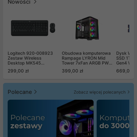
Nowości
Logitech 920-008923
Obudowa komputerowa
Dysk WD 
Zestaw Wireless
Rampage LYRON Mid
SSD 1TB 
Desktop MK545
Tower 7xFan ARGB PWM
Gen4 WD
Advanced
czarna
00CPE0
299,00 zł
399,00 zł
669,00 z
Polecane
Zobacz więcej polecanych