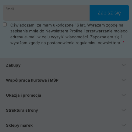
danych osobowych. Dlatego zakup notebooka albo laptopa w
Email
ProLine to czysta przyjemność i pełne bezpieczeństwo.
Zapisz się
Zaopatrzysz się u nas w akcesoria i części komputerowe
takie jak procesory, karty graficzne, płyty główne, pamięci,
Oświadczam, że mam ukończone 16 lat. Wyrażam zgodę na
dyski SSD, M.2 oraz HDD. Nasi pracownicy pomogą Ci wybrać
zapisanie mnie do Newslettera Proline i przetwarzanie mojego
najlepszy zasilacz komputerowy oraz obudowę do komputera.
adresu e-mail w celu wysyłki wiadomości. Zapoznałem się i
Poza komputerami mamy również najlepsze na rynku
wyrażam zgodę na postanowienia
regulaminu newslettera
.
Smartfony takich producentów jak Xiaomi, Apple, Samsung i
Huawei. Jeżeli chcesz, aby Twój komputer pracował cicho,
posiadamy szeroką gamę chłodzenia procesora, oraz ciche
wentylatory. Na koniec mając już to wszystko, możesz
Zakupy
wybrać idealny fotel gamingowy.
Współpraca hurtowa i MŚP
Okazja i promocja
Struktura strony
Sklepy marek