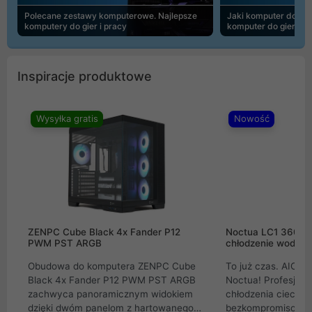
Polecane zestawy komputerowe. Najlepsze
Jaki komputer do 30
komputery do gier i pracy
komputer do gier | 
Inspiracje produktowe
Wysyłka gratis
Nowość
ZENPC Cube Black 4x Fander P12
Noctua LC1 360mm
PWM PST ARGB
chłodzenie wodne 
Obudowa do komputera ZENPC Cube
To już czas. AIO w
Black 4x Fander P12 PWM PST ARGB
Noctua! Profesjon
zachwyca panoramicznym widokiem
chłodzenia cieczą 
dzięki dwóm panelom z hartowanego
bezkompromisowe 