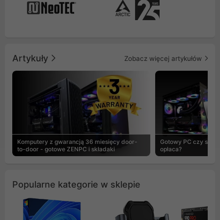
Artykuły
Zobacz więcej artykułów
Komputery z gwarancją 36 miesięcy door-
Gotowy PC czy skład
to-door - gotowe ZENPC i składaki
opłaca?
Popularne kategorie w sklepie