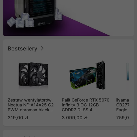
Bestsellery
Zestaw wentylatorów
Palit GeForce RTX 5070
iiyama G-
Noctua NF-A14x25 G2
Infinity 3 OC 12GB
GB2771QS
PWM chromax.black
GDDR7 DLSS 4
Eagle 27"
Sx2-PP Sterrox 140mm
(NE75070S19K9-
200Hz
319,00 zł
3 099,00 zł
759,00 zł
Push Pull (2szt)
GB2050S)