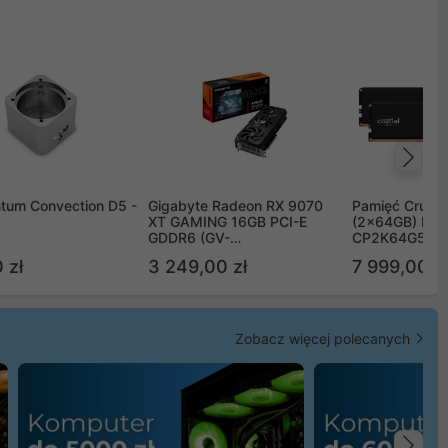
Na
tum Convection D5 -
Gigabyte Radeon RX 9070
Pamięć Crucia
XT GAMING 16GB PCI-E
(2x64GB) DD
GDDR6 (GV-
CP2K64G56C
R9070XTGAMING-16GD)
 zł
3 249,00 zł
7 999,00 zł
Zobacz więcej polecanych