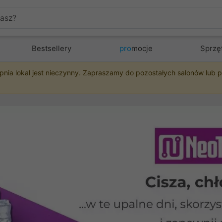
Bestsellery
pro
mocje
Sprzę
pnia lokal jest nieczynny. Zapraszamy do pozostałych salonów lub