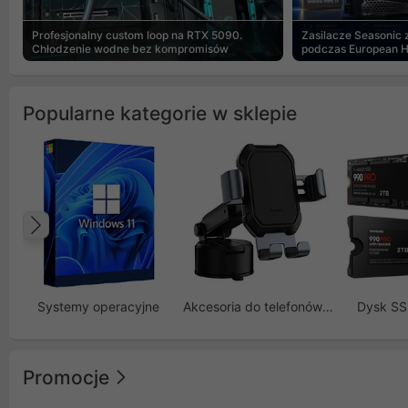
Profesjonalny custom loop na RTX 5090.
Zasilacze Seasonic
Chłodzenie wodne bez kompromisów
podczas European 
Popularne kategorie w sklepie
Poprzedni
Systemy operacyjne
Akcesoria do telefonów GSM
Dysk S
Promocje