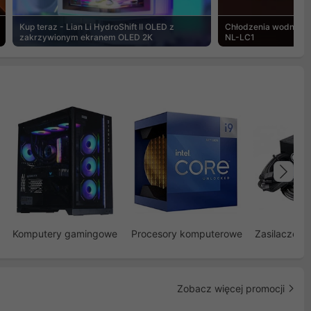
Kup teraz - Lian Li HydroShift II OLED z
Chłodzenia wodne Noc
zakrzywionym ekranem OLED 2K
NL-LC1
Na
Komputery gamingowe
Procesory komputerowe
Zasilacze d
Zobacz więcej promocji