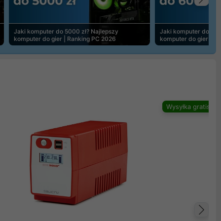
Na
Jaki komputer do 5000 zł? Najlepszy
Jaki komputer do 600
komputer do gier | Ranking PC 2026
komputer do gier | R
Wysyłka gratis
Na