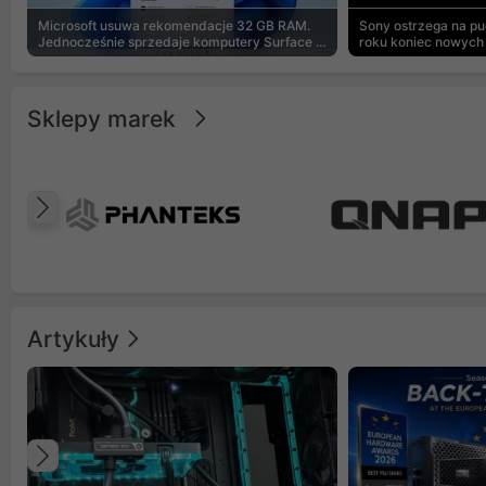
Microsoft usuwa rekomendacje 32 GB RAM.
Sony ostrzega na p
Jednocześnie sprzedaje komputery Surface z
roku koniec nowych 
8 GB
Sklepy marek
Poprzedni
Artykuły
Poprzedni