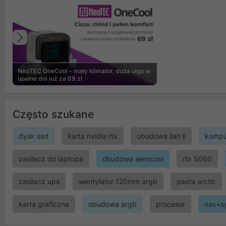
Poprzedni
NeoTEC OneCool - mały klimator, duża ulga w
upalne dni już za 69 zł
Często szukane
dysk ssd
karta nvidia rtx
obudowa lian li
kompu
zasilacz do laptopa
obudowa aerocool
rtx 5060
zasilacz ups
wentylator 120mm argb
pasta arctic
karta graficzna
obudowa argb
procesor
nas+s