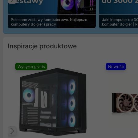
Poprzedni
Polecane zestawy komputerowe. Najlepsze
Jaki komputer do 30
komputery do gier i pracy
komputer do gier | 
Inspiracje produktowe
Wysyłka gratis
Nowość
Poprzedni