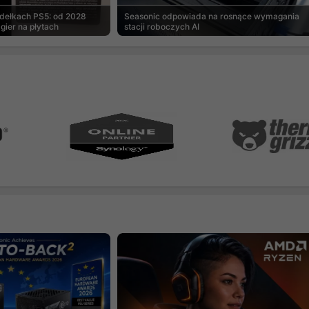
udełkach PS5: od 2028
Seasonic odpowiada na rosnące wymagania
gier na płytach
stacji roboczych AI