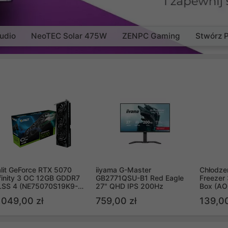
udio
NeoTEC Solar 475W
ZENPC Gaming
Stwórz 
lit GeForce RTX 5070
iiyama G-Master
Chłodzen
finity 3 OC 12GB GDDR7
GB2771QSU-B1 Red Eagle
Freezer 
LSS 4 (NE75070S19K9-
27" QHD IPS 200Hz
Box (A
B2050S)
 049,00 zł
759,00 zł
139,00