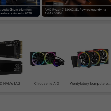
 z podwójnym triumfem
AMD Ryzen 7 5800X3D. Powrót legendy na
Hardware Awards 2026
AM4 i DDR4
SD NVMe M.2
Chłodzenie AIO
Wentylatory komputerowe