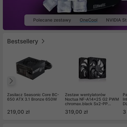
Polecane zestawy
OneCool
NVIDIA St
Bestsellery
Poprzedni
Zasilacz Seasonic Core BC-
Zestaw wentylatorów
Pa
650 ATX 3.1 Bronze 650W
Noctua NF-A14x25 G2 PWM
In
chromax.black Sx2-PP
D
Sterrox 140mm Push Pull
G
219,00 zł
319,00 zł
3
(2szt)