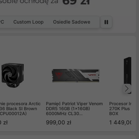
PC
Custom Loop
Osiedle Sadowe
Na
ie procesora Arctic
Pamięć Patriot Viper Venom
Procesor Intel 
36 Black SI Brown
DDR5 16GB (1x16GB)
270K Plus 5.
OCPU00012A)
6000MHz CL30
BOX
PVV516G60C30
 zł
999,00 zł
1 449,00 z