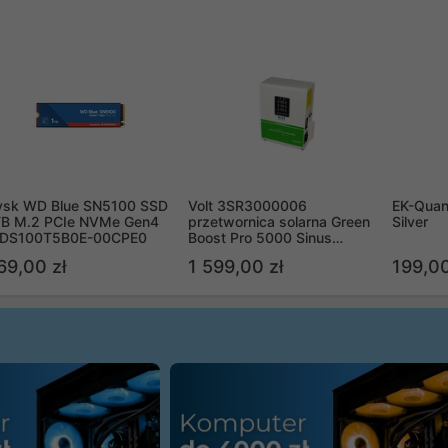
ysk WD Blue SN5100 SSD
Volt 3SR3000006
EK-Quan
TB M.2 PCIe NVMe Gen4
przetwornica solarna Green
Silver
DS100T5B0E-00CPE0
Boost Pro 5000 Sinus
Bypass
69,00 zł
1 599,00 zł
199,00