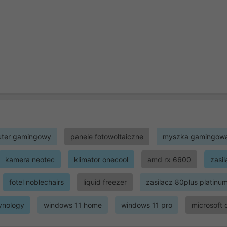
ter gamingowy
panele fotowoltaiczne
myszka gamingow
kamera neotec
klimator onecool
amd rx 6600
zasi
fotel noblechairs
liquid freezer
zasilacz 80plus platinu
ynology
windows 11 home
windows 11 pro
microsoft 