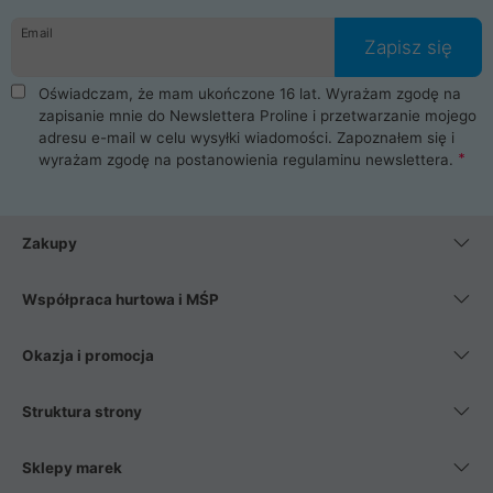
danych osobowych. Dlatego zakup notebooka albo laptopa w
Email
ProLine to czysta przyjemność i pełne bezpieczeństwo.
Zapisz się
Zaopatrzysz się u nas w akcesoria i części komputerowe
takie jak procesory, karty graficzne, płyty główne, pamięci,
Oświadczam, że mam ukończone 16 lat. Wyrażam zgodę na
dyski SSD, M.2 oraz HDD. Nasi pracownicy pomogą Ci wybrać
zapisanie mnie do Newslettera Proline i przetwarzanie mojego
najlepszy zasilacz komputerowy oraz obudowę do komputera.
adresu e-mail w celu wysyłki wiadomości. Zapoznałem się i
Poza komputerami mamy również najlepsze na rynku
wyrażam zgodę na postanowienia
regulaminu newslettera
.
Smartfony takich producentów jak Xiaomi, Apple, Samsung i
Huawei. Jeżeli chcesz, aby Twój komputer pracował cicho,
posiadamy szeroką gamę chłodzenia procesora, oraz ciche
wentylatory. Na koniec mając już to wszystko, możesz
Zakupy
wybrać idealny fotel gamingowy.
Współpraca hurtowa i MŚP
Okazja i promocja
Struktura strony
Sklepy marek