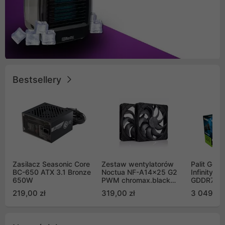
Bestsellery
Zasilacz Seasonic Core
Zestaw wentylatorów
Palit GeF
BC-650 ATX 3.1 Bronze
Noctua NF-A14x25 G2
Infinity 3
650W
PWM chromax.black
GDDR7 DL
Sx2-PP Sterrox 140mm
(NE75070
219,00 zł
319,00 zł
3 049,00
Push Pull (2szt)
GB2050S