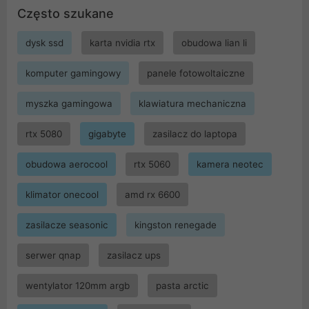
Często szukane
dysk ssd
karta nvidia rtx
obudowa lian li
komputer gamingowy
panele fotowoltaiczne
myszka gamingowa
klawiatura mechaniczna
rtx 5080
gigabyte
zasilacz do laptopa
obudowa aerocool
rtx 5060
kamera neotec
klimator onecool
amd rx 6600
zasilacze seasonic
kingston renegade
serwer qnap
zasilacz ups
wentylator 120mm argb
pasta arctic