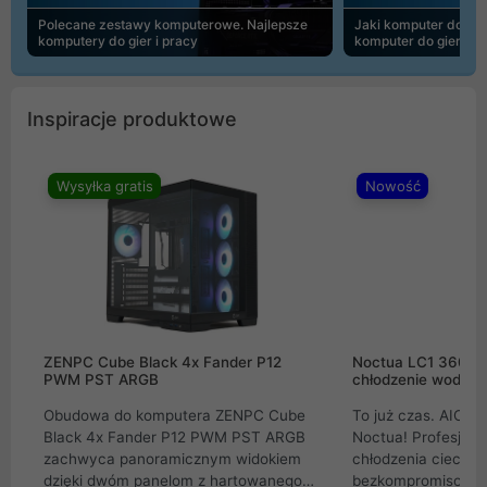
Polecane zestawy komputerowe. Najlepsze
Jaki komputer do 30
komputery do gier i pracy
komputer do gier | 
Inspiracje produktowe
Wysyłka gratis
Nowość
ZENPC Cube Black 4x Fander P12
Noctua LC1 360mm
PWM PST ARGB
chłodzenie wodne 
Obudowa do komputera ZENPC Cube
To już czas. AIO w
Black 4x Fander P12 PWM PST ARGB
Noctua! Profesjon
zachwyca panoramicznym widokiem
chłodzenia cieczą 
dzięki dwóm panelom z hartowanego
bezkompromisowe 