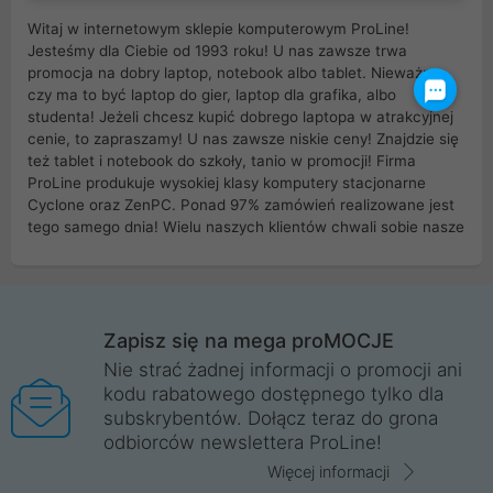
Witaj w internetowym sklepie komputerowym ProLine!
Jesteśmy dla Ciebie od 1993 roku! U nas zawsze trwa
promocja na dobry laptop, notebook albo tablet. Nieważne
czy ma to być laptop do gier, laptop dla grafika, albo
studenta! Jeżeli chcesz kupić dobrego laptopa w atrakcyjnej
cenie, to zapraszamy! U nas zawsze niskie ceny! Znajdzie się
też tablet i notebook do szkoły, tanio w promocji! Firma
ProLine produkuje wysokiej klasy komputery stacjonarne
Cyclone oraz ZenPC. Ponad 97% zamówień realizowane jest
tego samego dnia! Wielu naszych klientów chwali sobie nasze
myszki dla graczy i klawiatury mechaniczne. Posiadamy sieć
sklepów komputerowych na terenie kraju. W większości z
nich możesz odebrać zamówienie bez kosztów transportu.
Posiadamy sklep komputerowy w miastach takich jak
Wrocław, Poznań, Legnica, Katowice, Gliwice, Kalisz, Bytom,
Zapisz się na mega proMOCJE
Trzebnica, Opole. Szybka i profesjonalna obsługa!
Nie strać żadnej informacji o promocji ani
kodu rabatowego dostępnego tylko dla
ProLine to polska firma ze 100% polskim kapitałem. Działamy
subskrybentów. Dołącz teraz do grona
legalnie i płacimy podatki w naszym kraju! Posiadamy siedzibę
odbiorców newslettera ProLine!
główną w Mirkowie oraz salony na terenie kraju. Cała
komunikacja ze sklepem komputerowym ProLine jest
Więcej informacji
szyfrowana za pomocą technologii SSL. Nie sprzedajemy