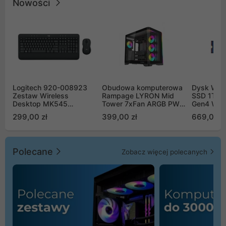
Nowości
Logitech 920-008923
Obudowa komputerowa
Dysk WD 
Zestaw Wireless
Rampage LYRON Mid
SSD 1TB 
Desktop MK545
Tower 7xFan ARGB PWM
Gen4 WD
Advanced
czarna
00CPE0
299,00 zł
399,00 zł
669,00 z
Polecane
Zobacz więcej polecanych