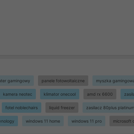
ter gamingowy
panele fotowoltaiczne
myszka gamingow
kamera neotec
klimator onecool
amd rx 6600
zasi
fotel noblechairs
liquid freezer
zasilacz 80plus platinu
ynology
windows 11 home
windows 11 pro
microsoft 