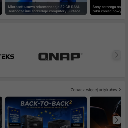
Microsoft usuwa rekomendacje 32 GB RAM.
Sony ostrzega na pu
Jednocześnie sprzedaje komputery Surface z
roku koniec nowych g
8 GB
Na
Zobacz więcej artykułów
Na