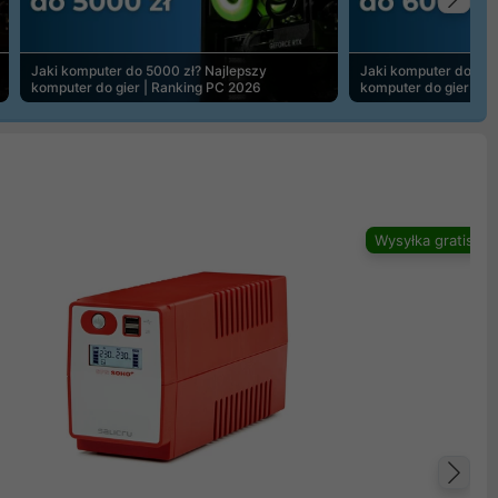
Na
Jaki komputer do 5000 zł? Najlepszy
Jaki komputer do 600
komputer do gier | Ranking PC 2026
komputer do gier | R
Wysyłka gratis
Na