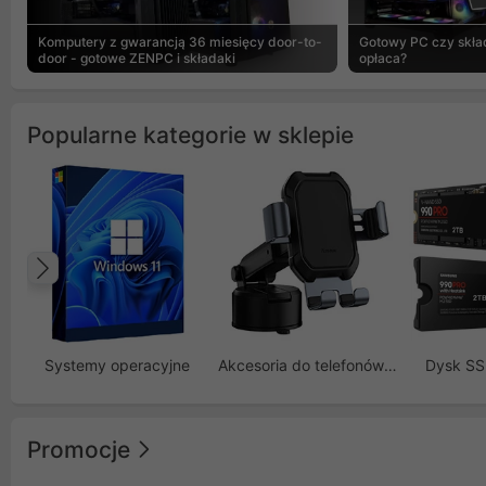
Komputery z gwarancją 36 miesięcy door-to-
Gotowy PC czy skład
door - gotowe ZENPC i składaki
opłaca?
Popularne kategorie w sklepie
Poprzedni
Systemy operacyjne
Akcesoria do telefonów GSM
Dysk S
Promocje