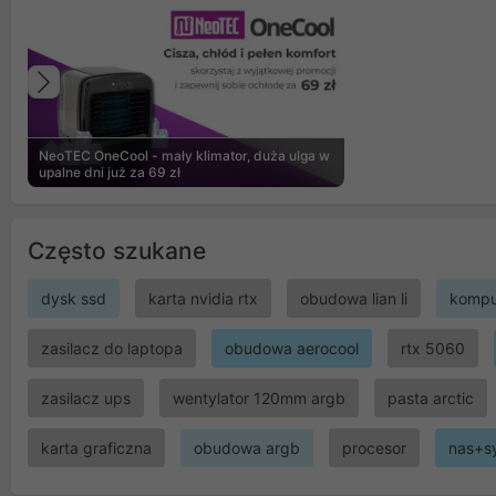
Poprzedni
NeoTEC OneCool - mały klimator, duża ulga w
upalne dni już za 69 zł
Często szukane
dysk ssd
karta nvidia rtx
obudowa lian li
kompu
zasilacz do laptopa
obudowa aerocool
rtx 5060
zasilacz ups
wentylator 120mm argb
pasta arctic
karta graficzna
obudowa argb
procesor
nas+s