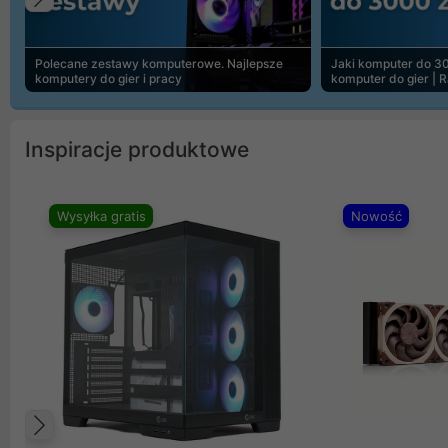
Poprzedni
Polecane zestawy komputerowe. Najlepsze
Jaki komputer do 30
komputery do gier i pracy
komputer do gier | 
Inspiracje produktowe
Wysyłka gratis
Nowość
Poprzedni