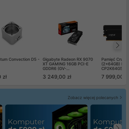
Na
tum Convection D5 -
Gigabyte Radeon RX 9070
Pamięć Crucia
XT GAMING 16GB PCI-E
(2x64GB) DD
GDDR6 (GV-
CP2K64G56C
R9070XTGAMING-16GD)
 zł
3 249,00 zł
7 999,00 zł
Zobacz więcej polecanych