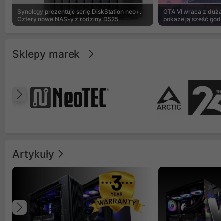
Synology prezentuje serię DiskStation neo+.
GTA VI wraca z dużą 
Cztery nowe NAS-y z rodziny DS25
pokaże ją sześć god
Sklepy marek
Poprzedni
Artykuły
Poprzedni