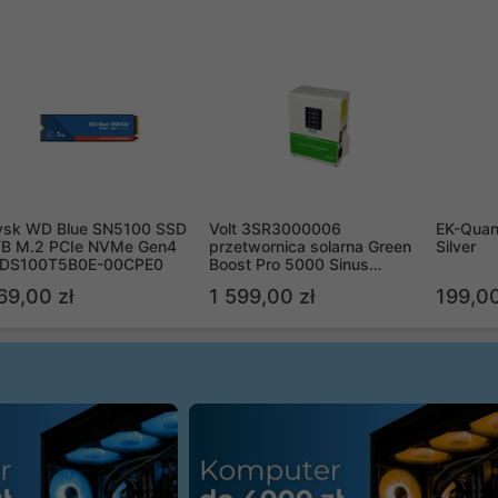
ysk WD Blue SN5100 SSD
Volt 3SR3000006
EK-Quan
TB M.2 PCIe NVMe Gen4
przetwornica solarna Green
Silver
DS100T5B0E-00CPE0
Boost Pro 5000 Sinus
Bypass
69,00 zł
1 599,00 zł
199,00