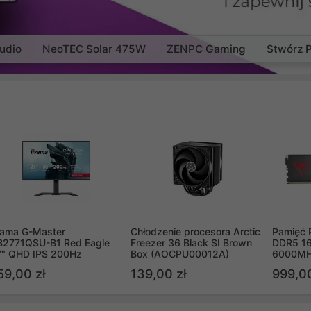
udio
NeoTEC Solar 475W
ZENPC Gaming
Stwórz 
yama G-Master
Chłodzenie procesora Arctic
Pamięć 
B2771QSU-B1 Red Eagle
Freezer 36 Black SI Brown
DDR5 16
7" QHD IPS 200Hz
Box (AOCPU00012A)
6000MH
PVV516
59,00 zł
139,00 zł
999,00