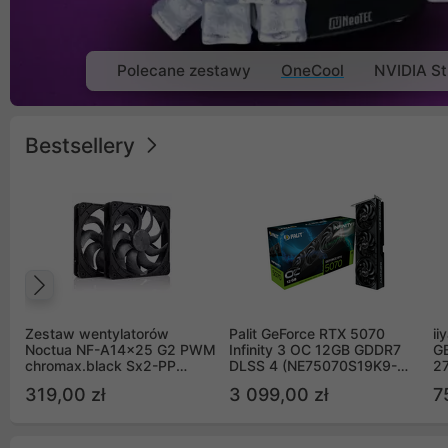
Polecane zestawy
OneCool
NVIDIA St
Bestsellery
Poprzedni
Zestaw wentylatorów
Palit GeForce RTX 5070
ii
Noctua NF-A14x25 G2 PWM
Infinity 3 OC 12GB GDDR7
G
chromax.black Sx2-PP
DLSS 4 (NE75070S19K9-
2
Sterrox 140mm Push Pull
GB2050S)
319,00 zł
3 099,00 zł
7
(2szt)