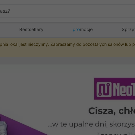
Bestsellery
pro
mocje
Sprzę
pnia lokal jest nieczynny. Zapraszamy do pozostałych salonów lub