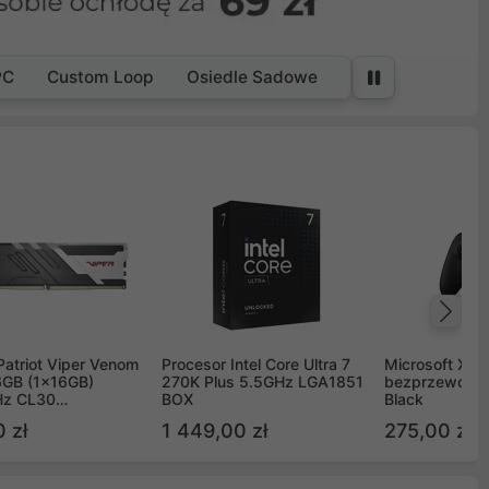
PC
Custom Loop
Osiedle Sadowe
Na
Patriot Viper Venom
Procesor Intel Core Ultra 7
Microsoft Xbox
GB (1x16GB)
270K Plus 5.5GHz LGA1851
bezprzewodo
z CL30
BOX
Black
G60C30
 zł
1 449,00 zł
275,00 zł