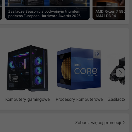
Zasilacze Seasonic z podwójnym triumfem
AMD Ryzen 7 5800X3
podczas European Hardware Awards 2026
AM4 i DDR4
Na
Komputery gamingowe
Procesory komputerowe
Zasilacze d
Zobacz więcej promocji