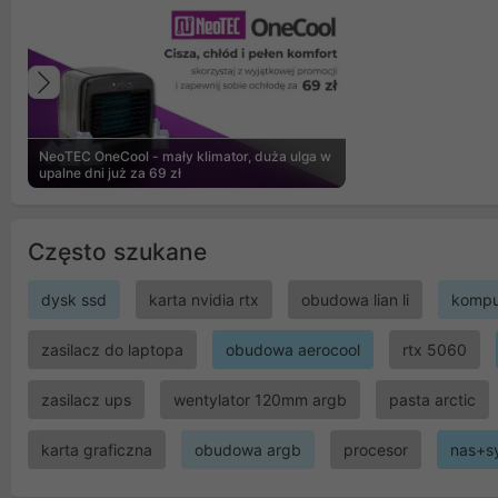
Poprzedni
NeoTEC OneCool - mały klimator, duża ulga w
upalne dni już za 69 zł
Często szukane
dysk ssd
karta nvidia rtx
obudowa lian li
kompu
zasilacz do laptopa
obudowa aerocool
rtx 5060
zasilacz ups
wentylator 120mm argb
pasta arctic
karta graficzna
obudowa argb
procesor
nas+s