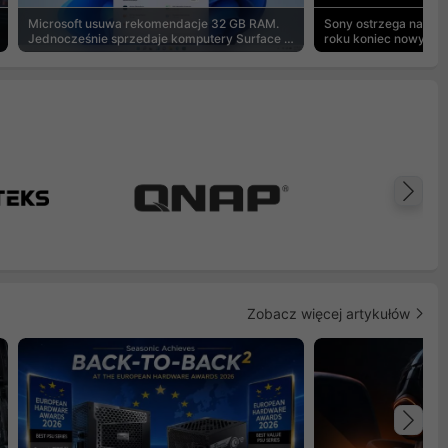
Microsoft usuwa rekomendacje 32 GB RAM.
Sony ostrzega na pu
Jednocześnie sprzedaje komputery Surface z
roku koniec nowych g
8 GB
Na
Zobacz więcej artykułów
Na