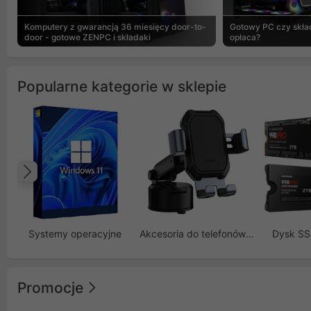
Komputery z gwarancją 36 miesięcy door-to-
Gotowy PC czy skład
door - gotowe ZENPC i składaki
opłaca?
Popularne kategorie w sklepie
Poprzedni
Systemy operacyjne
Akcesoria do telefonów GSM
Dysk S
Promocje