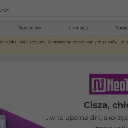
Bestsellery
pro
mocje
Sprzę
pnia lokal jest nieczynny. Zapraszamy do pozostałych salonów lub