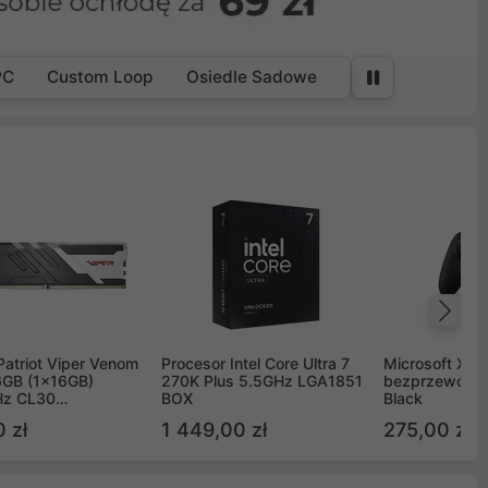
PC
Custom Loop
Osiedle Sadowe
Na
Patriot Viper Venom
Procesor Intel Core Ultra 7
Microsoft Xbox
GB (1x16GB)
270K Plus 5.5GHz LGA1851
bezprzewodo
z CL30
BOX
Black
G60C30
 zł
1 449,00 zł
275,00 zł