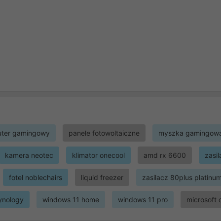
ter gamingowy
panele fotowoltaiczne
myszka gamingow
kamera neotec
klimator onecool
amd rx 6600
zasi
fotel noblechairs
liquid freezer
zasilacz 80plus platinu
ynology
windows 11 home
windows 11 pro
microsoft 