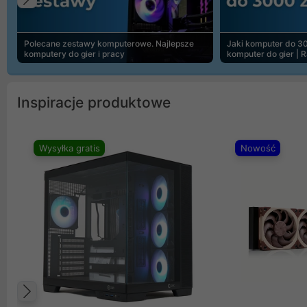
Poprzedni
Polecane zestawy komputerowe. Najlepsze
Jaki komputer do 30
komputery do gier i pracy
komputer do gier | 
Inspiracje produktowe
Wysyłka gratis
Nowość
Poprzedni