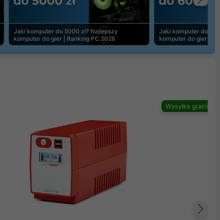
Na
Jaki komputer do 5000 zł? Najlepszy
Jaki komputer do 600
komputer do gier | Ranking PC 2026
komputer do gier | R
Wysyłka gratis
Na