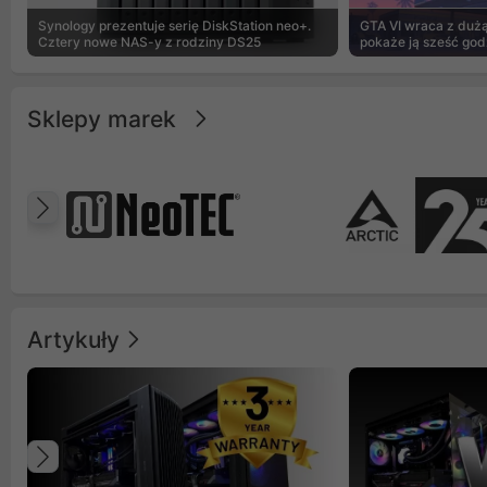
Synology prezentuje serię DiskStation neo+.
GTA VI wraca z dużą 
Cztery nowe NAS-y z rodziny DS25
pokaże ją sześć god
Sklepy marek
Poprzedni
Artykuły
Poprzedni