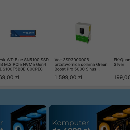
ysk WD Blue SN5100 SSD
Volt 3SR3000006
EK-Quan
TB M.2 PCIe NVMe Gen4
przetwornica solarna Green
Silver
DS100T5B0E-00CPE0
Boost Pro 5000 Sinus
Bypass
69,00 zł
1 599,00 zł
199,00