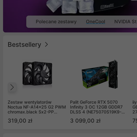
Polecane zestawy
OneCool
NVIDIA St
Bestsellery
Poprzedni
Zestaw wentylatorów
Palit GeForce RTX 5070
ii
Noctua NF-A14x25 G2 PWM
Infinity 3 OC 12GB GDDR7
G
chromax.black Sx2-PP
DLSS 4 (NE75070S19K9-
2
Sterrox 140mm Push Pull
GB2050S)
319,00 zł
3 099,00 zł
7
(2szt)