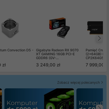
Na
tum Convection D5 -
Gigabyte Radeon RX 9070
Pamięć Crucia
XT GAMING 16GB PCI-E
(2x64GB) DD
GDDR6 (GV-
CP2K64G56C
R9070XTGAMING-16GD)
 zł
3 249,00 zł
7 999,00 zł
Zobacz więcej polecanych