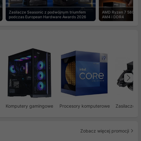
Zasilacze Seasonic z podwójnym triumfem
AMD Ryzen 7 5800X3
podczas European Hardware Awards 2026
AM4 i DDR4
Na
Komputery gamingowe
Procesory komputerowe
Zasilacze d
Zobacz więcej promocji