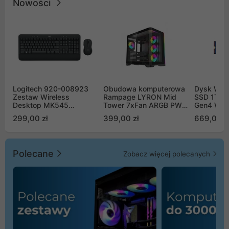
Nowości
Logitech 920-008923
Obudowa komputerowa
Dysk WD 
Zestaw Wireless
Rampage LYRON Mid
SSD 1TB 
Desktop MK545
Tower 7xFan ARGB PWM
Gen4 WD
Advanced
czarna
00CPE0
299,00 zł
399,00 zł
669,00 z
Polecane
Zobacz więcej polecanych