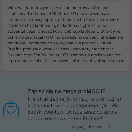
Witaj w internetowym sklepie komputerowym ProLine!
Jesteśmy dla Ciebie od 1993 roku! U nas zawsze trwa
promocja na dobry laptop, notebook albo tablet. Nieważne
czy ma to być laptop do gier, laptop dla grafika, albo
studenta! Jeżeli chcesz kupić dobrego laptopa w atrakcyjnej
cenie, to zapraszamy! U nas zawsze niskie ceny! Znajdzie się
też tablet i notebook do szkoły, tanio w promocji! Firma
ProLine produkuje wysokiej klasy komputery stacjonarne
Cyclone oraz ZenPC. Ponad 97% zamówień realizowane jest
tego samego dnia! Wielu naszych klientów chwali sobie nasze
myszki dla graczy i klawiatury mechaniczne. Posiadamy sieć
sklepów komputerowych na terenie kraju. W większości z
nich możesz odebrać zamówienie bez kosztów transportu.
Posiadamy sklep komputerowy w miastach takich jak
Wrocław, Poznań, Legnica, Katowice, Gliwice, Kalisz, Bytom,
Zapisz się na mega proMOCJE
Trzebnica, Opole. Szybka i profesjonalna obsługa!
Nie strać żadnej informacji o promocji ani
kodu rabatowego dostępnego tylko dla
ProLine to polska firma ze 100% polskim kapitałem. Działamy
subskrybentów. Dołącz teraz do grona
legalnie i płacimy podatki w naszym kraju! Posiadamy siedzibę
odbiorców newslettera ProLine!
główną w Mirkowie oraz salony na terenie kraju. Cała
komunikacja ze sklepem komputerowym ProLine jest
Więcej informacji
szyfrowana za pomocą technologii SSL. Nie sprzedajemy