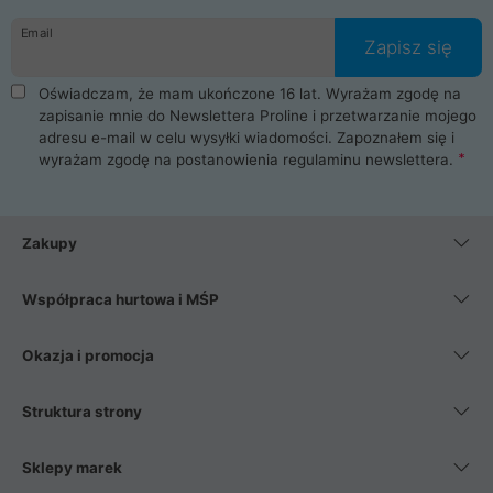
danych osobowych. Dlatego zakup notebooka albo laptopa w
Email
ProLine to czysta przyjemność i pełne bezpieczeństwo.
Zapisz się
Zaopatrzysz się u nas w akcesoria i części komputerowe
takie jak procesory, karty graficzne, płyty główne, pamięci,
Oświadczam, że mam ukończone 16 lat. Wyrażam zgodę na
dyski SSD, M.2 oraz HDD. Nasi pracownicy pomogą Ci wybrać
zapisanie mnie do Newslettera Proline i przetwarzanie mojego
najlepszy zasilacz komputerowy oraz obudowę do komputera.
adresu e-mail w celu wysyłki wiadomości. Zapoznałem się i
Poza komputerami mamy również najlepsze na rynku
wyrażam zgodę na postanowienia
regulaminu newslettera
.
Smartfony takich producentów jak Xiaomi, Apple, Samsung i
Huawei. Jeżeli chcesz, aby Twój komputer pracował cicho,
posiadamy szeroką gamę chłodzenia procesora, oraz ciche
wentylatory. Na koniec mając już to wszystko, możesz
Zakupy
wybrać idealny fotel gamingowy.
Współpraca hurtowa i MŚP
Okazja i promocja
Struktura strony
Sklepy marek