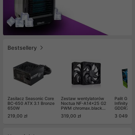
Bestsellery
Zasilacz Seasonic Core
Zestaw wentylatorów
Palit GeF
BC-650 ATX 3.1 Bronze
Noctua NF-A14x25 G2
Infinity 3
650W
PWM chromax.black
GDDR7 DL
Sx2-PP Sterrox 140mm
(NE75070
219,00 zł
319,00 zł
3 049,00
Push Pull (2szt)
GB2050S