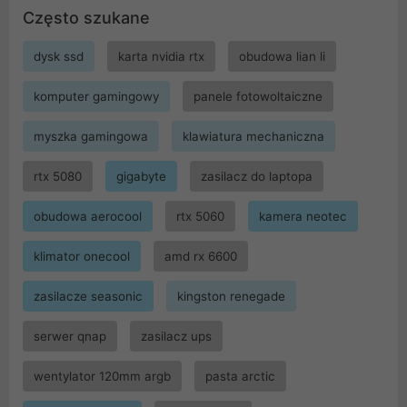
Często szukane
dysk ssd
karta nvidia rtx
obudowa lian li
komputer gamingowy
panele fotowoltaiczne
myszka gamingowa
klawiatura mechaniczna
rtx 5080
gigabyte
zasilacz do laptopa
obudowa aerocool
rtx 5060
kamera neotec
klimator onecool
amd rx 6600
zasilacze seasonic
kingston renegade
serwer qnap
zasilacz ups
wentylator 120mm argb
pasta arctic