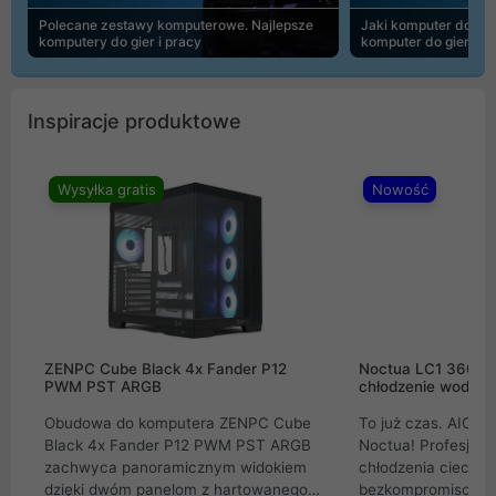
Polecane zestawy komputerowe. Najlepsze
Jaki komputer do 30
komputery do gier i pracy
komputer do gier | 
Inspiracje produktowe
Wysyłka gratis
Nowość
ZENPC Cube Black 4x Fander P12
Noctua LC1 360mm
PWM PST ARGB
chłodzenie wodne 
Obudowa do komputera ZENPC Cube
To już czas. AIO w
Black 4x Fander P12 PWM PST ARGB
Noctua! Profesjon
zachwyca panoramicznym widokiem
chłodzenia cieczą 
dzięki dwóm panelom z hartowanego
bezkompromisowe 