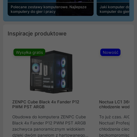
Polecane zestawy komputerowe. Najlepsze
Jaki komputer do 30
komputery do gier i pracy
komputer do gier | 
Inspiracje produktowe
Wysyłka gratis
Nowość
ZENPC Cube Black 4x Fander P12
Noctua LC1 360mm
PWM PST ARGB
chłodzenie wodne 
Obudowa do komputera ZENPC Cube
To już czas. AIO w
Black 4x Fander P12 PWM PST ARGB
Noctua! Profesjon
zachwyca panoramicznym widokiem
chłodzenia cieczą 
dzięki dwóm panelom z hartowanego
bezkompromisowe 