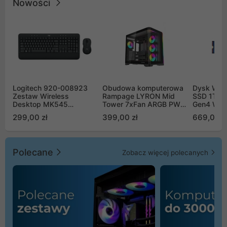
Nowości
Logitech 920-008923
Obudowa komputerowa
Dysk WD 
Zestaw Wireless
Rampage LYRON Mid
SSD 1TB 
Desktop MK545
Tower 7xFan ARGB PWM
Gen4 WD
Advanced
czarna
00CPE0
299,00 zł
399,00 zł
669,00 z
Polecane
Zobacz więcej polecanych