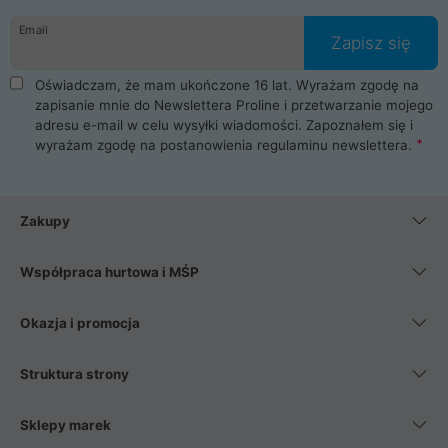
danych osobowych. Dlatego zakup notebooka albo laptopa w
Email
ProLine to czysta przyjemność i pełne bezpieczeństwo.
Zapisz się
Zaopatrzysz się u nas w akcesoria i części komputerowe
takie jak procesory, karty graficzne, płyty główne, pamięci,
Oświadczam, że mam ukończone 16 lat. Wyrażam zgodę na
dyski SSD, M.2 oraz HDD. Nasi pracownicy pomogą Ci wybrać
zapisanie mnie do Newslettera Proline i przetwarzanie mojego
najlepszy zasilacz komputerowy oraz obudowę do komputera.
adresu e-mail w celu wysyłki wiadomości. Zapoznałem się i
Poza komputerami mamy również najlepsze na rynku
wyrażam zgodę na postanowienia
regulaminu newslettera
.
Smartfony takich producentów jak Xiaomi, Apple, Samsung i
Huawei. Jeżeli chcesz, aby Twój komputer pracował cicho,
posiadamy szeroką gamę chłodzenia procesora, oraz ciche
wentylatory. Na koniec mając już to wszystko, możesz
Zakupy
wybrać idealny fotel gamingowy.
Współpraca hurtowa i MŚP
Okazja i promocja
Struktura strony
Sklepy marek