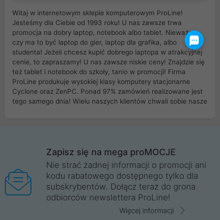
Witaj w internetowym sklepie komputerowym ProLine!
Jesteśmy dla Ciebie od 1993 roku! U nas zawsze trwa
promocja na dobry laptop, notebook albo tablet. Nieważne
czy ma to być laptop do gier, laptop dla grafika, albo
studenta! Jeżeli chcesz kupić dobrego laptopa w atrakcyjnej
cenie, to zapraszamy! U nas zawsze niskie ceny! Znajdzie się
też tablet i notebook do szkoły, tanio w promocji! Firma
ProLine produkuje wysokiej klasy komputery stacjonarne
Cyclone oraz ZenPC. Ponad 97% zamówień realizowane jest
tego samego dnia! Wielu naszych klientów chwali sobie nasze
myszki dla graczy i klawiatury mechaniczne. Posiadamy sieć
sklepów komputerowych na terenie kraju. W większości z
nich możesz odebrać zamówienie bez kosztów transportu.
Posiadamy sklep komputerowy w miastach takich jak
Wrocław, Poznań, Legnica, Katowice, Gliwice, Kalisz, Bytom,
Zapisz się na mega proMOCJE
Trzebnica, Opole. Szybka i profesjonalna obsługa!
Nie strać żadnej informacji o promocji ani
kodu rabatowego dostępnego tylko dla
ProLine to polska firma ze 100% polskim kapitałem. Działamy
subskrybentów. Dołącz teraz do grona
legalnie i płacimy podatki w naszym kraju! Posiadamy siedzibę
odbiorców newslettera ProLine!
główną w Mirkowie oraz salony na terenie kraju. Cała
komunikacja ze sklepem komputerowym ProLine jest
Więcej informacji
szyfrowana za pomocą technologii SSL. Nie sprzedajemy