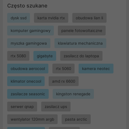
Często szukane
dysk ssd
karta nvidia rtx
obudowa lian li
komputer gamingowy
panele fotowoltaiczne
myszka gamingowa
klawiatura mechaniczna
rtx 5080
gigabyte
zasilacz do laptopa
obudowa aerocool
rtx 5060
kamera neotec
klimator onecool
amd rx 6600
zasilacze seasonic
kingston renegade
serwer qnap
zasilacz ups
wentylator 120mm argb
pasta arctic