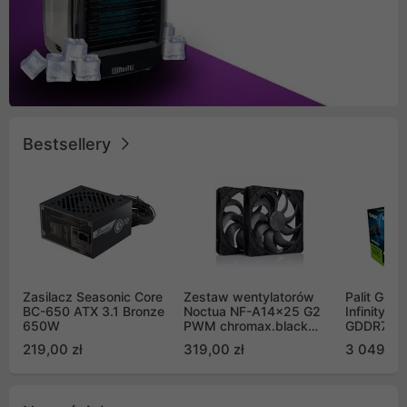
Bestsellery
Zasilacz Seasonic Core
Zestaw wentylatorów
Palit GeF
BC-650 ATX 3.1 Bronze
Noctua NF-A14x25 G2
Infinity 3
650W
PWM chromax.black
GDDR7 DL
Sx2-PP Sterrox 140mm
(NE75070
219,00 zł
319,00 zł
3 049,00
Push Pull (2szt)
GB2050S