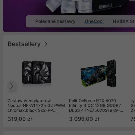
Polecane zestawy
OneCool
NVIDIA St
Bestsellery
Poprzedni
Zestaw wentylatorów
Palit GeForce RTX 5070
ii
Noctua NF-A14x25 G2 PWM
Infinity 3 OC 12GB GDDR7
G
chromax.black Sx2-PP
DLSS 4 (NE75070S19K9-
2
Sterrox 140mm Push Pull
GB2050S)
319,00 zł
3 099,00 zł
7
(2szt)