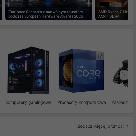
Zasilacze Seasonic z podwójnym triumfem
AMD Ryzen 7 5800X3
podczas European Hardware Awards 2026
AM4 i DDR4
Na
Komputery gamingowe
Procesory komputerowe
Zasilacze d
Zobacz więcej promocji