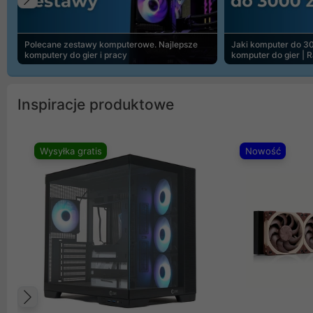
Poprzedni
Polecane zestawy komputerowe. Najlepsze
Jaki komputer do 30
komputery do gier i pracy
komputer do gier | 
Inspiracje produktowe
Wysyłka gratis
Nowość
Poprzedni