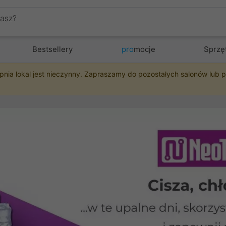
Bestsellery
pro
mocje
Sprzę
pnia lokal jest nieczynny. Zapraszamy do pozostałych salonów lub