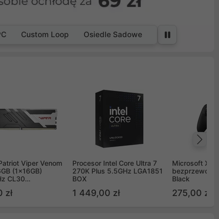
PC
Custom Loop
Osiedle Sadowe
Na
Patriot Viper Venom
Procesor Intel Core Ultra 7
Microsoft Xbox
GB (1x16GB)
270K Plus 5.5GHz LGA1851
bezprzewodo
z CL30
BOX
Black
G60C30
 zł
1 449,00 zł
275,00 zł