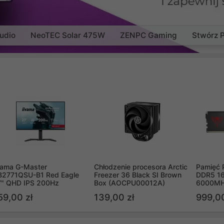
udio
NeoTEC Solar 475W
ZENPC Gaming
Stwórz 
yama G-Master
Chłodzenie procesora Arctic
Pamięć 
B2771QSU-B1 Red Eagle
Freezer 36 Black SI Brown
DDR5 16
7" QHD IPS 200Hz
Box (AOCPU00012A)
6000MH
PVV516
59,00 zł
139,00 zł
999,00