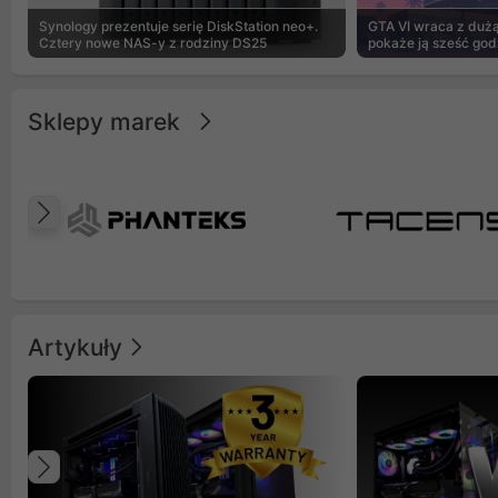
Synology prezentuje serię DiskStation neo+.
GTA VI wraca z dużą 
Cztery nowe NAS-y z rodziny DS25
pokaże ją sześć god
Sklepy marek
Poprzedni
Artykuły
Poprzedni