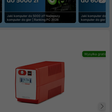
Na
Jaki komputer do 5000 zł? Najlepszy
Jaki komputer do 600
komputer do gier | Ranking PC 2026
komputer do gier | R
Wysyłka gratis
Na