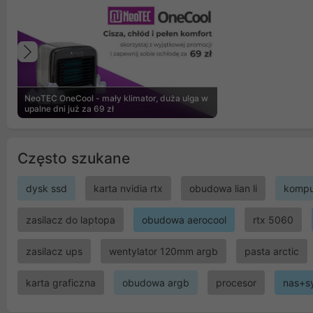
Poprzedni
NeoTEC OneCool - mały klimator, duża ulga w
upalne dni już za 69 zł
Często szukane
dysk ssd
karta nvidia rtx
obudowa lian li
kompu
zasilacz do laptopa
obudowa aerocool
rtx 5060
zasilacz ups
wentylator 120mm argb
pasta arctic
karta graficzna
obudowa argb
procesor
nas+s