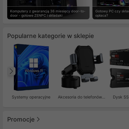
Komputery z gwarancją 36 miesięcy door-to-
Gotowy PC czy skład
door - gotowe ZENPC i składaki
opłaca?
Popularne kategorie w sklepie
Poprzedni
Systemy operacyjne
Akcesoria do telefonów GSM
Dysk S
Promocje