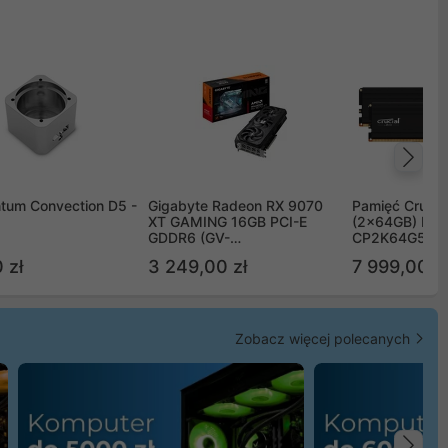
Na
tum Convection D5 -
Gigabyte Radeon RX 9070
Pamięć Crucia
XT GAMING 16GB PCI-E
(2x64GB) DD
GDDR6 (GV-
CP2K64G56C
R9070XTGAMING-16GD)
 zł
3 249,00 zł
7 999,00 zł
Zobacz więcej polecanych