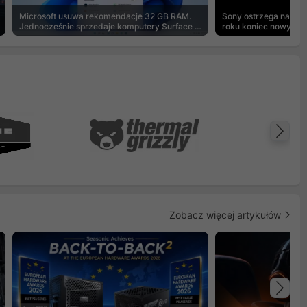
Microsoft usuwa rekomendacje 32 GB RAM.
Sony ostrzega na pu
Jednocześnie sprzedaje komputery Surface z
roku koniec nowych g
8 GB
Na
Zobacz więcej artykułów
Na