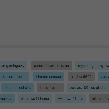
ter gamingowy
panele fotowoltaiczne
myszka gamingow
kamera neotec
klimator onecool
amd rx 6600
zasi
fotel noblechairs
liquid freezer
zasilacz 80plus platinu
ynology
windows 11 home
windows 11 pro
microsoft 