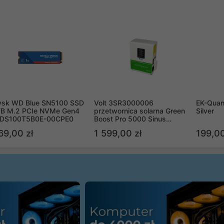
ysk WD Blue SN5100 SSD
Volt 3SR3000006
EK-Quan
TB M.2 PCIe NVMe Gen4
przetwornica solarna Green
Silver
DS100T5B0E-00CPE0
Boost Pro 5000 Sinus
Bypass
69,00 zł
1 599,00 zł
199,00