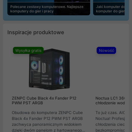
Polecane zestawy komputerowe. Najlepsze
Jaki komputer do 30
komputery do gier i pracy
komputer do gier | 
Inspiracje produktowe
Wysyłka gratis
Nowość
ZENPC Cube Black 4x Fander P12
Noctua LC1 360mm
PWM PST ARGB
chłodzenie wodne 
Obudowa do komputera ZENPC Cube
To już czas. AIO w
Black 4x Fander P12 PWM PST ARGB
Noctua! Profesjon
zachwyca panoramicznym widokiem
chłodzenia cieczą 
dzięki dwóm panelom z hartowanego
bezkompromisowe 