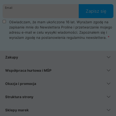
danych osobowych. Dlatego zakup notebooka albo laptopa w
Email
ProLine to czysta przyjemność i pełne bezpieczeństwo.
Zapisz się
Zaopatrzysz się u nas w akcesoria i części komputerowe
takie jak procesory, karty graficzne, płyty główne, pamięci,
Oświadczam, że mam ukończone 16 lat. Wyrażam zgodę na
dyski SSD, M.2 oraz HDD. Nasi pracownicy pomogą Ci wybrać
zapisanie mnie do Newslettera Proline i przetwarzanie mojego
najlepszy zasilacz komputerowy oraz obudowę do komputera.
adresu e-mail w celu wysyłki wiadomości. Zapoznałem się i
Poza komputerami mamy również najlepsze na rynku
wyrażam zgodę na postanowienia
regulaminu newslettera
.
Smartfony takich producentów jak Xiaomi, Apple, Samsung i
Huawei. Jeżeli chcesz, aby Twój komputer pracował cicho,
posiadamy szeroką gamę chłodzenia procesora, oraz ciche
wentylatory. Na koniec mając już to wszystko, możesz
Zakupy
wybrać idealny fotel gamingowy.
Współpraca hurtowa i MŚP
Okazja i promocja
Struktura strony
Sklepy marek