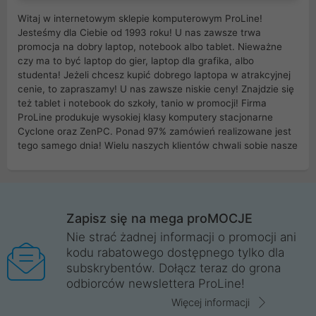
Witaj w internetowym sklepie komputerowym ProLine!
Jesteśmy dla Ciebie od 1993 roku! U nas zawsze trwa
promocja na dobry laptop, notebook albo tablet. Nieważne
czy ma to być laptop do gier, laptop dla grafika, albo
studenta! Jeżeli chcesz kupić dobrego laptopa w atrakcyjnej
cenie, to zapraszamy! U nas zawsze niskie ceny! Znajdzie się
też tablet i notebook do szkoły, tanio w promocji! Firma
ProLine produkuje wysokiej klasy komputery stacjonarne
Cyclone oraz ZenPC. Ponad 97% zamówień realizowane jest
tego samego dnia! Wielu naszych klientów chwali sobie nasze
myszki dla graczy i klawiatury mechaniczne. Posiadamy sieć
sklepów komputerowych na terenie kraju. W większości z
nich możesz odebrać zamówienie bez kosztów transportu.
Posiadamy sklep komputerowy w miastach takich jak
Wrocław, Poznań, Legnica, Katowice, Gliwice, Kalisz, Bytom,
Zapisz się na mega proMOCJE
Trzebnica, Opole. Szybka i profesjonalna obsługa!
Nie strać żadnej informacji o promocji ani
kodu rabatowego dostępnego tylko dla
ProLine to polska firma ze 100% polskim kapitałem. Działamy
subskrybentów. Dołącz teraz do grona
legalnie i płacimy podatki w naszym kraju! Posiadamy siedzibę
odbiorców newslettera ProLine!
główną w Mirkowie oraz salony na terenie kraju. Cała
komunikacja ze sklepem komputerowym ProLine jest
Więcej informacji
szyfrowana za pomocą technologii SSL. Nie sprzedajemy