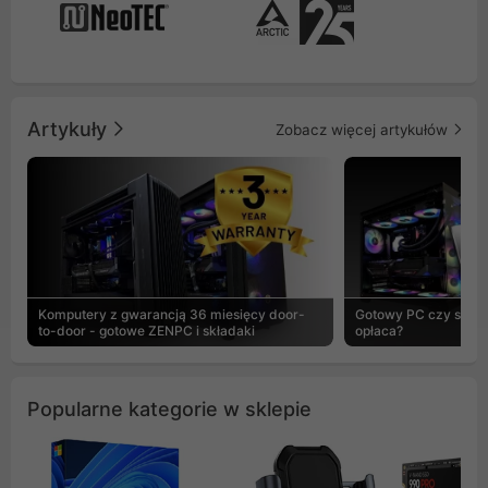
Artykuły
Zobacz więcej artykułów
Komputery z gwarancją 36 miesięcy door-
Gotowy PC czy skład
to-door - gotowe ZENPC i składaki
opłaca?
Popularne kategorie w sklepie