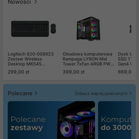
Nowości
Logitech 920-008923
Obudowa komputerowa
Dysk WD 
Zestaw Wireless
Rampage LYRON Mid
SSD 1TB 
Desktop MK545
Tower 7xFan ARGB PWM
Gen4 WD
Advanced
czarna
00CPE0
299,00 zł
399,00 zł
669,00 z
Polecane
Zobacz więcej polecanych