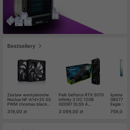
Bestsellery
Zestaw wentylatorów
Palit GeForce RTX 5070
iiyama G-
Noctua NF-A14x25 G2
Infinity 3 OC 12GB
GB2771QS
PWM chromax.black
GDDR7 DLSS 4
Eagle 27"
Sx2-PP Sterrox 140mm
(NE75070S19K9-
200Hz
319,00 zł
3 099,00 zł
759,00 zł
Push Pull (2szt)
GB2050S)