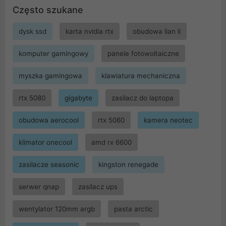
Często szukane
dysk ssd
karta nvidia rtx
obudowa lian li
komputer gamingowy
panele fotowoltaiczne
myszka gamingowa
klawiatura mechaniczna
rtx 5080
gigabyte
zasilacz do laptopa
obudowa aerocool
rtx 5060
kamera neotec
klimator onecool
amd rx 6600
zasilacze seasonic
kingston renegade
serwer qnap
zasilacz ups
wentylator 120mm argb
pasta arctic