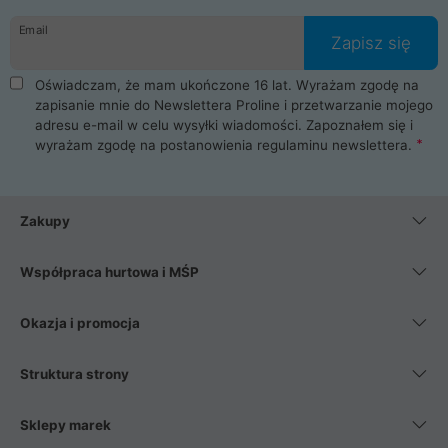
danych osobowych. Dlatego zakup notebooka albo laptopa w
Email
ProLine to czysta przyjemność i pełne bezpieczeństwo.
Zapisz się
Zaopatrzysz się u nas w akcesoria i części komputerowe
takie jak procesory, karty graficzne, płyty główne, pamięci,
Oświadczam, że mam ukończone 16 lat. Wyrażam zgodę na
dyski SSD, M.2 oraz HDD. Nasi pracownicy pomogą Ci wybrać
zapisanie mnie do Newslettera Proline i przetwarzanie mojego
najlepszy zasilacz komputerowy oraz obudowę do komputera.
adresu e-mail w celu wysyłki wiadomości. Zapoznałem się i
Poza komputerami mamy również najlepsze na rynku
wyrażam zgodę na postanowienia
regulaminu newslettera
.
Smartfony takich producentów jak Xiaomi, Apple, Samsung i
Huawei. Jeżeli chcesz, aby Twój komputer pracował cicho,
posiadamy szeroką gamę chłodzenia procesora, oraz ciche
wentylatory. Na koniec mając już to wszystko, możesz
Zakupy
wybrać idealny fotel gamingowy.
Współpraca hurtowa i MŚP
Okazja i promocja
Struktura strony
Sklepy marek