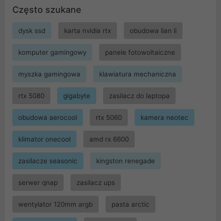
Często szukane
dysk ssd
karta nvidia rtx
obudowa lian li
komputer gamingowy
panele fotowoltaiczne
myszka gamingowa
klawiatura mechaniczna
rtx 5080
gigabyte
zasilacz do laptopa
obudowa aerocool
rtx 5060
kamera neotec
klimator onecool
amd rx 6600
zasilacze seasonic
kingston renegade
serwer qnap
zasilacz ups
wentylator 120mm argb
pasta arctic