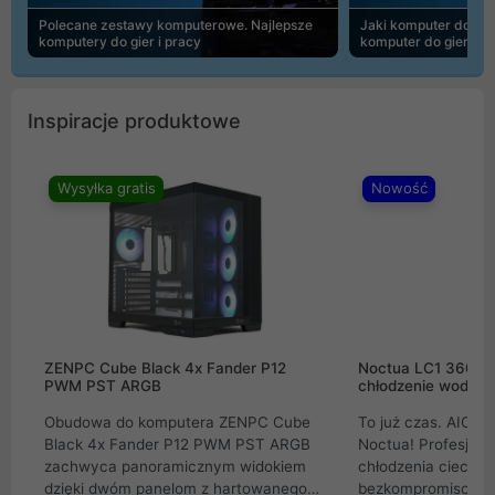
Polecane zestawy komputerowe. Najlepsze
Jaki komputer do 30
komputery do gier i pracy
komputer do gier | 
Inspiracje produktowe
Wysyłka gratis
Nowość
ZENPC Cube Black 4x Fander P12
Noctua LC1 360mm
PWM PST ARGB
chłodzenie wodne 
Obudowa do komputera ZENPC Cube
To już czas. AIO w
Black 4x Fander P12 PWM PST ARGB
Noctua! Profesjon
zachwyca panoramicznym widokiem
chłodzenia cieczą 
dzięki dwóm panelom z hartowanego
bezkompromisowe 