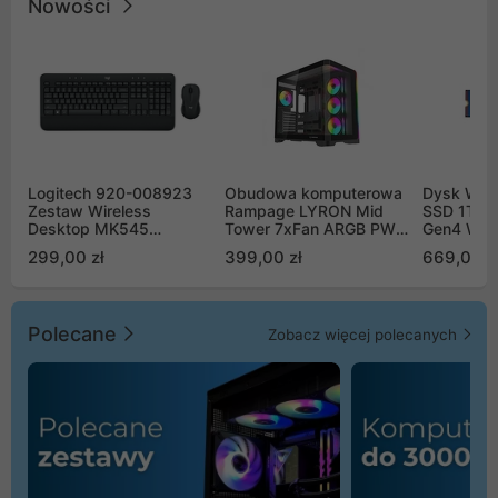
Nowości
Logitech 920-008923
Obudowa komputerowa
Dysk WD 
Zestaw Wireless
Rampage LYRON Mid
SSD 1TB 
Desktop MK545
Tower 7xFan ARGB PWM
Gen4 WD
Advanced
czarna
00CPE0
299,00 zł
399,00 zł
669,00 z
Polecane
Zobacz więcej polecanych