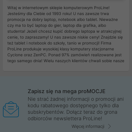
Witaj w internetowym sklepie komputerowym ProLine!
Jesteśmy dla Ciebie od 1993 roku! U nas zawsze trwa
promocja na dobry laptop, notebook albo tablet. Nieważne
czy ma to być laptop do gier, laptop dla grafika, albo
studenta! Jeżeli chcesz kupić dobrego laptopa w atrakcyjnej
cenie, to zapraszamy! U nas zawsze niskie ceny! Znajdzie się
też tablet i notebook do szkoły, tanio w promocji! Firma
ProLine produkuje wysokiej klasy komputery stacjonarne
Cyclone oraz ZenPC. Ponad 97% zamówień realizowane jest
tego samego dnia! Wielu naszych klientów chwali sobie nasze
myszki dla graczy i klawiatury mechaniczne. Posiadamy sieć
sklepów komputerowych na terenie kraju. W większości z
nich możesz odebrać zamówienie bez kosztów transportu.
Posiadamy sklep komputerowy w miastach takich jak
Wrocław, Poznań, Legnica, Katowice, Gliwice, Kalisz, Bytom,
Zapisz się na mega proMOCJE
Trzebnica, Opole. Szybka i profesjonalna obsługa!
Nie strać żadnej informacji o promocji ani
kodu rabatowego dostępnego tylko dla
ProLine to polska firma ze 100% polskim kapitałem. Działamy
subskrybentów. Dołącz teraz do grona
legalnie i płacimy podatki w naszym kraju! Posiadamy siedzibę
odbiorców newslettera ProLine!
główną w Mirkowie oraz salony na terenie kraju. Cała
komunikacja ze sklepem komputerowym ProLine jest
Więcej informacji
szyfrowana za pomocą technologii SSL. Nie sprzedajemy