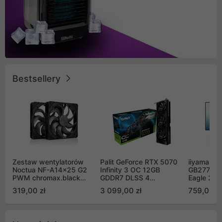
Bestsellery
Zestaw wentylatorów
Palit GeForce RTX 5070
iiyama G-
Noctua NF-A14x25 G2
Infinity 3 OC 12GB
GB2771QS
PWM chromax.black
GDDR7 DLSS 4
Eagle 27"
Sx2-PP Sterrox 140mm
(NE75070S19K9-
200Hz
319,00 zł
3 099,00 zł
759,00 zł
Push Pull (2szt)
GB2050S)