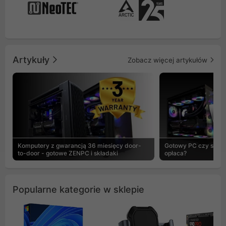
Artykuły
Zobacz więcej artykułów
Komputery z gwarancją 36 miesięcy door-
Gotowy PC czy skład
to-door - gotowe ZENPC i składaki
opłaca?
Popularne kategorie w sklepie