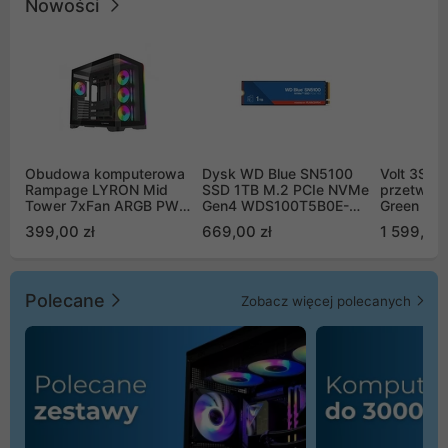
Nowości
Obudowa komputerowa
Dysk WD Blue SN5100
Volt 3SR
Rampage LYRON Mid
SSD 1TB M.2 PCIe NVMe
przetworn
Tower 7xFan ARGB PWM
Gen4 WDS100T5B0E-
Green Boo
czarna
00CPE0
Sinus Byp
399,00 zł
669,00 zł
1 599,00 
Polecane
Zobacz więcej polecanych