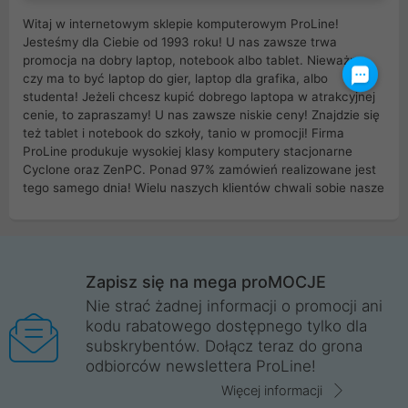
Witaj w internetowym sklepie komputerowym ProLine!
Jesteśmy dla Ciebie od 1993 roku! U nas zawsze trwa
promocja na dobry laptop, notebook albo tablet. Nieważne
czy ma to być laptop do gier, laptop dla grafika, albo
studenta! Jeżeli chcesz kupić dobrego laptopa w atrakcyjnej
cenie, to zapraszamy! U nas zawsze niskie ceny! Znajdzie się
też tablet i notebook do szkoły, tanio w promocji! Firma
ProLine produkuje wysokiej klasy komputery stacjonarne
Cyclone oraz ZenPC. Ponad 97% zamówień realizowane jest
tego samego dnia! Wielu naszych klientów chwali sobie nasze
myszki dla graczy i klawiatury mechaniczne. Posiadamy sieć
sklepów komputerowych na terenie kraju. W większości z
nich możesz odebrać zamówienie bez kosztów transportu.
Posiadamy sklep komputerowy w miastach takich jak
Wrocław, Poznań, Legnica, Katowice, Gliwice, Kalisz, Bytom,
Zapisz się na mega proMOCJE
Trzebnica, Opole. Szybka i profesjonalna obsługa!
Nie strać żadnej informacji o promocji ani
kodu rabatowego dostępnego tylko dla
ProLine to polska firma ze 100% polskim kapitałem. Działamy
subskrybentów. Dołącz teraz do grona
legalnie i płacimy podatki w naszym kraju! Posiadamy siedzibę
odbiorców newslettera ProLine!
główną w Mirkowie oraz salony na terenie kraju. Cała
komunikacja ze sklepem komputerowym ProLine jest
Więcej informacji
szyfrowana za pomocą technologii SSL. Nie sprzedajemy