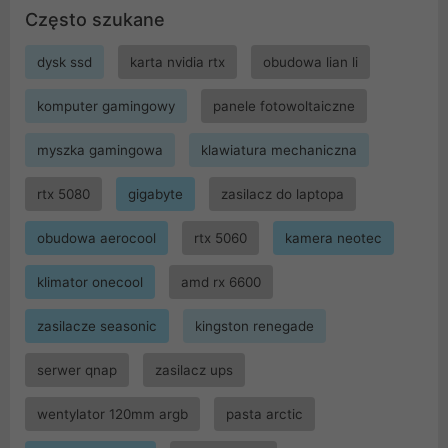
Często szukane
dysk ssd
karta nvidia rtx
obudowa lian li
komputer gamingowy
panele fotowoltaiczne
myszka gamingowa
klawiatura mechaniczna
rtx 5080
gigabyte
zasilacz do laptopa
obudowa aerocool
rtx 5060
kamera neotec
klimator onecool
amd rx 6600
zasilacze seasonic
kingston renegade
serwer qnap
zasilacz ups
wentylator 120mm argb
pasta arctic