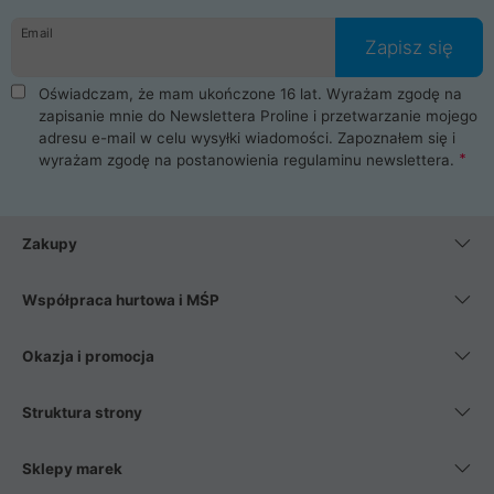
danych osobowych. Dlatego zakup notebooka albo laptopa w
Email
ProLine to czysta przyjemność i pełne bezpieczeństwo.
Zapisz się
Zaopatrzysz się u nas w akcesoria i części komputerowe
takie jak procesory, karty graficzne, płyty główne, pamięci,
Oświadczam, że mam ukończone 16 lat. Wyrażam zgodę na
dyski SSD, M.2 oraz HDD. Nasi pracownicy pomogą Ci wybrać
zapisanie mnie do Newslettera Proline i przetwarzanie mojego
najlepszy zasilacz komputerowy oraz obudowę do komputera.
adresu e-mail w celu wysyłki wiadomości. Zapoznałem się i
Poza komputerami mamy również najlepsze na rynku
wyrażam zgodę na postanowienia
regulaminu newslettera
.
Smartfony takich producentów jak Xiaomi, Apple, Samsung i
Huawei. Jeżeli chcesz, aby Twój komputer pracował cicho,
posiadamy szeroką gamę chłodzenia procesora, oraz ciche
wentylatory. Na koniec mając już to wszystko, możesz
Zakupy
wybrać idealny fotel gamingowy.
Współpraca hurtowa i MŚP
Okazja i promocja
Struktura strony
Sklepy marek