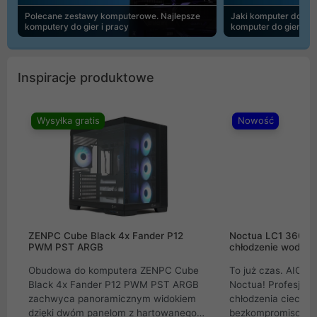
Polecane zestawy komputerowe. Najlepsze
Jaki komputer do 30
komputery do gier i pracy
komputer do gier | 
Inspiracje produktowe
Wysyłka gratis
Nowość
ZENPC Cube Black 4x Fander P12
Noctua LC1 360mm
PWM PST ARGB
chłodzenie wodne 
Obudowa do komputera ZENPC Cube
To już czas. AIO w
Black 4x Fander P12 PWM PST ARGB
Noctua! Profesjon
zachwyca panoramicznym widokiem
chłodzenia cieczą 
dzięki dwóm panelom z hartowanego
bezkompromisowe 