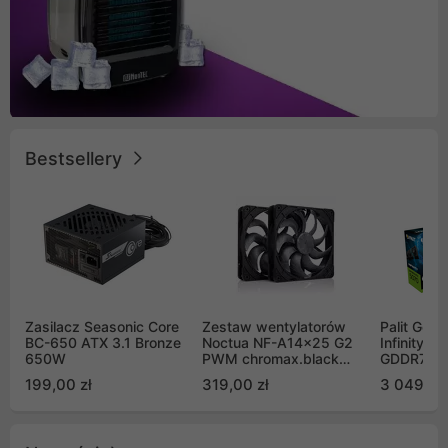
Bestsellery
Zasilacz Seasonic Core
Zestaw wentylatorów
Palit GeF
BC-650 ATX 3.1 Bronze
Noctua NF-A14x25 G2
Infinity 3
650W
PWM chromax.black
GDDR7 DL
Sx2-PP Sterrox 140mm
(NE75070
199,00 zł
319,00 zł
3 049,00
Push Pull (2szt)
GB2050S