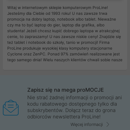
Witaj w internetowym sklepie komputerowym ProLine!
Jesteśmy dla Ciebie od 1993 roku! U nas zawsze trwa
promocja na dobry laptop, notebook albo tablet. Nieważne
czy ma to być laptop do gier, laptop dla grafika, albo
studenta! Jeżeli chcesz kupić dobrego laptopa w atrakcyjnej
cenie, to zapraszamy! U nas zawsze niskie ceny! Znajdzie się
też tablet i notebook do szkoły, tanio w promocji! Firma
ProLine produkuje wysokiej klasy komputery stacjonarne
Cyclone oraz ZenPC. Ponad 97% zamówień realizowane jest
tego samego dnia! Wielu naszych klientów chwali sobie nasze
myszki dla graczy i klawiatury mechaniczne. Posiadamy sieć
sklepów komputerowych na terenie kraju. W większości z
nich możesz odebrać zamówienie bez kosztów transportu.
Posiadamy sklep komputerowy w miastach takich jak
Wrocław, Poznań, Legnica, Katowice, Gliwice, Kalisz, Bytom,
Zapisz się na mega proMOCJE
Trzebnica, Opole. Szybka i profesjonalna obsługa!
Nie strać żadnej informacji o promocji ani
kodu rabatowego dostępnego tylko dla
ProLine to polska firma ze 100% polskim kapitałem. Działamy
subskrybentów. Dołącz teraz do grona
legalnie i płacimy podatki w naszym kraju! Posiadamy siedzibę
odbiorców newslettera ProLine!
główną w Mirkowie oraz salony na terenie kraju. Cała
komunikacja ze sklepem komputerowym ProLine jest
Więcej informacji
szyfrowana za pomocą technologii SSL. Nie sprzedajemy