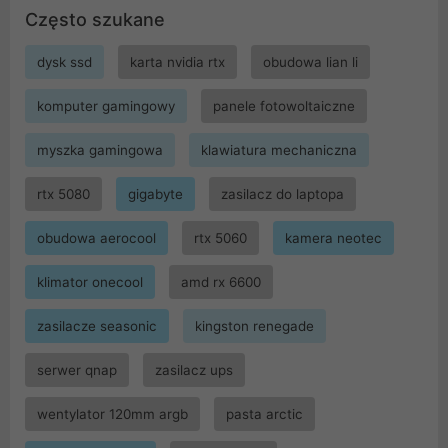
Często szukane
dysk ssd
karta nvidia rtx
obudowa lian li
komputer gamingowy
panele fotowoltaiczne
myszka gamingowa
klawiatura mechaniczna
rtx 5080
gigabyte
zasilacz do laptopa
obudowa aerocool
rtx 5060
kamera neotec
klimator onecool
amd rx 6600
zasilacze seasonic
kingston renegade
serwer qnap
zasilacz ups
wentylator 120mm argb
pasta arctic