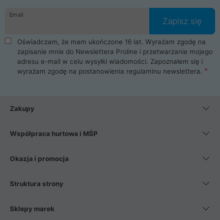
danych osobowych. Dlatego zakup notebooka albo laptopa w
Email
ProLine to czysta przyjemność i pełne bezpieczeństwo.
Zapisz się
Zaopatrzysz się u nas w akcesoria i części komputerowe
takie jak procesory, karty graficzne, płyty główne, pamięci,
Oświadczam, że mam ukończone 16 lat. Wyrażam zgodę na
dyski SSD, M.2 oraz HDD. Nasi pracownicy pomogą Ci wybrać
zapisanie mnie do Newslettera Proline i przetwarzanie mojego
najlepszy zasilacz komputerowy oraz obudowę do komputera.
adresu e-mail w celu wysyłki wiadomości. Zapoznałem się i
Poza komputerami mamy również najlepsze na rynku
wyrażam zgodę na postanowienia
regulaminu newslettera
.
Smartfony takich producentów jak Xiaomi, Apple, Samsung i
Huawei. Jeżeli chcesz, aby Twój komputer pracował cicho,
posiadamy szeroką gamę chłodzenia procesora, oraz ciche
wentylatory. Na koniec mając już to wszystko, możesz
Zakupy
wybrać idealny fotel gamingowy.
Współpraca hurtowa i MŚP
Okazja i promocja
Struktura strony
Sklepy marek