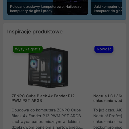
Polecane zestawy komputerowe. Najlepsze
Jaki komputer do 30
komputery do gier i pracy
komputer do gier | 
Inspiracje produktowe
Wysyłka gratis
Nowość
ZENPC Cube Black 4x Fander P12
Noctua LC1 360mm
PWM PST ARGB
chłodzenie wodne 
Obudowa do komputera ZENPC Cube
To już czas. AIO w
Black 4x Fander P12 PWM PST ARGB
Noctua! Profesjon
zachwyca panoramicznym widokiem
chłodzenia cieczą 
dzięki dwóm panelom z hartowanego
bezkompromisowe 