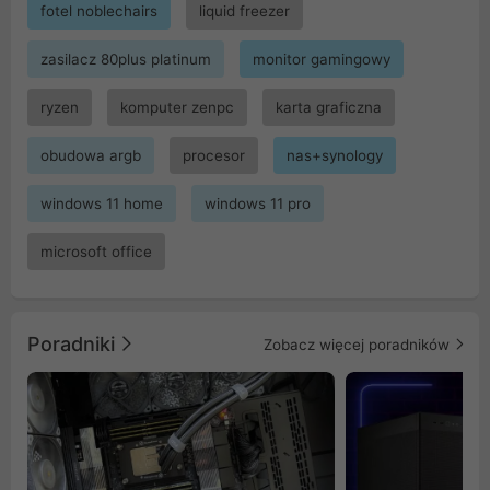
fotel noblechairs
liquid freezer
zasilacz 80plus platinum
monitor gamingowy
ryzen
komputer zenpc
karta graficzna
obudowa argb
procesor
nas+synology
windows 11 home
windows 11 pro
microsoft office
Poradniki
Zobacz więcej poradników