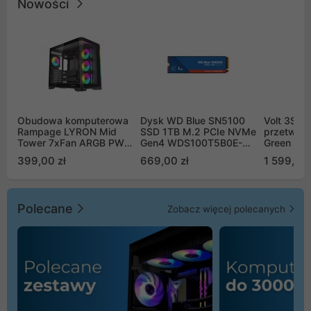
Nowości
Obudowa komputerowa
Dysk WD Blue SN5100
Volt 3SR
Rampage LYRON Mid
SSD 1TB M.2 PCIe NVMe
przetworn
Tower 7xFan ARGB PWM
Gen4 WDS100T5B0E-
Green Boo
czarna
00CPE0
Sinus Byp
399,00 zł
669,00 zł
1 599,00 
Polecane
Zobacz więcej polecanych