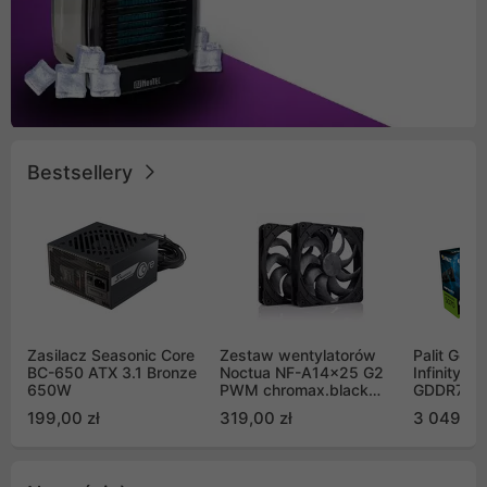
Bestsellery
Zasilacz Seasonic Core
Zestaw wentylatorów
Palit GeF
BC-650 ATX 3.1 Bronze
Noctua NF-A14x25 G2
Infinity 3
650W
PWM chromax.black
GDDR7 DL
Sx2-PP Sterrox 140mm
(NE75070
199,00 zł
319,00 zł
3 049,00
Push Pull (2szt)
GB2050S