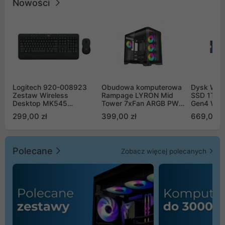
Nowości
Logitech 920-008923
Obudowa komputerowa
Dysk WD 
Zestaw Wireless
Rampage LYRON Mid
SSD 1TB 
Desktop MK545
Tower 7xFan ARGB PWM
Gen4 WD
Advanced
czarna
00CPE0
299,00 zł
399,00 zł
669,00 z
Polecane
Zobacz więcej polecanych