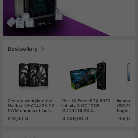
Bestsellery
Zestaw wentylatorów
Palit GeForce RTX 5070
iiyama G-
Noctua NF-A14x25 G2
Infinity 3 OC 12GB
GB2771QS
PWM chromax.black
GDDR7 DLSS 4
Eagle 27"
Sx2-PP Sterrox 140mm
(NE75070S19K9-
200Hz
319,00 zł
3 099,00 zł
759,00 zł
Push Pull (2szt)
GB2050S)