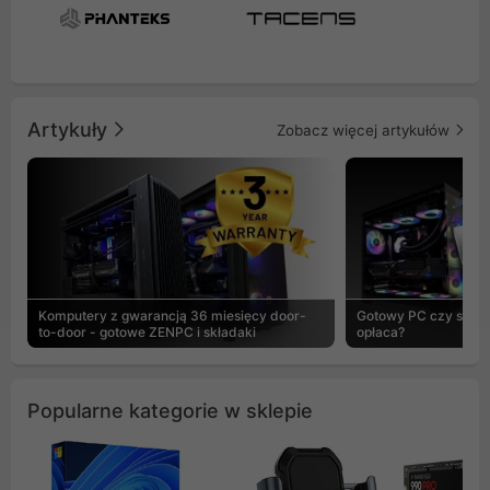
Artykuły
Zobacz więcej artykułów
Komputery z gwarancją 36 miesięcy door-
Gotowy PC czy skład
to-door - gotowe ZENPC i składaki
opłaca?
Popularne kategorie w sklepie