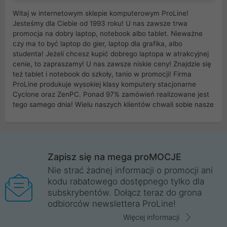
Witaj w internetowym sklepie komputerowym ProLine!
Jesteśmy dla Ciebie od 1993 roku! U nas zawsze trwa
promocja na dobry laptop, notebook albo tablet. Nieważne
czy ma to być laptop do gier, laptop dla grafika, albo
studenta! Jeżeli chcesz kupić dobrego laptopa w atrakcyjnej
cenie, to zapraszamy! U nas zawsze niskie ceny! Znajdzie się
też tablet i notebook do szkoły, tanio w promocji! Firma
ProLine produkuje wysokiej klasy komputery stacjonarne
Cyclone oraz ZenPC. Ponad 97% zamówień realizowane jest
tego samego dnia! Wielu naszych klientów chwali sobie nasze
myszki dla graczy i klawiatury mechaniczne. Posiadamy sieć
sklepów komputerowych na terenie kraju. W większości z
nich możesz odebrać zamówienie bez kosztów transportu.
Posiadamy sklep komputerowy w miastach takich jak
Wrocław, Poznań, Legnica, Katowice, Gliwice, Kalisz, Bytom,
Zapisz się na mega proMOCJE
Trzebnica, Opole. Szybka i profesjonalna obsługa!
Nie strać żadnej informacji o promocji ani
kodu rabatowego dostępnego tylko dla
ProLine to polska firma ze 100% polskim kapitałem. Działamy
subskrybentów. Dołącz teraz do grona
legalnie i płacimy podatki w naszym kraju! Posiadamy siedzibę
odbiorców newslettera ProLine!
główną w Mirkowie oraz salony na terenie kraju. Cała
komunikacja ze sklepem komputerowym ProLine jest
Więcej informacji
szyfrowana za pomocą technologii SSL. Nie sprzedajemy