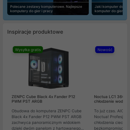
Polecane zestawy komputerowe. Najlepsze
Jaki komputer do 30
komputery do gier i pracy
komputer do gier | 
Inspiracje produktowe
Wysyłka gratis
Nowość
ZENPC Cube Black 4x Fander P12
Noctua LC1 360mm
PWM PST ARGB
chłodzenie wodne 
Obudowa do komputera ZENPC Cube
To już czas. AIO w
Black 4x Fander P12 PWM PST ARGB
Noctua! Profesjon
zachwyca panoramicznym widokiem
chłodzenia cieczą 
dzięki dwóm panelom z hartowanego
bezkompromisowe 