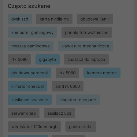
Często szukane
dysk ssd
karta nvidia rtx
obudowa lian li
komputer gamingowy
panele fotowoltaiczne
myszka gamingowa
klawiatura mechaniczna
rtx 5080
gigabyte
zasilacz do laptopa
obudowa aerocool
rtx 5060
kamera neotec
klimator onecool
amd rx 6600
zasilacze seasonic
kingston renegade
serwer qnap
zasilacz ups
wentylator 120mm argb
pasta arctic