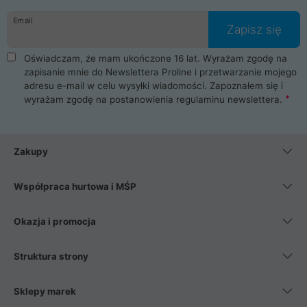
danych osobowych. Dlatego zakup notebooka albo laptopa w
Email
ProLine to czysta przyjemność i pełne bezpieczeństwo.
Zapisz się
Zaopatrzysz się u nas w akcesoria i części komputerowe
takie jak procesory, karty graficzne, płyty główne, pamięci,
Oświadczam, że mam ukończone 16 lat. Wyrażam zgodę na
dyski SSD, M.2 oraz HDD. Nasi pracownicy pomogą Ci wybrać
zapisanie mnie do Newslettera Proline i przetwarzanie mojego
najlepszy zasilacz komputerowy oraz obudowę do komputera.
adresu e-mail w celu wysyłki wiadomości. Zapoznałem się i
Poza komputerami mamy również najlepsze na rynku
wyrażam zgodę na postanowienia
regulaminu newslettera
.
Smartfony takich producentów jak Xiaomi, Apple, Samsung i
Huawei. Jeżeli chcesz, aby Twój komputer pracował cicho,
posiadamy szeroką gamę chłodzenia procesora, oraz ciche
wentylatory. Na koniec mając już to wszystko, możesz
Zakupy
wybrać idealny fotel gamingowy.
Współpraca hurtowa i MŚP
Okazja i promocja
Struktura strony
Sklepy marek