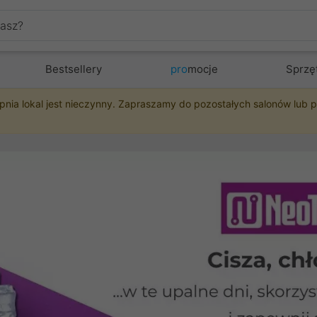
Bestsellery
pro
mocje
Sprzę
pnia lokal jest nieczynny. Zapraszamy do pozostałych salonów lub