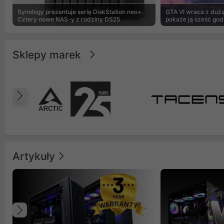
Synology prezentuje serię DiskStation neo+.
GTA VI wraca z dużą 
Cztery nowe NAS-y z rodziny DS25
pokaże ją sześć god
Sklepy marek
Poprzedni
Artykuły
Poprzedni