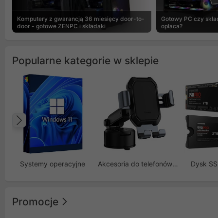
Komputery z gwarancją 36 miesięcy door-to-
Gotowy PC czy skład
door - gotowe ZENPC i składaki
opłaca?
Popularne kategorie w sklepie
Poprzedni
Systemy operacyjne
Akcesoria do telefonów GSM
Dysk S
Promocje