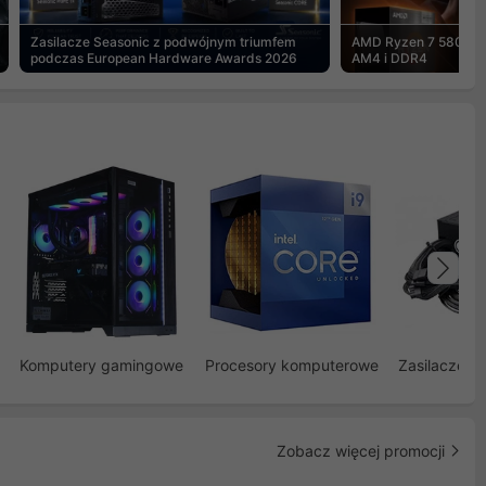
Zasilacze Seasonic z podwójnym triumfem
AMD Ryzen 7 5800X3
podczas European Hardware Awards 2026
AM4 i DDR4
Na
Komputery gamingowe
Procesory komputerowe
Zasilacze d
Zobacz więcej promocji