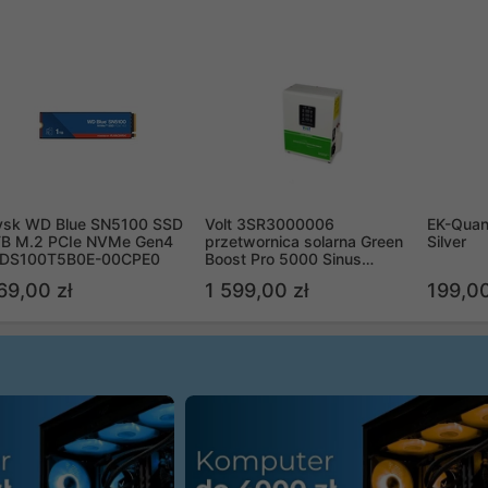
ysk WD Blue SN5100 SSD
Volt 3SR3000006
EK-Quan
TB M.2 PCIe NVMe Gen4
przetwornica solarna Green
Silver
DS100T5B0E-00CPE0
Boost Pro 5000 Sinus
Bypass
69,00 zł
1 599,00 zł
199,00