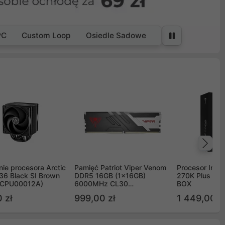
PC
Custom Loop
Osiedle Sadowe
Na
ie procesora Arctic
Pamięć Patriot Viper Venom
Procesor Intel 
36 Black SI Brown
DDR5 16GB (1x16GB)
270K Plus 5.
OCPU00012A)
6000MHz CL30
BOX
PVV516G60C30
 zł
999,00 zł
1 449,00 z