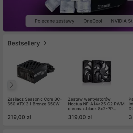
Polecane zestawy
OneCool
NVIDIA St
Bestsellery
Poprzedni
Zasilacz Seasonic Core BC-
Zestaw wentylatorów
Pa
650 ATX 3.1 Bronze 650W
Noctua NF-A14x25 G2 PWM
In
chromax.black Sx2-PP
D
Sterrox 140mm Push Pull
G
219,00 zł
319,00 zł
3
(2szt)