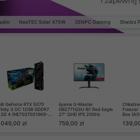
udio
NeoTEC Solar 475W
ZENPC Gaming
Stwórz 
lit GeForce RTX 5070
iiyama G-Master
Chłodzen
finity 3 OC 12GB GDDR7
GB2771QSU-B1 Red Eagle
Freezer 
LSS 4 (NE75070S19K9-
27" QHD IPS 200Hz
Box (A
B2050S)
 049,00 zł
759,00 zł
139,00