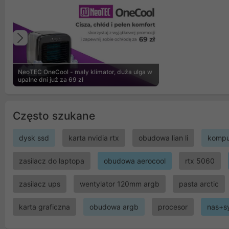
Poprzedni
NeoTEC OneCool - mały klimator, duża ulga w
upalne dni już za 69 zł
Często szukane
dysk ssd
karta nvidia rtx
obudowa lian li
kompu
zasilacz do laptopa
obudowa aerocool
rtx 5060
zasilacz ups
wentylator 120mm argb
pasta arctic
karta graficzna
obudowa argb
procesor
nas+s