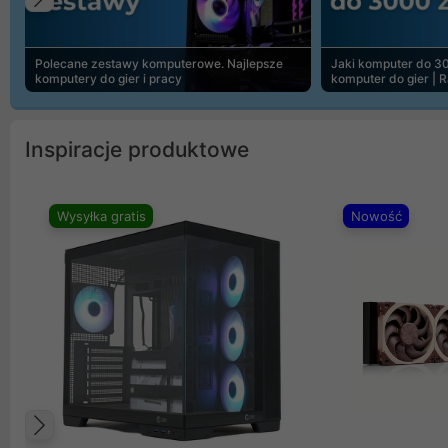
Poprzedni
Polecane zestawy komputerowe. Najlepsze
Jaki komputer do 30
komputery do gier i pracy
komputer do gier | 
Inspiracje produktowe
Wysyłka gratis
Nowość
Poprzedni