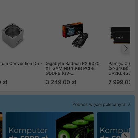
Na
tum Convection D5 -
Gigabyte Radeon RX 9070
Pamięć Crucia
XT GAMING 16GB PCI-E
(2x64GB) DD
GDDR6 (GV-
CP2K64G56C
R9070XTGAMING-16GD)
 zł
3 249,00 zł
7 999,00 zł
Zobacz więcej polecanych