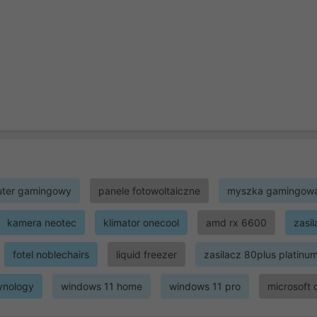
ter gamingowy
panele fotowoltaiczne
myszka gamingow
kamera neotec
klimator onecool
amd rx 6600
zasi
fotel noblechairs
liquid freezer
zasilacz 80plus platinu
ynology
windows 11 home
windows 11 pro
microsoft 