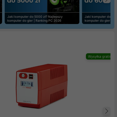
Na
Jaki komputer do 5000 zł? Najlepszy
Jaki komputer do 600
komputer do gier | Ranking PC 2026
komputer do gier | R
Wysyłka gratis
Na