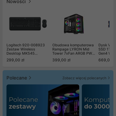
Nowości
Logitech 920-008923
Obudowa komputerowa
Dysk WD 
Zestaw Wireless
Rampage LYRON Mid
SSD 1TB 
Desktop MK545
Tower 7xFan ARGB PWM
Gen4 WD
Advanced
czarna
00CPE0
299,00 zł
399,00 zł
669,00 z
Polecane
Zobacz więcej polecanych