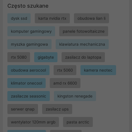
Często szukane
dysk ssd
karta nvidia rtx
obudowa lian li
komputer gamingowy
panele fotowoltaiczne
myszka gamingowa
klawiatura mechaniczna
rtx 5080
gigabyte
zasilacz do laptopa
obudowa aerocool
rtx 5060
kamera neotec
klimator onecool
amd rx 6600
zasilacze seasonic
kingston renegade
serwer qnap
zasilacz ups
wentylator 120mm argb
pasta arctic