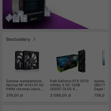
Bestsellery
Zestaw wentylatorów
Palit GeForce RTX 5070
iiyama G-
Noctua NF-A14x25 G2
Infinity 3 OC 12GB
GB2771QS
PWM chromax.black
GDDR7 DLSS 4
Eagle 27"
Sx2-PP Sterrox 140mm
(NE75070S19K9-
200Hz
319,00 zł
3 099,00 zł
759,00 zł
Push Pull (2szt)
GB2050S)