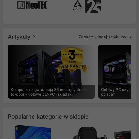
Artykuły
Zobacz więcej artykułów
Komputery z gwarancją 36 miesięcy door-
Gotowy PC czy skład
to-door - gotowe ZENPC i składaki
opłaca?
Popularne kategorie w sklepie