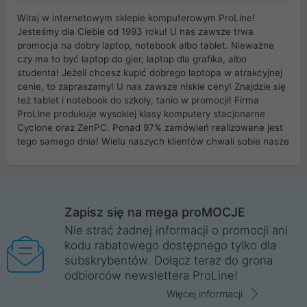
Witaj w internetowym sklepie komputerowym ProLine!
Jesteśmy dla Ciebie od 1993 roku! U nas zawsze trwa
promocja na dobry laptop, notebook albo tablet. Nieważne
czy ma to być laptop do gier, laptop dla grafika, albo
studenta! Jeżeli chcesz kupić dobrego laptopa w atrakcyjnej
cenie, to zapraszamy! U nas zawsze niskie ceny! Znajdzie się
też tablet i notebook do szkoły, tanio w promocji! Firma
ProLine produkuje wysokiej klasy komputery stacjonarne
Cyclone oraz ZenPC. Ponad 97% zamówień realizowane jest
tego samego dnia! Wielu naszych klientów chwali sobie nasze
myszki dla graczy i klawiatury mechaniczne. Posiadamy sieć
sklepów komputerowych na terenie kraju. W większości z
nich możesz odebrać zamówienie bez kosztów transportu.
Posiadamy sklep komputerowy w miastach takich jak
Wrocław, Poznań, Legnica, Katowice, Gliwice, Kalisz, Bytom,
Zapisz się na mega proMOCJE
Trzebnica, Opole. Szybka i profesjonalna obsługa!
Nie strać żadnej informacji o promocji ani
kodu rabatowego dostępnego tylko dla
ProLine to polska firma ze 100% polskim kapitałem. Działamy
subskrybentów. Dołącz teraz do grona
legalnie i płacimy podatki w naszym kraju! Posiadamy siedzibę
odbiorców newslettera ProLine!
główną w Mirkowie oraz salony na terenie kraju. Cała
komunikacja ze sklepem komputerowym ProLine jest
Więcej informacji
szyfrowana za pomocą technologii SSL. Nie sprzedajemy