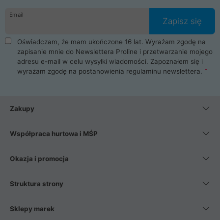
danych osobowych. Dlatego zakup notebooka albo laptopa w
Email
ProLine to czysta przyjemność i pełne bezpieczeństwo.
Zapisz się
Zaopatrzysz się u nas w akcesoria i części komputerowe
takie jak procesory, karty graficzne, płyty główne, pamięci,
Oświadczam, że mam ukończone 16 lat. Wyrażam zgodę na
dyski SSD, M.2 oraz HDD. Nasi pracownicy pomogą Ci wybrać
zapisanie mnie do Newslettera Proline i przetwarzanie mojego
najlepszy zasilacz komputerowy oraz obudowę do komputera.
adresu e-mail w celu wysyłki wiadomości. Zapoznałem się i
Poza komputerami mamy również najlepsze na rynku
wyrażam zgodę na postanowienia
regulaminu newslettera
.
Smartfony takich producentów jak Xiaomi, Apple, Samsung i
Huawei. Jeżeli chcesz, aby Twój komputer pracował cicho,
posiadamy szeroką gamę chłodzenia procesora, oraz ciche
wentylatory. Na koniec mając już to wszystko, możesz
Zakupy
wybrać idealny fotel gamingowy.
Współpraca hurtowa i MŚP
Okazja i promocja
Struktura strony
Sklepy marek