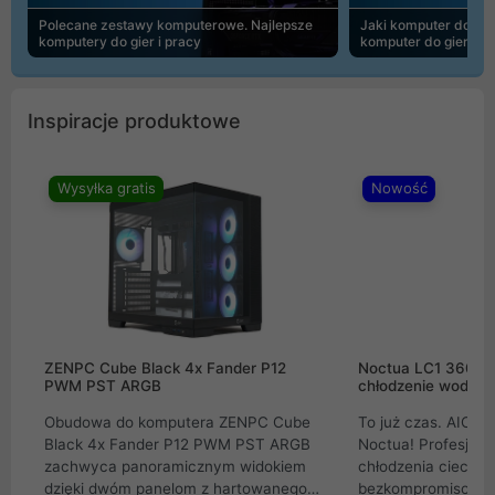
Polecane zestawy komputerowe. Najlepsze
Jaki komputer do 30
komputery do gier i pracy
komputer do gier | 
Inspiracje produktowe
Wysyłka gratis
Nowość
ZENPC Cube Black 4x Fander P12
Noctua LC1 360mm
PWM PST ARGB
chłodzenie wodne 
Obudowa do komputera ZENPC Cube
To już czas. AIO w
Black 4x Fander P12 PWM PST ARGB
Noctua! Profesjon
zachwyca panoramicznym widokiem
chłodzenia cieczą 
dzięki dwóm panelom z hartowanego
bezkompromisowe 