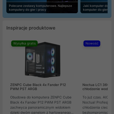
Polecane zestawy komputerowe. Najlepsze
Jaki komputer do 30
komputery do gier i pracy
komputer do gier | 
Inspiracje produktowe
Wysyłka gratis
Nowość
ZENPC Cube Black 4x Fander P12
Noctua LC1 360mm
PWM PST ARGB
chłodzenie wodne 
Obudowa do komputera ZENPC Cube
To już czas. AIO w
Black 4x Fander P12 PWM PST ARGB
Noctua! Profesjon
zachwyca panoramicznym widokiem
chłodzenia cieczą 
dzięki dwóm panelom z hartowanego
bezkompromisowe 