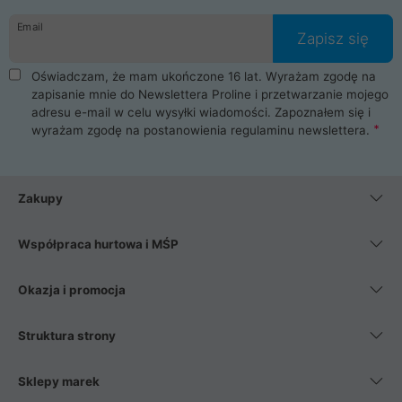
danych osobowych. Dlatego zakup notebooka albo laptopa w
Email
ProLine to czysta przyjemność i pełne bezpieczeństwo.
Zapisz się
Zaopatrzysz się u nas w akcesoria i części komputerowe
takie jak procesory, karty graficzne, płyty główne, pamięci,
Oświadczam, że mam ukończone 16 lat. Wyrażam zgodę na
dyski SSD, M.2 oraz HDD. Nasi pracownicy pomogą Ci wybrać
zapisanie mnie do Newslettera Proline i przetwarzanie mojego
najlepszy zasilacz komputerowy oraz obudowę do komputera.
adresu e-mail w celu wysyłki wiadomości. Zapoznałem się i
Poza komputerami mamy również najlepsze na rynku
wyrażam zgodę na postanowienia
regulaminu newslettera
.
Smartfony takich producentów jak Xiaomi, Apple, Samsung i
Huawei. Jeżeli chcesz, aby Twój komputer pracował cicho,
posiadamy szeroką gamę chłodzenia procesora, oraz ciche
wentylatory. Na koniec mając już to wszystko, możesz
Zakupy
wybrać idealny fotel gamingowy.
Współpraca hurtowa i MŚP
Okazja i promocja
Struktura strony
Sklepy marek