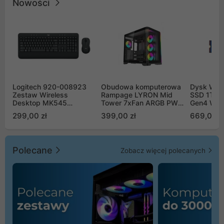
Nowości
Logitech 920-008923
Obudowa komputerowa
Dysk WD 
Zestaw Wireless
Rampage LYRON Mid
SSD 1TB 
Desktop MK545
Tower 7xFan ARGB PWM
Gen4 WD
Advanced
czarna
00CPE0
299,00 zł
399,00 zł
669,00 z
Polecane
Zobacz więcej polecanych