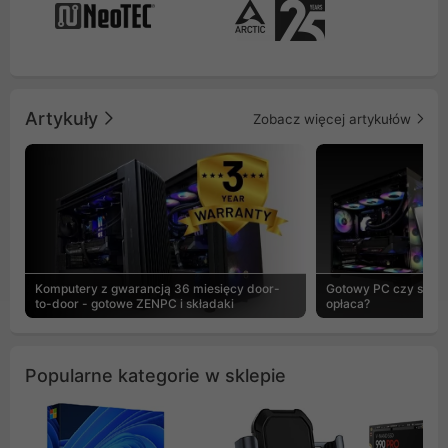
Artykuły
Zobacz więcej artykułów
Komputery z gwarancją 36 miesięcy door-
Gotowy PC czy skład
to-door - gotowe ZENPC i składaki
opłaca?
Popularne kategorie w sklepie