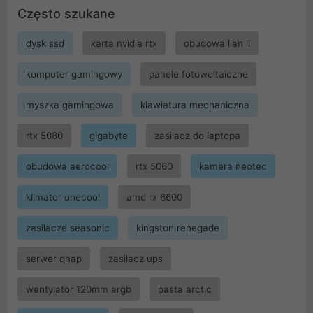
Często szukane
dysk ssd
karta nvidia rtx
obudowa lian li
komputer gamingowy
panele fotowoltaiczne
myszka gamingowa
klawiatura mechaniczna
rtx 5080
gigabyte
zasilacz do laptopa
obudowa aerocool
rtx 5060
kamera neotec
klimator onecool
amd rx 6600
zasilacze seasonic
kingston renegade
serwer qnap
zasilacz ups
wentylator 120mm argb
pasta arctic