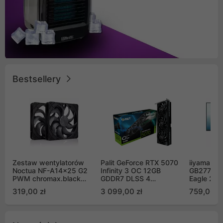
Bestsellery
Zestaw wentylatorów
Palit GeForce RTX 5070
iiyama G-
Noctua NF-A14x25 G2
Infinity 3 OC 12GB
GB2771QS
PWM chromax.black
GDDR7 DLSS 4
Eagle 27"
Sx2-PP Sterrox 140mm
(NE75070S19K9-
200Hz
319,00 zł
3 099,00 zł
759,00 zł
Push Pull (2szt)
GB2050S)