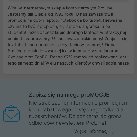
Witaj w internetowym sklepie komputerowym ProLine!
Jesteśmy dla Ciebie od 1993 roku! U nas zawsze trwa
promocja na dobry laptop, notebook albo tablet. Nieważne
czy ma to być laptop do gier, laptop dla grafika, albo
studenta! Jeżeli chcesz kupić dobrego laptopa w atrakcyjnej
cenie, to zapraszamy! U nas zawsze niskie ceny! Znajdzie się
też tablet i notebook do szkoły, tanio w promocji! Firma
ProLine produkuje wysokiej klasy komputery stacjonarne
Cyclone oraz ZenPC. Ponad 97% zamówień realizowane jest
tego samego dnia! Wielu naszych klientów chwali sobie nasze
myszki dla graczy i klawiatury mechaniczne. Posiadamy sieć
sklepów komputerowych na terenie kraju. W większości z
nich możesz odebrać zamówienie bez kosztów transportu.
Posiadamy sklep komputerowy w miastach takich jak
Wrocław, Poznań, Legnica, Katowice, Gliwice, Kalisz, Bytom,
Zapisz się na mega proMOCJE
Trzebnica, Opole. Szybka i profesjonalna obsługa!
Nie strać żadnej informacji o promocji ani
kodu rabatowego dostępnego tylko dla
ProLine to polska firma ze 100% polskim kapitałem. Działamy
subskrybentów. Dołącz teraz do grona
legalnie i płacimy podatki w naszym kraju! Posiadamy siedzibę
odbiorców newslettera ProLine!
główną w Mirkowie oraz salony na terenie kraju. Cała
komunikacja ze sklepem komputerowym ProLine jest
Więcej informacji
szyfrowana za pomocą technologii SSL. Nie sprzedajemy