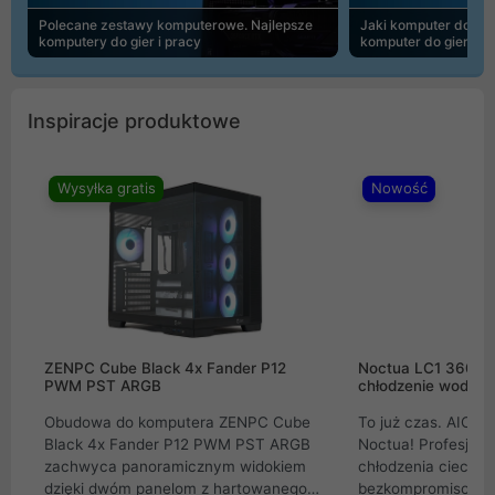
Polecane zestawy komputerowe. Najlepsze
Jaki komputer do 30
komputery do gier i pracy
komputer do gier | 
Inspiracje produktowe
Wysyłka gratis
Nowość
ZENPC Cube Black 4x Fander P12
Noctua LC1 360mm
PWM PST ARGB
chłodzenie wodne 
Obudowa do komputera ZENPC Cube
To już czas. AIO w
Black 4x Fander P12 PWM PST ARGB
Noctua! Profesjon
zachwyca panoramicznym widokiem
chłodzenia cieczą 
dzięki dwóm panelom z hartowanego
bezkompromisowe 