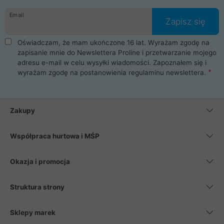
danych osobowych. Dlatego zakup notebooka albo laptopa w
Email
ProLine to czysta przyjemność i pełne bezpieczeństwo.
Zapisz się
Zaopatrzysz się u nas w akcesoria i części komputerowe
takie jak procesory, karty graficzne, płyty główne, pamięci,
Oświadczam, że mam ukończone 16 lat. Wyrażam zgodę na
dyski SSD, M.2 oraz HDD. Nasi pracownicy pomogą Ci wybrać
zapisanie mnie do Newslettera Proline i przetwarzanie mojego
najlepszy zasilacz komputerowy oraz obudowę do komputera.
adresu e-mail w celu wysyłki wiadomości. Zapoznałem się i
Poza komputerami mamy również najlepsze na rynku
wyrażam zgodę na postanowienia
regulaminu newslettera
.
Smartfony takich producentów jak Xiaomi, Apple, Samsung i
Huawei. Jeżeli chcesz, aby Twój komputer pracował cicho,
posiadamy szeroką gamę chłodzenia procesora, oraz ciche
wentylatory. Na koniec mając już to wszystko, możesz
Zakupy
wybrać idealny fotel gamingowy.
Współpraca hurtowa i MŚP
Okazja i promocja
Struktura strony
Sklepy marek