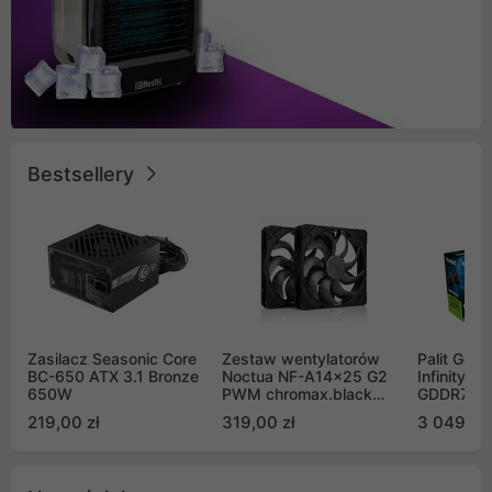
Bestsellery
Zasilacz Seasonic Core
Zestaw wentylatorów
Palit GeF
BC-650 ATX 3.1 Bronze
Noctua NF-A14x25 G2
Infinity 3
650W
PWM chromax.black
GDDR7 DL
Sx2-PP Sterrox 140mm
(NE75070
219,00 zł
319,00 zł
3 049,00
Push Pull (2szt)
GB2050S