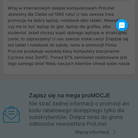
Witaj w internetowym sklepie komputerowym ProLine!
Jesteśmy dla Ciebie od 1993 roku! U nas zawsze trwa
promocja na dobry laptop, notebook albo tablet. Nieważne
czy ma to być laptop do gier, laptop dla grafika, albo
studenta! Jeżeli chcesz kupić dobrego laptopa w atrakcyjnej
cenie, to zapraszamy! U nas zawsze niskie ceny! Znajdzie się
też tablet i notebook do szkoły, tanio w promocji! Firma
ProLine produkuje wysokiej klasy komputery stacjonarne
Cyclone oraz ZenPC. Ponad 97% zamówień realizowane jest
tego samego dnia! Wielu naszych klientów chwali sobie nasze
myszki dla graczy i klawiatury mechaniczne. Posiadamy sieć
sklepów komputerowych na terenie kraju. W większości z
nich możesz odebrać zamówienie bez kosztów transportu.
Posiadamy sklep komputerowy w miastach takich jak
Wrocław, Poznań, Legnica, Katowice, Gliwice, Kalisz, Bytom,
Zapisz się na mega proMOCJE
Trzebnica, Opole. Szybka i profesjonalna obsługa!
Nie strać żadnej informacji o promocji ani
kodu rabatowego dostępnego tylko dla
ProLine to polska firma ze 100% polskim kapitałem. Działamy
subskrybentów. Dołącz teraz do grona
legalnie i płacimy podatki w naszym kraju! Posiadamy siedzibę
odbiorców newslettera ProLine!
główną w Mirkowie oraz salony na terenie kraju. Cała
komunikacja ze sklepem komputerowym ProLine jest
Więcej informacji
szyfrowana za pomocą technologii SSL. Nie sprzedajemy