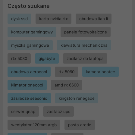
Często szukane
dysk ssd
karta nvidia rtx
obudowa lian li
komputer gamingowy
panele fotowoltaiczne
myszka gamingowa
klawiatura mechaniczna
rtx 5080
gigabyte
zasilacz do laptopa
obudowa aerocool
rtx 5060
kamera neotec
klimator onecool
amd rx 6600
zasilacze seasonic
kingston renegade
serwer qnap
zasilacz ups
wentylator 120mm argb
pasta arctic