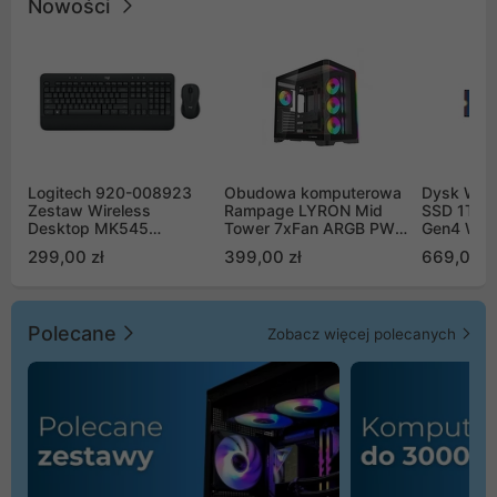
Nowości
Logitech 920-008923
Obudowa komputerowa
Dysk WD 
Zestaw Wireless
Rampage LYRON Mid
SSD 1TB 
Desktop MK545
Tower 7xFan ARGB PWM
Gen4 WD
Advanced
czarna
00CPE0
299,00 zł
399,00 zł
669,00 z
Polecane
Zobacz więcej polecanych