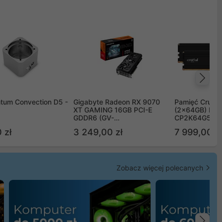
Na
tum Convection D5 -
Gigabyte Radeon RX 9070
Pamięć Crucia
XT GAMING 16GB PCI-E
(2x64GB) DD
GDDR6 (GV-
CP2K64G56C
R9070XTGAMING-16GD)
 zł
3 249,00 zł
7 999,00 zł
Zobacz więcej polecanych