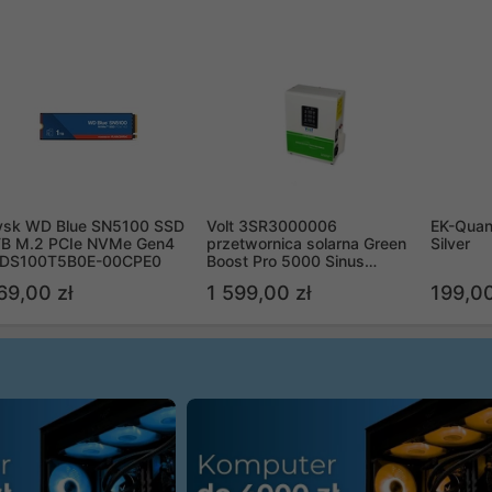
ysk WD Blue SN5100 SSD
Volt 3SR3000006
EK-Quan
TB M.2 PCIe NVMe Gen4
przetwornica solarna Green
Silver
DS100T5B0E-00CPE0
Boost Pro 5000 Sinus
Bypass
69,00 zł
1 599,00 zł
199,00