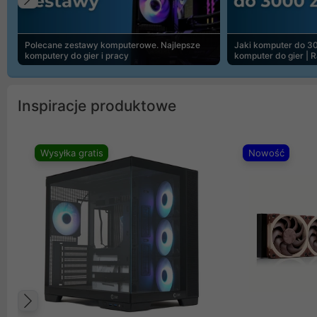
Poprzedni
Polecane zestawy komputerowe. Najlepsze
Jaki komputer do 30
komputery do gier i pracy
komputer do gier | 
Inspiracje produktowe
Wysyłka gratis
Nowość
Poprzedni