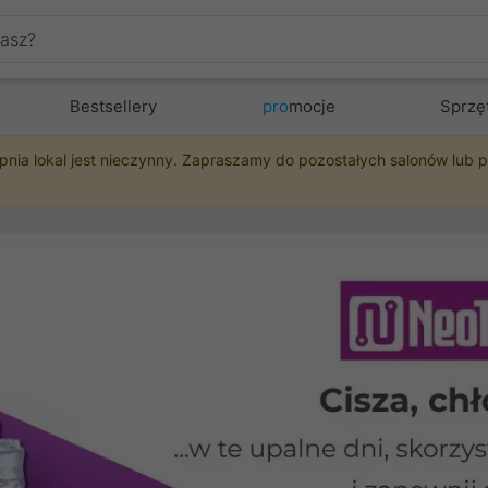
Bestsellery
pro
mocje
Sprzę
pnia lokal jest nieczynny. Zapraszamy do pozostałych salonów lub