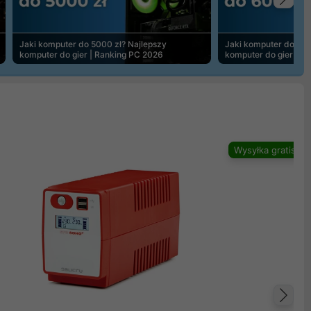
Na
Jaki komputer do 5000 zł? Najlepszy
Jaki komputer do 600
komputer do gier | Ranking PC 2026
komputer do gier | R
Wysyłka gratis
Na