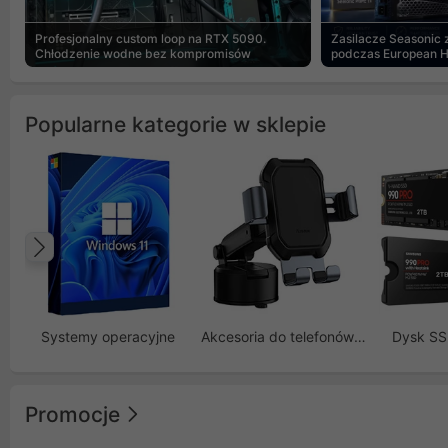
Profesjonalny custom loop na RTX 5090.
Zasilacze Seasonic
Chłodzenie wodne bez kompromisów
podczas European 
Popularne kategorie w sklepie
Poprzedni
Systemy operacyjne
Akcesoria do telefonów GSM
Dysk S
Promocje