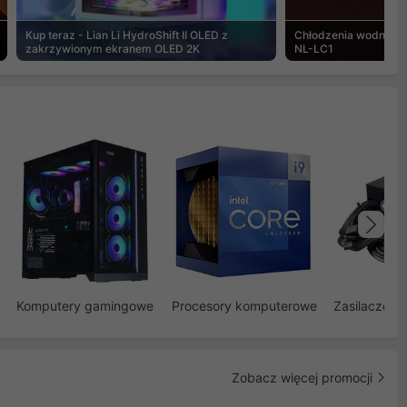
Kup teraz - Lian Li HydroShift II OLED z
Chłodzenia wodne Noc
zakrzywionym ekranem OLED 2K
NL-LC1
Na
Komputery gamingowe
Procesory komputerowe
Zasilacze d
Zobacz więcej promocji