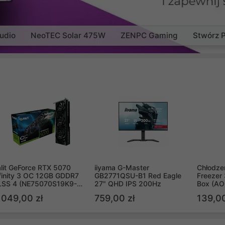
udio
NeoTEC Solar 475W
ZENPC Gaming
Stwórz 
lit GeForce RTX 5070
iiyama G-Master
Chłodzen
finity 3 OC 12GB GDDR7
GB2771QSU-B1 Red Eagle
Freezer 
LSS 4 (NE75070S19K9-
27" QHD IPS 200Hz
Box (A
B2050S)
 049,00 zł
759,00 zł
139,00