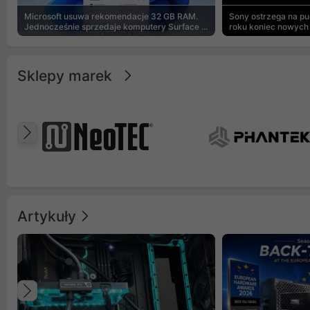
Microsoft usuwa rekomendacje 32 GB RAM.
Sony ostrzega na p
Jednocześnie sprzedaje komputery Surface z
roku koniec nowych 
8 GB
Sklepy marek
Poprzedni
Artykuły
Poprzedni