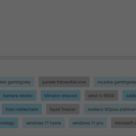
ter gamingowy
panele fotowoltaiczne
myszka gamingow
kamera neotec
klimator onecool
amd rx 6600
zasi
fotel noblechairs
liquid freezer
zasilacz 80plus platinu
ynology
windows 11 home
windows 11 pro
microsoft 