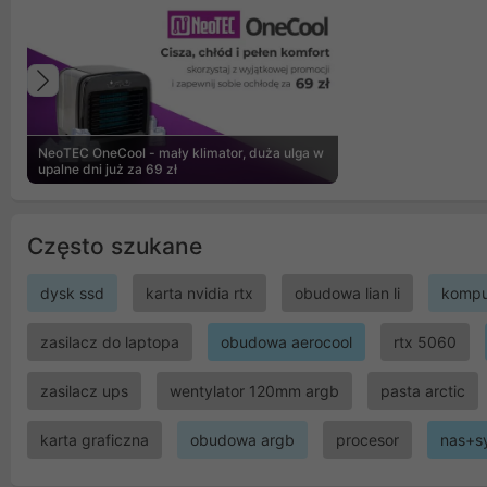
Poprzedni
NeoTEC OneCool - mały klimator, duża ulga w
upalne dni już za 69 zł
Często szukane
dysk ssd
karta nvidia rtx
obudowa lian li
kompu
zasilacz do laptopa
obudowa aerocool
rtx 5060
zasilacz ups
wentylator 120mm argb
pasta arctic
karta graficzna
obudowa argb
procesor
nas+s