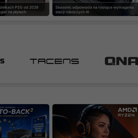
udełkach PS5: od 2028
Seasonic odpowiada na rosnące wymagania
gier na płytach
stacji roboczych AI