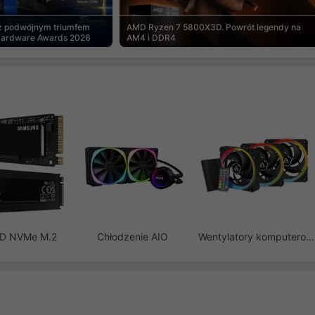
 z podwójnym triumfem
AMD Ryzen 7 5800X3D. Powrót legendy na
Hardware Awards 2026
AM4 i DDR4
SD NVMe M.2
Chłodzenie AIO
Wentylatory komputerowe