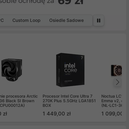
PC
Custom Loop
Osiedle Sadowe
Na
ie procesora Arctic
Procesor Intel Core Ultra 7
Noctua LC1 3
36 Black SI Brown
270K Plus 5.5GHz LGA1851
Emma v2, chł
OCPU00012A)
BOX
(NL-LC1-36)
 zł
1 449,00 zł
1 099,00 zł