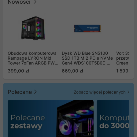
Nowości
Obudowa komputerowa
Dysk WD Blue SN5100
Volt 3SR
Rampage LYRON Mid
SSD 1TB M.2 PCIe NVMe
przetworn
Tower 7xFan ARGB PWM
Gen4 WDS100T5B0E-
Green Boo
czarna
00CPE0
Sinus Byp
399,00 zł
669,00 zł
1 599,00 
Polecane
Zobacz więcej polecanych