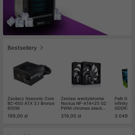
Bestsellery
Zasilacz Seasonic Core
Zestaw wentylatorów
Palit GeF
BC-650 ATX 3.1 Bronze
Noctua NF-A14x25 G2
Infinity 3
650W
PWM chromax.black
GDDR7 DL
Sx2-PP Sterrox 140mm
(NE75070
199,00 zł
319,00 zł
3 049,00
Push Pull (2szt)
GB2050S