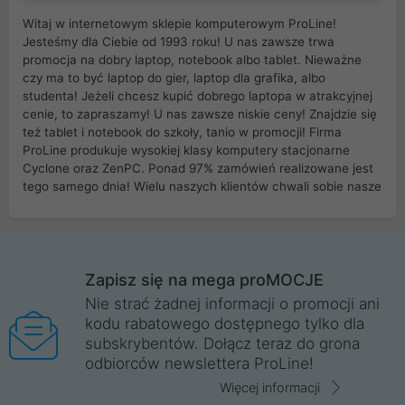
Witaj w internetowym sklepie komputerowym ProLine!
Jesteśmy dla Ciebie od 1993 roku! U nas zawsze trwa
promocja na dobry laptop, notebook albo tablet. Nieważne
czy ma to być laptop do gier, laptop dla grafika, albo
studenta! Jeżeli chcesz kupić dobrego laptopa w atrakcyjnej
cenie, to zapraszamy! U nas zawsze niskie ceny! Znajdzie się
też tablet i notebook do szkoły, tanio w promocji! Firma
ProLine produkuje wysokiej klasy komputery stacjonarne
Cyclone oraz ZenPC. Ponad 97% zamówień realizowane jest
tego samego dnia! Wielu naszych klientów chwali sobie nasze
myszki dla graczy i klawiatury mechaniczne. Posiadamy sieć
sklepów komputerowych na terenie kraju. W większości z
nich możesz odebrać zamówienie bez kosztów transportu.
Posiadamy sklep komputerowy w miastach takich jak
Wrocław, Poznań, Legnica, Katowice, Gliwice, Kalisz, Bytom,
Zapisz się na mega proMOCJE
Trzebnica, Opole. Szybka i profesjonalna obsługa!
Nie strać żadnej informacji o promocji ani
kodu rabatowego dostępnego tylko dla
ProLine to polska firma ze 100% polskim kapitałem. Działamy
subskrybentów. Dołącz teraz do grona
legalnie i płacimy podatki w naszym kraju! Posiadamy siedzibę
odbiorców newslettera ProLine!
główną w Mirkowie oraz salony na terenie kraju. Cała
komunikacja ze sklepem komputerowym ProLine jest
Więcej informacji
szyfrowana za pomocą technologii SSL. Nie sprzedajemy