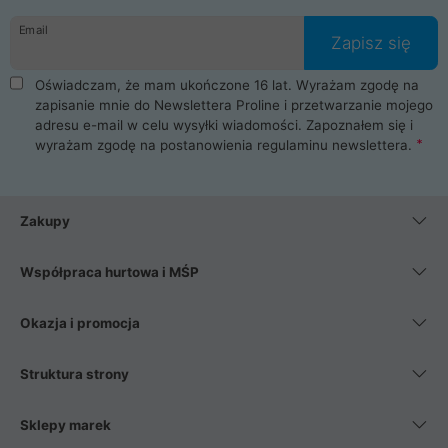
danych osobowych. Dlatego zakup notebooka albo laptopa w
Email
ProLine to czysta przyjemność i pełne bezpieczeństwo.
Zapisz się
Zaopatrzysz się u nas w akcesoria i części komputerowe
takie jak procesory, karty graficzne, płyty główne, pamięci,
Oświadczam, że mam ukończone 16 lat. Wyrażam zgodę na
dyski SSD, M.2 oraz HDD. Nasi pracownicy pomogą Ci wybrać
zapisanie mnie do Newslettera Proline i przetwarzanie mojego
najlepszy zasilacz komputerowy oraz obudowę do komputera.
adresu e-mail w celu wysyłki wiadomości. Zapoznałem się i
Poza komputerami mamy również najlepsze na rynku
wyrażam zgodę na postanowienia
regulaminu newslettera
.
Smartfony takich producentów jak Xiaomi, Apple, Samsung i
Huawei. Jeżeli chcesz, aby Twój komputer pracował cicho,
posiadamy szeroką gamę chłodzenia procesora, oraz ciche
wentylatory. Na koniec mając już to wszystko, możesz
Zakupy
wybrać idealny fotel gamingowy.
Współpraca hurtowa i MŚP
Okazja i promocja
Struktura strony
Sklepy marek