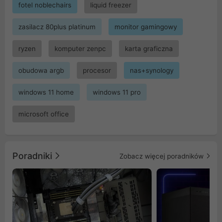
fotel noblechairs
liquid freezer
zasilacz 80plus platinum
monitor gamingowy
ryzen
komputer zenpc
karta graficzna
obudowa argb
procesor
nas+synology
windows 11 home
windows 11 pro
microsoft office
Poradniki
Zobacz więcej poradników