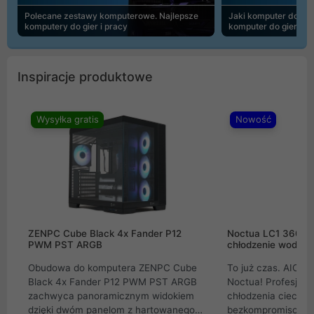
Polecane zestawy komputerowe. Najlepsze
Jaki komputer do 30
komputery do gier i pracy
komputer do gier | 
Inspiracje produktowe
Wysyłka gratis
Nowość
ZENPC Cube Black 4x Fander P12
Noctua LC1 360mm
PWM PST ARGB
chłodzenie wodne 
Obudowa do komputera ZENPC Cube
To już czas. AIO w
Black 4x Fander P12 PWM PST ARGB
Noctua! Profesjon
zachwyca panoramicznym widokiem
chłodzenia cieczą 
dzięki dwóm panelom z hartowanego
bezkompromisowe 