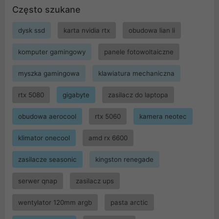
Często szukane
dysk ssd
karta nvidia rtx
obudowa lian li
komputer gamingowy
panele fotowoltaiczne
myszka gamingowa
klawiatura mechaniczna
rtx 5080
gigabyte
zasilacz do laptopa
obudowa aerocool
rtx 5060
kamera neotec
klimator onecool
amd rx 6600
zasilacze seasonic
kingston renegade
serwer qnap
zasilacz ups
wentylator 120mm argb
pasta arctic