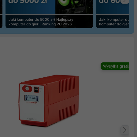
Na
Jaki komputer do 5000 zł? Najlepszy
Jaki komputer do 600
komputer do gier | Ranking PC 2026
komputer do gier | R
Wysyłka gratis
Na