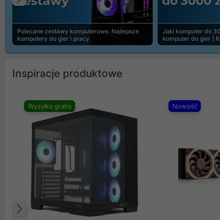
Poprzedni
Polecane zestawy komputerowe. Najlepsze
Jaki komputer do 30
komputery do gier i pracy
komputer do gier | 
Inspiracje produktowe
Wysyłka gratis
Nowość
Poprzedni