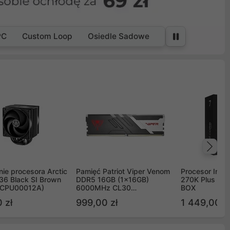
PC
Custom Loop
Osiedle Sadowe
Na
ie procesora Arctic
Pamięć Patriot Viper Venom
Procesor Intel 
36 Black SI Brown
DDR5 16GB (1x16GB)
270K Plus 5.
OCPU00012A)
6000MHz CL30
BOX
PVV516G60C30
 zł
999,00 zł
1 449,00 z