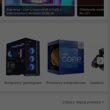
Kup teraz - Lian Li HydroShift II OLED z
Chłodzenia wodne Noc
zakrzywionym ekranem OLED 2K
NL-LC1
Na
Komputery gamingowe
Procesory komputerowe
Zasilacze d
Zobacz więcej promocji