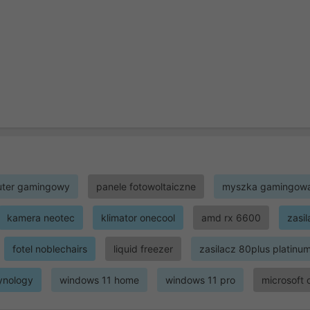
ter gamingowy
panele fotowoltaiczne
myszka gamingow
kamera neotec
klimator onecool
amd rx 6600
zasi
fotel noblechairs
liquid freezer
zasilacz 80plus platinu
ynology
windows 11 home
windows 11 pro
microsoft 