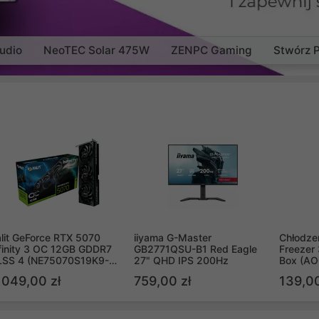
udio
NeoTEC Solar 475W
ZENPC Gaming
Stwórz 
lit GeForce RTX 5070
iiyama G-Master
Chłodzen
finity 3 OC 12GB GDDR7
GB2771QSU-B1 Red Eagle
Freezer 
LSS 4 (NE75070S19K9-
27" QHD IPS 200Hz
Box (A
B2050S)
 049,00 zł
759,00 zł
139,00