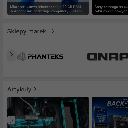
Microsoft usuwa rekomendacje 32 GB RAM.
Sony ostrzega na p
Jednocześnie sprzedaje komputery Surface z
roku koniec nowych 
8 GB
Sklepy marek
Poprzedni
Artykuły
Poprzedni