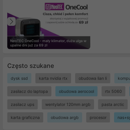
Poprzedni
NeoTEC OneCool - mały klimator, duża ulga w
upalne dni już za 69 zł
Często szukane
dysk ssd
karta nvidia rtx
obudowa lian li
kompu
zasilacz do laptopa
obudowa aerocool
rtx 5060
zasilacz ups
wentylator 120mm argb
pasta arctic
karta graficzna
obudowa argb
procesor
nas+s