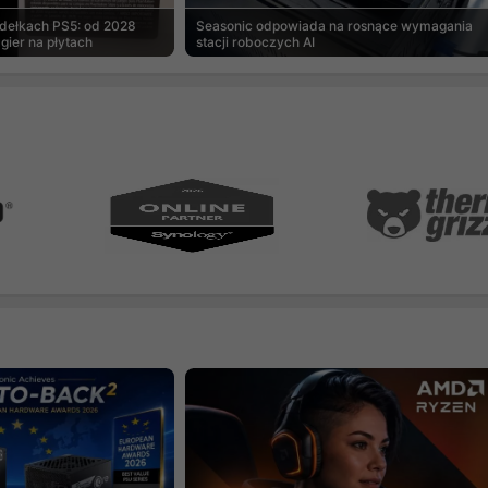
udełkach PS5: od 2028
Seasonic odpowiada na rosnące wymagania
gier na płytach
stacji roboczych AI