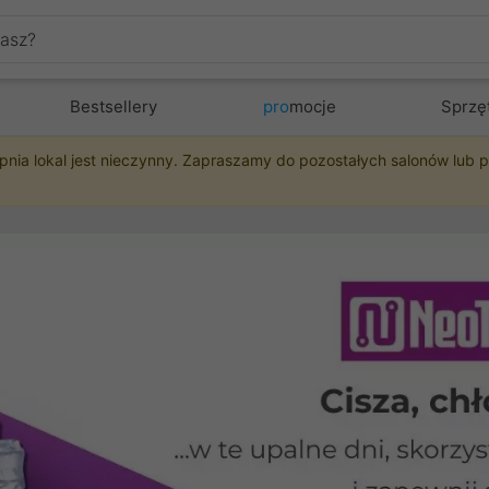
Bestsellery
pro
mocje
Sprzę
pnia lokal jest nieczynny. Zapraszamy do pozostałych salonów lub