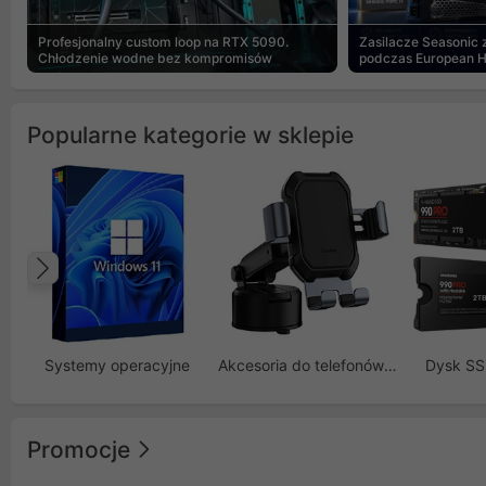
Profesjonalny custom loop na RTX 5090.
Zasilacze Seasonic
Chłodzenie wodne bez kompromisów
podczas European 
Popularne kategorie w sklepie
Poprzedni
Systemy operacyjne
Akcesoria do telefonów GSM
Dysk S
Promocje