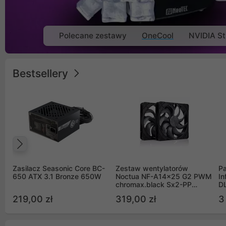
Polecane zestawy
OneCool
NVIDIA St
Bestsellery
Poprzedni
Zasilacz Seasonic Core BC-
Zestaw wentylatorów
Pa
650 ATX 3.1 Bronze 650W
Noctua NF-A14x25 G2 PWM
In
chromax.black Sx2-PP
D
Sterrox 140mm Push Pull
G
219,00 zł
319,00 zł
3
(2szt)