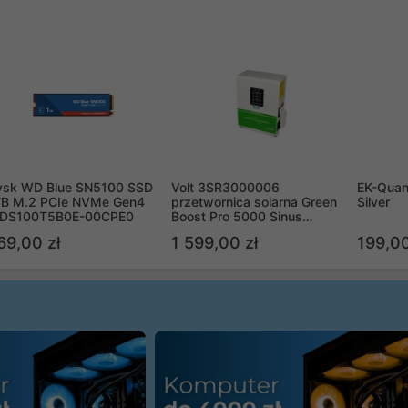
ysk WD Blue SN5100 SSD
Volt 3SR3000006
EK-Quan
TB M.2 PCIe NVMe Gen4
przetwornica solarna Green
Silver
DS100T5B0E-00CPE0
Boost Pro 5000 Sinus
Bypass
69,00 zł
1 599,00 zł
199,00