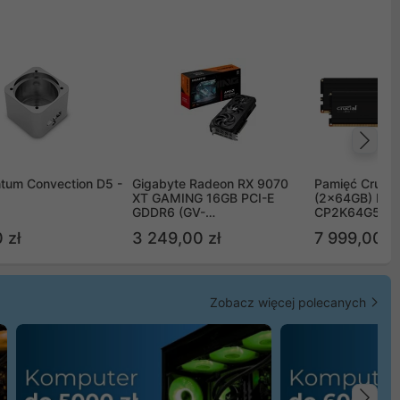
Na
tum Convection D5 -
Gigabyte Radeon RX 9070
Pamięć Crucia
XT GAMING 16GB PCI-E
(2x64GB) DD
GDDR6 (GV-
CP2K64G56C
R9070XTGAMING-16GD)
 zł
3 249,00 zł
7 999,00 zł
Zobacz więcej polecanych