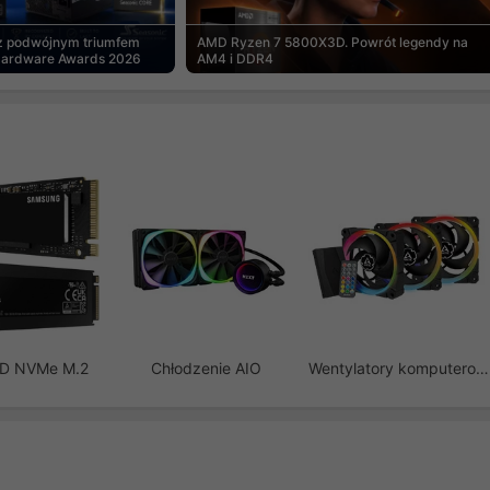
 z podwójnym triumfem
AMD Ryzen 7 5800X3D. Powrót legendy na
Hardware Awards 2026
AM4 i DDR4
SD NVMe M.2
Chłodzenie AIO
Wentylatory komputerowe