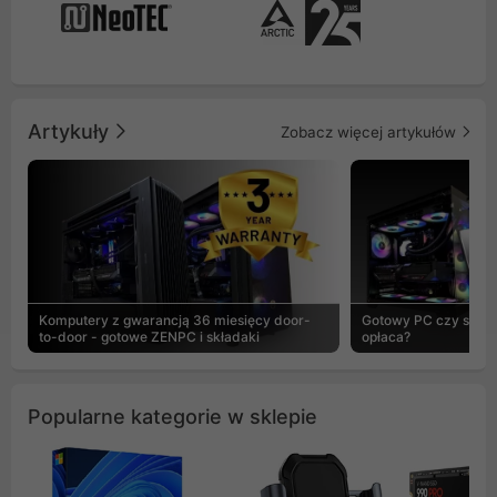
Artykuły
Zobacz więcej artykułów
Komputery z gwarancją 36 miesięcy door-
Gotowy PC czy skład
to-door - gotowe ZENPC i składaki
opłaca?
Popularne kategorie w sklepie