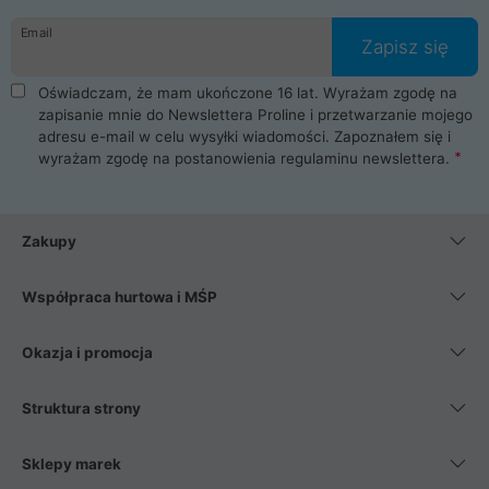
danych osobowych. Dlatego zakup notebooka albo laptopa w
Email
ProLine to czysta przyjemność i pełne bezpieczeństwo.
Zapisz się
Zaopatrzysz się u nas w akcesoria i części komputerowe
takie jak procesory, karty graficzne, płyty główne, pamięci,
Oświadczam, że mam ukończone 16 lat. Wyrażam zgodę na
dyski SSD, M.2 oraz HDD. Nasi pracownicy pomogą Ci wybrać
zapisanie mnie do Newslettera Proline i przetwarzanie mojego
najlepszy zasilacz komputerowy oraz obudowę do komputera.
adresu e-mail w celu wysyłki wiadomości. Zapoznałem się i
Poza komputerami mamy również najlepsze na rynku
wyrażam zgodę na postanowienia
regulaminu newslettera
.
Smartfony takich producentów jak Xiaomi, Apple, Samsung i
Huawei. Jeżeli chcesz, aby Twój komputer pracował cicho,
posiadamy szeroką gamę chłodzenia procesora, oraz ciche
wentylatory. Na koniec mając już to wszystko, możesz
Zakupy
wybrać idealny fotel gamingowy.
Współpraca hurtowa i MŚP
Okazja i promocja
Struktura strony
Sklepy marek