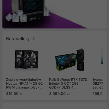
Bestsellery
Zestaw wentylatorów
Palit GeForce RTX 5070
iiyama G-
Noctua NF-A14x25 G2
Infinity 3 OC 12GB
GB2771QS
PWM chromax.black
GDDR7 DLSS 4
Eagle 27"
Sx2-PP Sterrox 140mm
(NE75070S19K9-
200Hz
319,00 zł
3 099,00 zł
759,00 zł
Push Pull (2szt)
GB2050S)