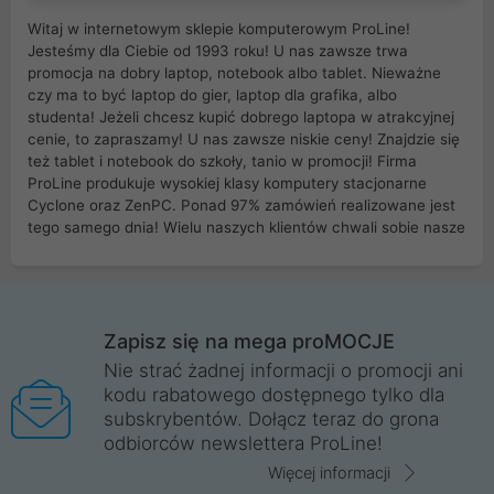
Witaj w internetowym sklepie komputerowym ProLine!
Jesteśmy dla Ciebie od 1993 roku! U nas zawsze trwa
promocja na dobry laptop, notebook albo tablet. Nieważne
czy ma to być laptop do gier, laptop dla grafika, albo
studenta! Jeżeli chcesz kupić dobrego laptopa w atrakcyjnej
cenie, to zapraszamy! U nas zawsze niskie ceny! Znajdzie się
też tablet i notebook do szkoły, tanio w promocji! Firma
ProLine produkuje wysokiej klasy komputery stacjonarne
Cyclone oraz ZenPC. Ponad 97% zamówień realizowane jest
tego samego dnia! Wielu naszych klientów chwali sobie nasze
myszki dla graczy i klawiatury mechaniczne. Posiadamy sieć
sklepów komputerowych na terenie kraju. W większości z
nich możesz odebrać zamówienie bez kosztów transportu.
Posiadamy sklep komputerowy w miastach takich jak
Wrocław, Poznań, Legnica, Katowice, Gliwice, Kalisz, Bytom,
Zapisz się na mega proMOCJE
Trzebnica, Opole. Szybka i profesjonalna obsługa!
Nie strać żadnej informacji o promocji ani
kodu rabatowego dostępnego tylko dla
ProLine to polska firma ze 100% polskim kapitałem. Działamy
subskrybentów. Dołącz teraz do grona
legalnie i płacimy podatki w naszym kraju! Posiadamy siedzibę
odbiorców newslettera ProLine!
główną w Mirkowie oraz salony na terenie kraju. Cała
komunikacja ze sklepem komputerowym ProLine jest
Więcej informacji
szyfrowana za pomocą technologii SSL. Nie sprzedajemy