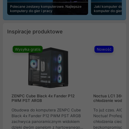
Polecane zestawy komputerowe. Najlepsze
Jaki komputer do 30
komputery do gier i pracy
komputer do gier | 
Inspiracje produktowe
Wysyłka gratis
Nowość
ZENPC Cube Black 4x Fander P12
Noctua LC1 360mm
PWM PST ARGB
chłodzenie wodne 
Obudowa do komputera ZENPC Cube
To już czas. AIO w
Black 4x Fander P12 PWM PST ARGB
Noctua! Profesjon
zachwyca panoramicznym widokiem
chłodzenia cieczą 
dzięki dwóm panelom z hartowanego
bezkompromisowe 