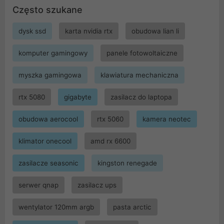
Często szukane
dysk ssd
karta nvidia rtx
obudowa lian li
komputer gamingowy
panele fotowoltaiczne
myszka gamingowa
klawiatura mechaniczna
rtx 5080
gigabyte
zasilacz do laptopa
obudowa aerocool
rtx 5060
kamera neotec
klimator onecool
amd rx 6600
zasilacze seasonic
kingston renegade
serwer qnap
zasilacz ups
wentylator 120mm argb
pasta arctic