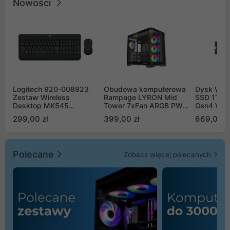
Nowości
Logitech 920-008923
Obudowa komputerowa
Dysk WD 
Zestaw Wireless
Rampage LYRON Mid
SSD 1TB 
Desktop MK545
Tower 7xFan ARGB PWM
Gen4 WD
Advanced
czarna
00CPE0
299,00 zł
399,00 zł
669,00 z
Polecane
Zobacz więcej polecanych